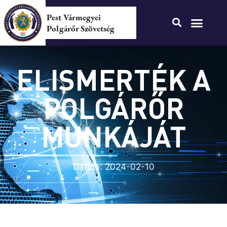
Pest Vármegyei
Polgárőr Szövetség
ELISMERTÉK A
POLGÁRŐR
MUNKÁJÁT
Dátum:
2024-02-10