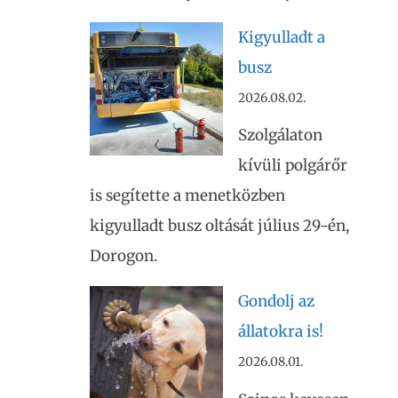
Kigyulladt a
busz
2026.08.02.
Szolgálaton
kívüli polgárőr
is segítette a menetközben
kigyulladt busz oltását július 29-én,
Dorogon.
Gondolj az
állatokra is!
2026.08.01.