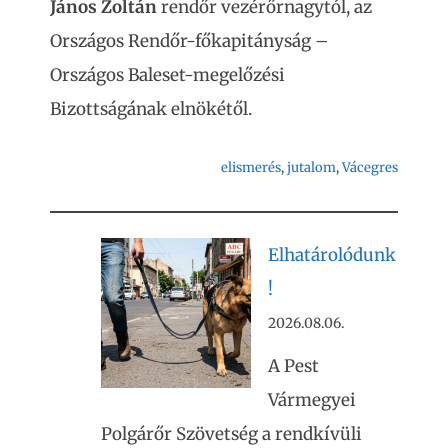
János Zoltán
rendőr vezérőrnagytól, az
Országos Rendőr-főkapitányság –
Országos Baleset-megelőzési
Bizottságának elnökétől.
elismerés
, 
jutalom
, 
Vácegres
Elhatárolódunk
!
2026.08.06.
A Pest
Vármegyei
Polgárőr Szövetség a rendkívüli