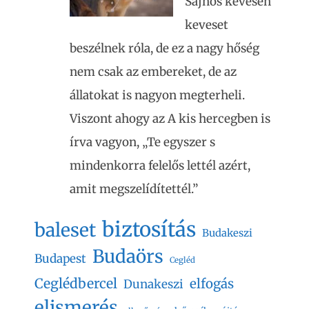
Sajnos kevesen
keveset
beszélnek róla, de ez a nagy hőség
nem csak az embereket, de az
állatokat is nagyon megterheli.
Viszont ahogy az A kis hercegben is
írva vagyon, „Te egyszer s
mindenkorra felelős lettél azért,
amit megszelídítettél.”
biztosítás
baleset
Budakeszi
Budaörs
Budapest
Cegléd
Ceglédbercel
elfogás
Dunakeszi
elismerés