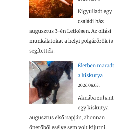
Kigyulladt egy
családi ház
augusztus 3-én Letkésen. Az oltási
munkálatokat a helyi polgárőrök is
segítették.
Életben maradt
a kiskutya
2026.08.03.
Aknába zuhant
egy kiskutya
augusztus első napján, ahonnan
önerőből esélye sem volt kijutni.