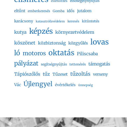
elsősegélynyújtás
ellenőrzés
eltűnt
jutalom
idős
emberkeresés
Gomba
karácsony
kitüntetés
keresés
katasztrófavédelem
képzés
kutya
környezetvédelem
lovas
köszönet
közbiztonság
közgyűlés
oktatás
ló
motoros
Piliscsaba
pályázat
támogatás
segítségnyújtás
tettenérés
tűzoltás
Tápiószőlős
tűz
Tűzeset
verseny
Újlengyel
Vác
évértékelés
ünnepség