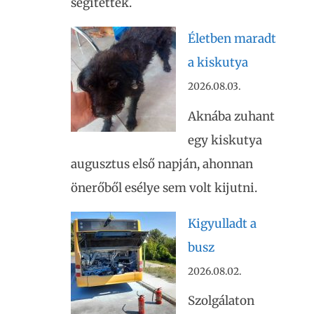
segítették.
Életben maradt
a kiskutya
2026.08.03.
Aknába zuhant
egy kiskutya
augusztus első napján, ahonnan
önerőből esélye sem volt kijutni.
Kigyulladt a
busz
2026.08.02.
Szolgálaton