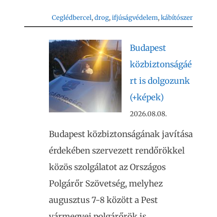
Ceglédbercel
, 
drog
, 
ifjúságvédelem
, 
kábítószer
Budapest
közbiztonságáé
rt is dolgozunk
(+képek)
2026.08.08.
Budapest közbiztonságának javítása
érdekében szervezett rendőrökkel
közös szolgálatot az Országos
Polgárőr Szövetség, melyhez
augusztus 7-8 között a Pest
vármegyei polgárőrök is