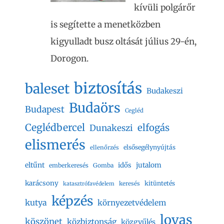
kívüli polgárőr
is segítette a menetközben
kigyulladt busz oltását július 29-én,
Dorogon.
biztosítás
baleset
Budakeszi
Budaörs
Budapest
Cegléd
Ceglédbercel
elfogás
Dunakeszi
elismerés
elsősegélynyújtás
ellenőrzés
eltűnt
jutalom
idős
emberkeresés
Gomba
karácsony
kitüntetés
keresés
katasztrófavédelem
képzés
kutya
környezetvédelem
lovas
köszönet
közbiztonság
közgyűlés