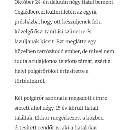
Október 24-én délután négy fiatal bement
Ceglédbercel külterületén az egyik
présházba, hogy ott készüljenek fel a
közelgő őszi tanítási szünetre és
lazuljanak kicsit. Ezt meglátta egy
közelben tartózkodó ember, de mivel nem
tudta a tulajdonos telefonszámát, ezért a
helyi polgárőröket értesítette a
történtekről.
Két polgárőr azonnal a megadott címre
sietett ahol négy, 15 év körüli fiatalt
találtak. Ekkor megérkezett a közben
értesített rendőr is, aki a fiatalokat