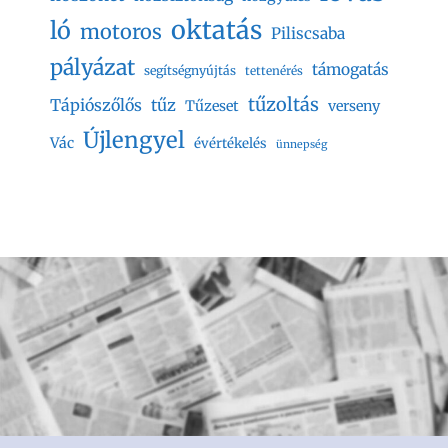
oktatás
ló
motoros
Piliscsaba
pályázat
támogatás
segítségnyújtás
tettenérés
tűzoltás
Tápiószőlős
tűz
Tűzeset
verseny
Újlengyel
Vác
évértékelés
ünnepség