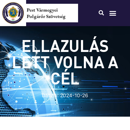
Pest Vármegyei
Polgárőr Szövetség
ELLAZULÁS
LETT VOLNA A
CÉL
Dátum:
2024-10-26