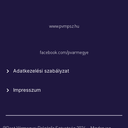
www.pvmpsz.hu
facebook.com/pvarmegye
Adatkezelési szabályzat
Impresszum
@Pest Vármegyei Polgárőr Szövetség 2024 – Minden jog