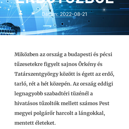
Dátum:
2022-08-21
Miközben az ország a budapesti és pécsi
tűzesetekre figyelt sajnos Örkény és
Tatárszentgyörgy között is égett az erdő,
tarló, rét a hét közepén. Az ország eddigi
legnagyobb szabadtéri tüzénél a
hivatásos tűzoltók mellett számos Pest
megyei polgárőr harcolt a lángokkal,
mentett életeket.