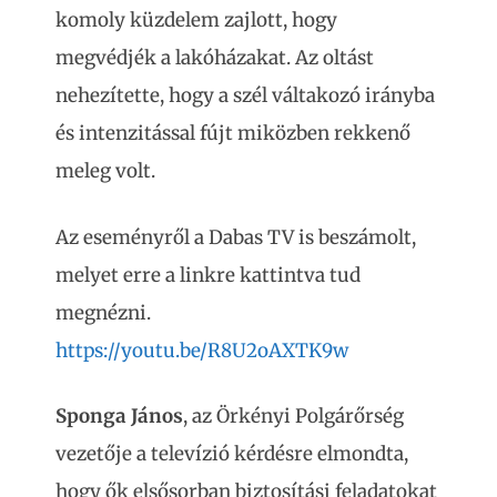
komoly küzdelem zajlott, hogy
megvédjék a lakóházakat. Az oltást
nehezítette, hogy a szél váltakozó irányba
és intenzitással fújt miközben rekkenő
meleg volt.
Az eseményről a Dabas TV is beszámolt,
melyet erre a linkre kattintva tud
megnézni.
https://youtu.be/R8U2oAXTK9w
Sponga János
, az Örkényi Polgárőrség
vezetője a televízió kérdésre elmondta,
hogy ők elsősorban biztosítási feladatokat