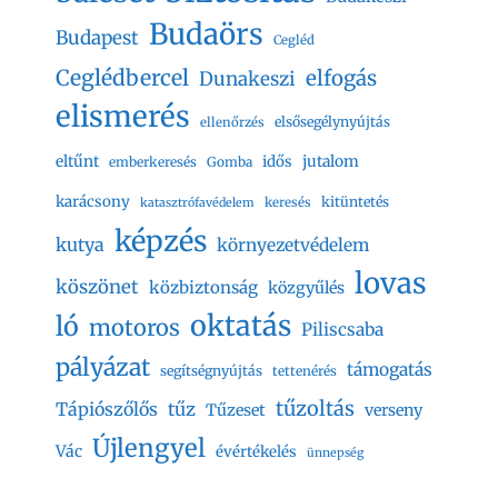
Budaörs
Budapest
Cegléd
Ceglédbercel
elfogás
Dunakeszi
elismerés
elsősegélynyújtás
ellenőrzés
eltűnt
jutalom
idős
emberkeresés
Gomba
karácsony
kitüntetés
keresés
katasztrófavédelem
képzés
kutya
környezetvédelem
lovas
köszönet
közbiztonság
közgyűlés
oktatás
ló
motoros
Piliscsaba
pályázat
támogatás
segítségnyújtás
tettenérés
tűzoltás
Tápiószőlős
tűz
Tűzeset
verseny
Újlengyel
Vác
évértékelés
ünnepség