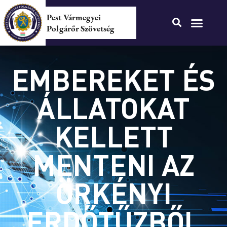
Pest Vármegyei
Polgárőr Szövetség
EMBEREKET ÉS
ÁLLATOKAT
KELLETT
MENTENI AZ
ÖRKÉNYI
ERDŐTŰZBŐL