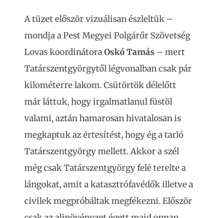
A tüzet először vizuálisan észleltük –
mondja a Pest Megyei Polgárőr Szövetség
Lovas koordinátora
Oskó Tamás
– mert
Tatárszentgyörgytől légvonalban csak pár
kilométerre lakom. Csütörtök délelőtt
már láttuk, hogy irgalmatlanul füstöl
valami, aztán hamarosan hivatalosan is
megkaptuk az értesítést, hogy ég a tarló
Tatárszentgyörgy mellett. Akkor a szél
még csak Tatárszentgyörgy felé terelte a
lángokat, amit a katasztrófavédők illetve a
civilek megpróbáltak megfékezni. Először
csak az aljnövényzet égett majd onnan