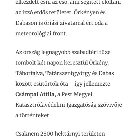
elkezdett esni az eső, ami segített eloltani
az izzó erdős területet. Örkényen és
Dabason is óriási zivatarral ért oda a
meteorológiai front.
Az ország legnagyobb szabadtéri tüze
tombolt két napon keresztül Örkény,
Táborfalva, Tatárszentgyörgy és Dabas
között csütörtök óta – így jellemezte
Csámpai Attila,
a Pest Megyei
Katasztrófavédelmi Igazgatóság szóvivője
a történteket.
Csaknem 2800 hektárnyi területen