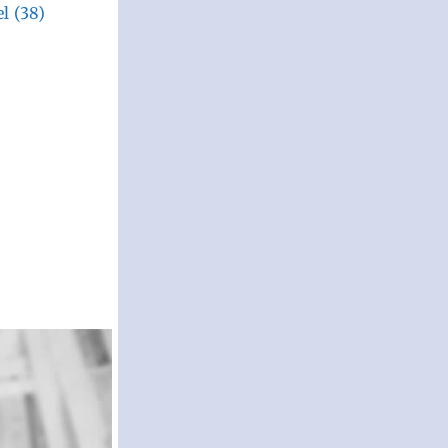
el
(38)