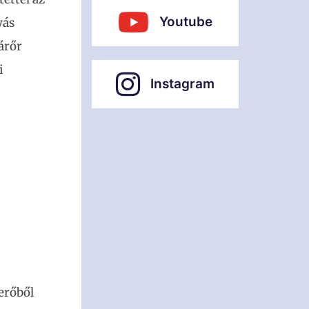
Youtube
yás
árőr
i
Instagram
erőből