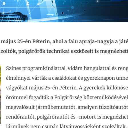
május 25-én Péterin, ahol a falu apraja-nagyja a ját
űzoltók, polgárőrök technikai eszközeit is megnézhet
Színes programkínálattal, vidám hangulattal és ren
élménnyel várták a családokat és gyereknapon ünne
vágyókat május 25-én Péterin. A gyerekek különös
örömmel fogadták a Polgárőrség közreműködésével
megvalósult járműbemutatót, amelyen tűzoltóautót
rendőrautót, polgárőrautót és -motort is megnézhet
járművek nem csupán látványosságként szolgáltak