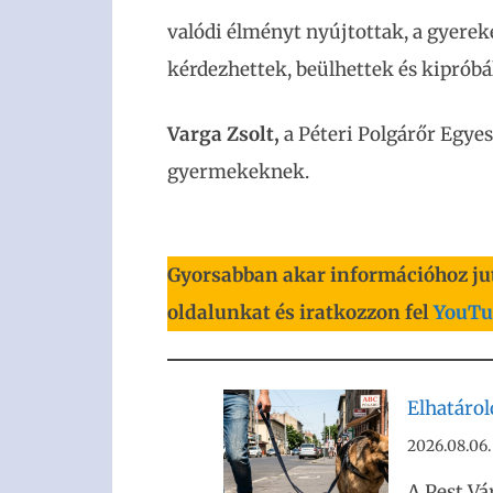
valódi élményt nyújtottak, a gyere
kérdezhettek, beülhettek és kipróbá
Varga Zsolt,
a Péteri Polgárőr Egyes
gyermekeknek.
Gyorsabban akar információhoz ju
oldalunkat és iratkozzon fel
YouTu
Elhatáro
2026.08.06.
A Pest Vá