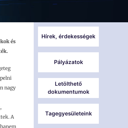
Hírek, érdekességek
ékok és
ték.
Pályázatok
geteg
pelni
Letölthető
en nagy
dokumentumok
,
Tagegyesületeink
tek. A
, hanem