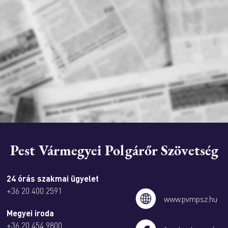
Pest Vármegyei Polgárőr Szövetség
24 órás szakmai ügyelet
+36 20 400 2591
www.pvmpsz.hu
Megyei iroda
+36 20 454 9800