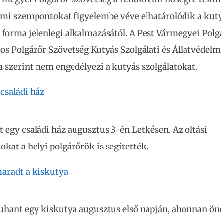
lmi szempontokat figyelembe véve elhatárolódik a kut
i forma jelenlegi alkalmazásától. A Pest Vármegyei Polg
os Polgárőr Szövetség Kutyás Szolgálati és Állatvédelm
 szerint nem engedélyezi a kutyás szolgálatokat.
 családi ház
t egy családi ház augusztus 3-én Letkésen. Az oltási
kat a helyi polgárőrök is segítették.
aradt a kiskutya
uhant egy kiskutya augusztus első napján, ahonnan ön