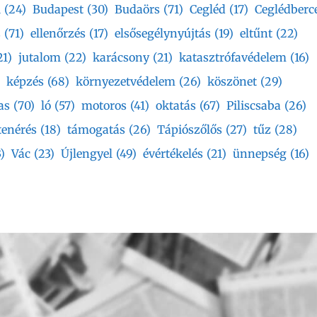
i
(24)
Budapest
(30)
Budaörs
(71)
Cegléd
(17)
Ceglédberc
s
(71)
ellenőrzés
(17)
elsősegélynyújtás
(19)
eltűnt
(22)
21)
jutalom
(22)
karácsony
(21)
katasztrófavédelem
(16)
képzés
(68)
környezetvédelem
(26)
köszönet
(29)
as
(70)
ló
(57)
motoros
(41)
oktatás
(67)
Piliscsaba
(26)
tenérés
(18)
támogatás
(26)
Tápiószőlős
(27)
tűz
(28)
)
Vác
(23)
Újlengyel
(49)
évértékelés
(21)
ünnepség
(16)