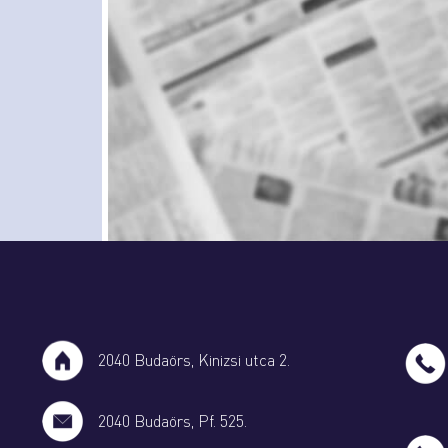
2040 Budaörs, Kinizsi utca 2.
2040 Budaörs, Pf. 525.