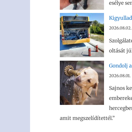
esélye se
Kigyullad
2026.08.02.
Szolgálat
oltását j
Gondolj az
2026.08.01.
Sajnos ke
embereket
hercegben
amit megszelídítettél.”