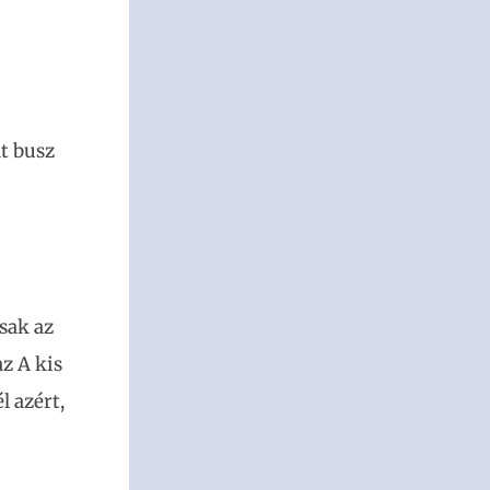
dt busz
sak az
z A kis
l azért,