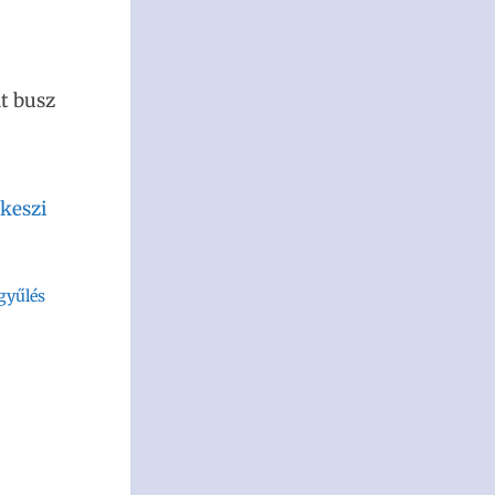
dt busz
keszi
gyűlés