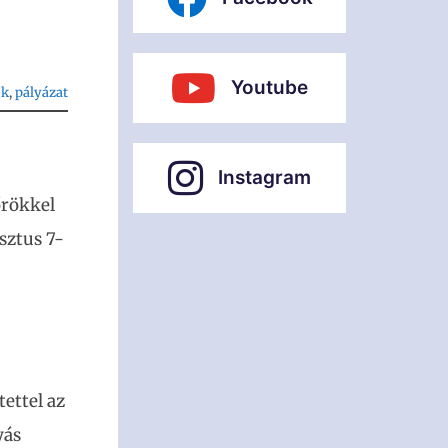
Youtube
ok
, 
pályázat
Instagram
őrökkel
sztus 7-
ettel az
yás