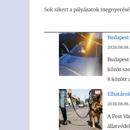
Sok sikert a pályázatok megnyerésé
Budapest 
2026.08.08.
Budapest
közös szo
8 között 
Elhatáro
2026.08.06.
A Pest Vá
állatvéde