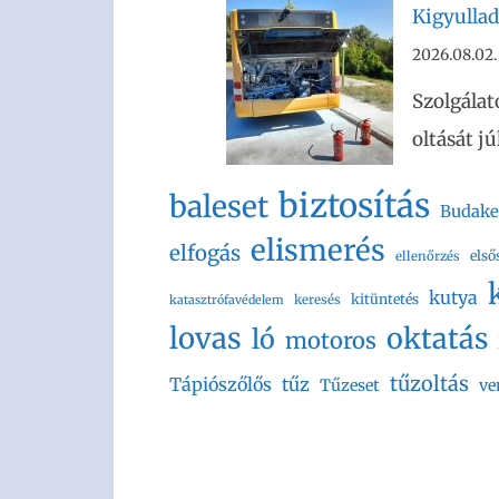
Kigyullad
2026.08.02.
Szolgálat
oltását j
biztosítás
baleset
Budake
elismerés
elfogás
első
ellenőrzés
kutya
kitüntetés
keresés
katasztrófavédelem
lovas
oktatás
ló
motoros
tűzoltás
Tápiószőlős
tűz
Tűzeset
ve