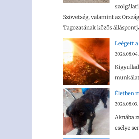
szolgálat
Szövetség, valamint az Ország
Tagozatának közös álláspontja
Leégett a
2026.08.04.
Kigyullad
munkálato
Életben m
2026.08.03.
Aknába z
esélye se