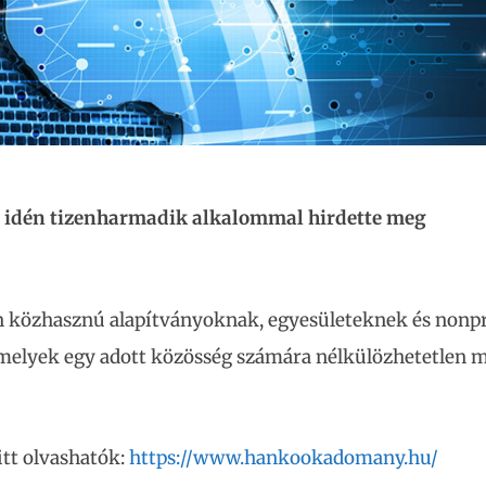
 idén tizenharmadik alkalommal hirdette meg
an közhasznú alapítványoknak, egyesületeknek és nonpr
amelyek egy adott közösség számára nélkülözhetetlen
 itt olvashatók:
https://www.hankookadomany.hu/