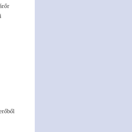
árőr
i
erőből