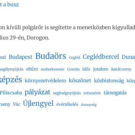
t a busz
on kívüli polgárőr is segítette a menetközben kigyulla
úlius 29-én, Dorogon.
Budaörs
Ceglédbercel
Budapest
Duna
szi
Cegléd
eltűnt
jutalom
idős
karácsony
segélynyújtás
emberkeresés
Gomba
képzés
köszönet
környezetvédelem
közbiztonság
köz
pályázat
Piliscsaba
támogatás
segítségnyújtás
tettenérés
Újlengyel
rseny
Vác
évértékelés
ünnepség