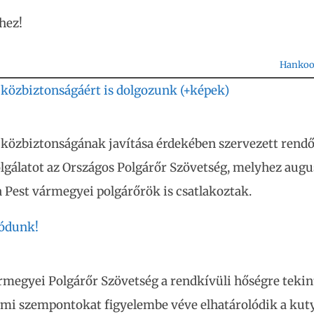
hez!
Hanko
közbiztonságáért is dolgozunk (+képek)
 közbiztonságának javítása érdekében szervezett rend
lgálatot az Országos Polgárőr Szövetség, melyhez augu
a Pest vármegyei polgárőrök is csatlakoztak.
lódunk!
rmegyei Polgárőr Szövetség a rendkívüli hőségre tekint
lmi szempontokat figyelembe véve elhatárolódik a kut