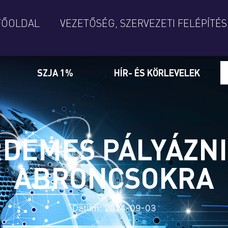
FŐOLDAL
VEZETŐSÉG, SZERVEZETI FELÉPÍTÉS
SZJA 1%
HÍR- ÉS KÖRLEVELEK
ÉRDEMES PÁLYÁZN
ABRONCSOKRA
Dátum:
2024-09-03