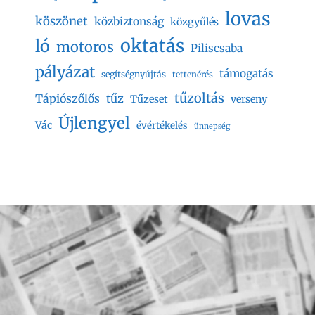
lovas
köszönet
közbiztonság
közgyűlés
oktatás
ló
motoros
Piliscsaba
pályázat
támogatás
segítségnyújtás
tettenérés
tűzoltás
Tápiószőlős
tűz
Tűzeset
verseny
Újlengyel
Vác
évértékelés
ünnepség