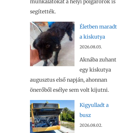
munkálatokat a helyi polgárőrök is
segítették.
Életben maradt
a kiskutya
2026.08.03.
Aknába zuhant
egy kiskutya
augusztus első napján, ahonnan
önerőből esélye sem volt kijutni.
Kigyulladt a
busz
2026.08.02.