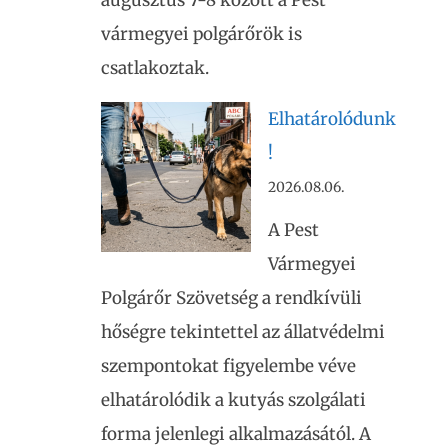
augusztus 7-8 között a Pest
vármegyei polgárőrök is
csatlakoztak.
Elhatárolódunk
!
2026.08.06.
A Pest
Vármegyei
Polgárőr Szövetség a rendkívüli
hőségre tekintettel az állatvédelmi
szempontokat figyelembe véve
elhatárolódik a kutyás szolgálati
forma jelenlegi alkalmazásától. A