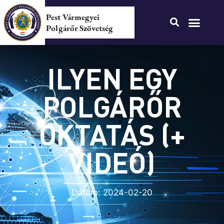
Pest Vármegyei
Polgárőr Szövetség
ILYEN EGY
POLGÁRŐR
OKTATÁS (+
VIDEÓ)
Dátum:
2024-02-20