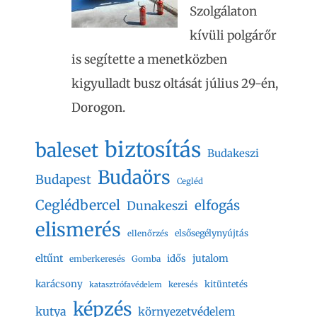
Szolgálaton
kívüli polgárőr
is segítette a menetközben
kigyulladt busz oltását július 29-én,
Dorogon.
biztosítás
baleset
Budakeszi
Budaörs
Budapest
Cegléd
Ceglédbercel
elfogás
Dunakeszi
elismerés
elsősegélynyújtás
ellenőrzés
eltűnt
jutalom
idős
emberkeresés
Gomba
karácsony
kitüntetés
keresés
katasztrófavédelem
képzés
kutya
környezetvédelem