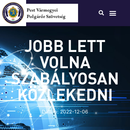
Pest Vármegyei
Polgárőr Szövetség
JOBB LETT
VOLNA
SZABÁLYOSAN
KÖZLEKEDNI
Dátum:
2022-12-06