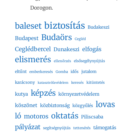
Dorogon.
biztosítás
baleset
Budakeszi
Budaörs
Budapest
Cegléd
Ceglédbercel
elfogás
Dunakeszi
elismerés
elsősegélynyújtás
ellenőrzés
eltűnt
jutalom
idős
emberkeresés
Gomba
karácsony
kitüntetés
keresés
katasztrófavédelem
képzés
kutya
környezetvédelem
lovas
köszönet
közbiztonság
közgyűlés
oktatás
ló
motoros
Piliscsaba
pályázat
támogatás
segítségnyújtás
tettenérés