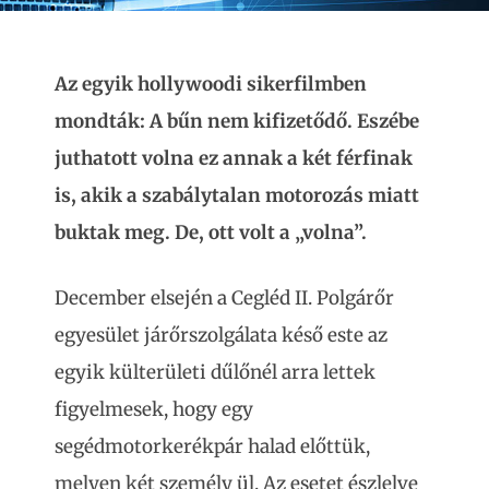
Az egyik hollywoodi sikerfilmben
mondták: A bűn nem kifizetődő. Eszébe
juthatott volna ez annak a két férfinak
is, akik a szabálytalan motorozás miatt
buktak meg. De, ott volt a „volna”.
December elsején a Cegléd II. Polgárőr
egyesület járőrszolgálata késő este az
egyik külterületi dűlőnél arra lettek
figyelmesek, hogy egy
segédmotorkerékpár halad előttük,
melyen két személy ül. Az esetet észlelve