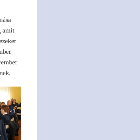
omása
, amit
 ezeket
ember
ecember
nek.