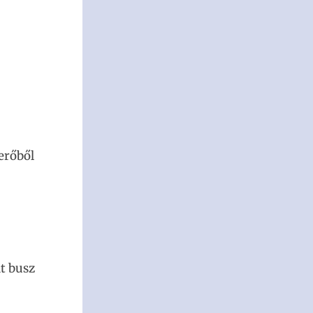
erőből
dt busz