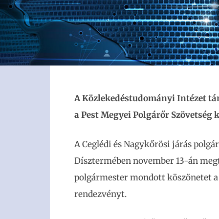
A Közlekedéstudományi Intézet tá
a Pest Megyei Polgárőr Szövetség 
A Ceglédi és Nagykőrösi járás polgár
Dísztermében november 13-án megt
polgármester mondott köszönetet a 
rendezvényt.