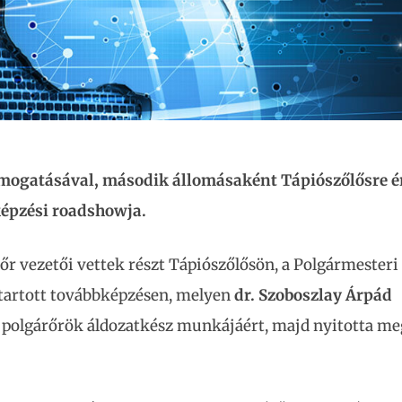
mogatásával, második állomásaként Tápiószőlősre é
képzési roadshowja.
őr vezetői vettek részt Tápiószőlősön, a Polgármesteri
artott továbbképzésen, melyen
dr. Szoboszlay Árpád
polgárőrök áldozatkész munkájáért, majd nyitotta me