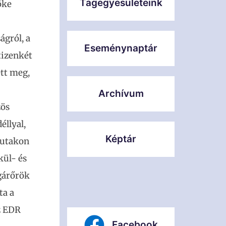
Tagegyesületeink
öke
ágról, a
Eseménynaptár
tizenkét
ett meg,
Archívum
zös
éllyal,
Képtár
zutakon
kül- és
lgárőrök
ta a
az EDR
Facebook