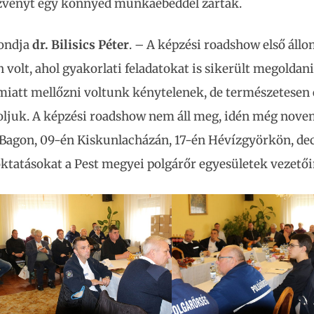
ezvényt egy könnyed munkaebéddel zárták.
mondja
dr. Bilisics Péter
. – A képzési roadshow első áll
volt, ahol gyakorlati feladatokat is sikerült megoldani
s miatt mellőzni voltunk kénytelenek, de természetesen
oljuk. A képzési roadshow nem áll meg, idén még nov
 Bagon, 09-én Kiskunlacházán, 17-én Hévízgyörkön, d
ktatásokat a Pest megyei polgárőr egyesületek vezetői