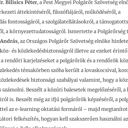
r. Bilisics Péter
, a Pest Megyei Polgárőr Szövetség eln
erkezeti áttekintéséről, filozófiájáról, működéséről, a
 fontosságáról, a szolgálatellátásokról, a támogatotts
, a környezettudatosságról. Ismertette a Polgárőrség 
 András
, az Országos Polgárőr Szövetség elnöke hirdet
köz- és közlekedésbiztonságról illetve az ezeket érintő
a a rendőri karjelzéseket a polgárőrök és a rendőrök kö
özlekedés témakörben szóba került a lovaskocsival, kord
 közlekedések biztonsági szabályai valamint, hogy a kö
számolni. Beszélt a közúti balesetek megelőzéséről, a 
ról is. Beszélt még az ifjú polgárőrök képzéséről, a po
tel az e-learning oktatási formáról – majd megtanítot
kátori felkészítés, hogyan kell szakszerűen használni 