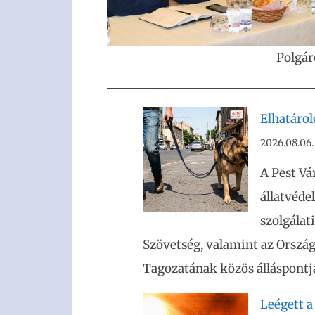
Polgár
Elhatáro
2026.08.06.
A Pest Vá
állatvéde
szolgálat
Szövetség, valamint az Ország
Tagozatának közös álláspontja
Leégett a