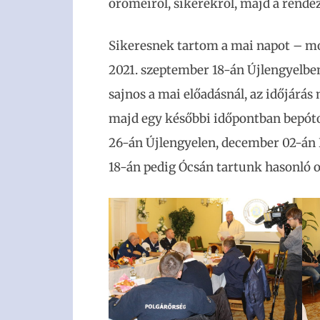
örömeiről, sikerekről, majd a rend
Sikeresnek tartom a mai napot – 
2021. szeptember 18-án Újlengyelben 
sajnos a mai előadásnál, az időjárá
majd egy későbbi időpontban bepót
26-án Újlengyelen, december 02-án
18-án pedig Ócsán tartunk hasonló o