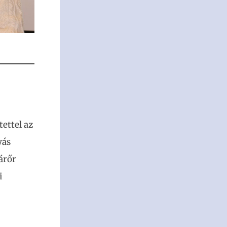
ettel az
yás
árőr
i