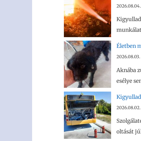
2026.08.04.
Kigyullad
munkálato
Életben m
2026.08.03.
Aknába z
esélye se
Kigyullad
2026.08.02.
Szolgálat
oltását j