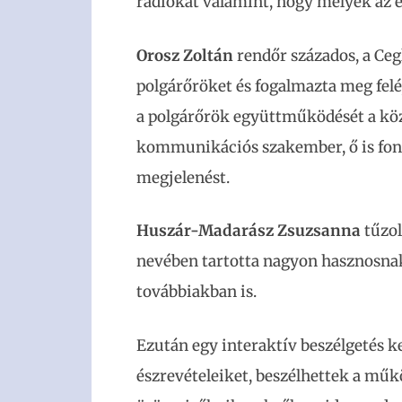
rádiókat valamint, hogy melyek az e
Orosz Zoltán
rendőr százados, a Ce
polgárőröket és fogalmazta meg fel
a polgárőrök együttműködését a köz
kommunikációs szakember, ő is font
megjelenést.
Huszár-Madarász Zsuzsanna
tűzol
nevében tartotta nagyon hasznosnak i
továbbiakban is.
Ezután egy interaktív beszélgetés ke
észrevételeiket, beszélhettek a műkö