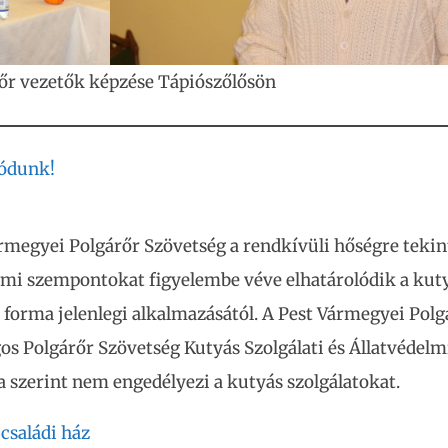
őr vezetők képzése Tápiószőlősön
lódunk!
rmegyei Polgárőr Szövetség a rendkívüli hőségre tekint
lmi szempontokat figyelembe véve elhatárolódik a kut
i forma jelenlegi alkalmazásától. A Pest Vármegyei Polg
os Polgárőr Szövetség Kutyás Szolgálati és Állatvédelm
 szerint nem engedélyezi a kutyás szolgálatokat.
 családi ház