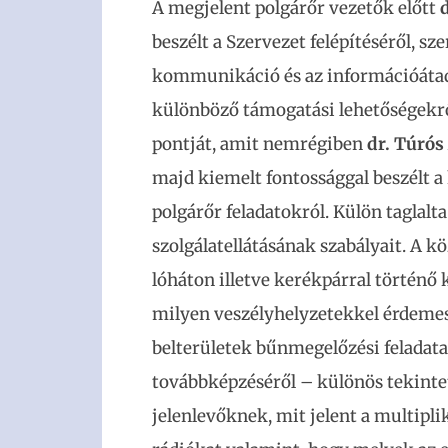
A megjelent polgárőr vezetők előtt
d
beszélt a Szervezet felépítéséről, sz
kommunikáció és az információátadás
különböző támogatási lehetőségekről
pontját, amit nemrégiben
dr. Túrós
majd kiemelt fontossággal beszélt a 
polgárőr feladatokról. Külön taglalt
szolgálatellátásának szabályait. A k
lóháton illetve kerékpárral történő
milyen veszélyhelyzetekkel érdemes 
belterületek bűnmegelőzési feladatai
továbbképzéséről – különös tekintet
jelenlevőknek, mit jelent a multipli