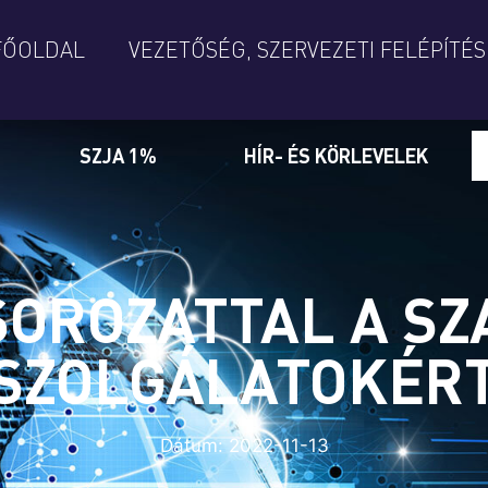
FŐOLDAL
VEZETŐSÉG, SZERVEZETI FELÉPÍTÉS
SZJA 1%
HÍR- ÉS KÖRLEVELEK
OROZATTAL A S
SZOLGÁLATOKÉR
Dátum:
2022-11-13