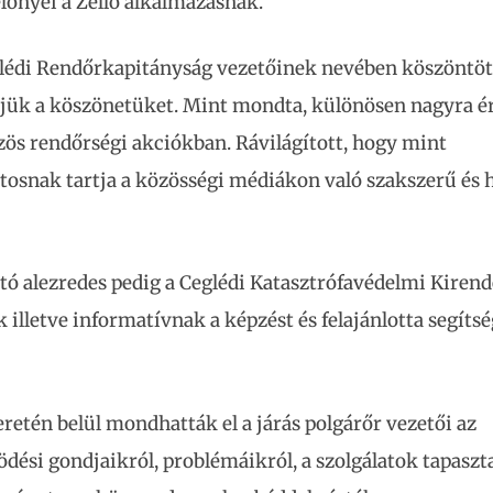
lőnyei a Zello alkalmazásnak.
glédi Rendőrkapitányság vezetőinek nevében köszöntöt
éjük a köszönetüket. Mint mondta, különösen nagyra é
ös rendőrségi akciókban. Rávilágított, hogy mint
osnak tartja a közösségi médiákon való szakszerű és h
tó alezredes pedig a Ceglédi Katasztrófavédelmi Kirend
lletve informatívnak a képzést és felajánlotta segítsé
retén belül mondhatták el a járás polgárőr vezetői az
dési gondjaikról, problémáikról, a szolgálatok tapaszta