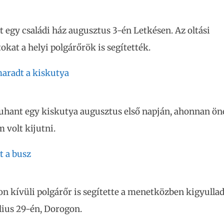
t egy családi ház augusztus 3-én Letkésen. Az oltási
kat a helyi polgárőrök is segítették.
aradt a kiskutya
uhant egy kiskutya augusztus első napján, ahonnan ön
m volt kijutni.
t a busz
on kívüli polgárőr is segítette a menetközben kigyulla
úlius 29-én, Dorogon.