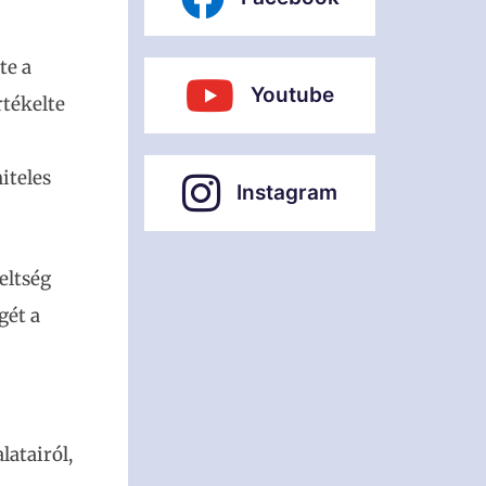
te a
Youtube
rtékelte
iteles
Instagram
eltség
gét a
latairól,