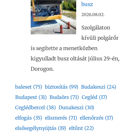
busz
2026.08.02.
Szolgálaton
kívüli polgárőr
is segítette a menetközben
kigyulladt busz oltását július 29-én,
Dorogon.
baleset
(75)
biztosítás
(99)
Budakeszi
(24)
Budapest
(31)
Budaörs
(71)
Cegléd
(17)
Ceglédbercel
(38)
Dunakeszi
(30)
elfogás
(35)
elismerés
(71)
ellenőrzés
(17)
elsősegélynyújtás
(19)
eltűnt
(22)