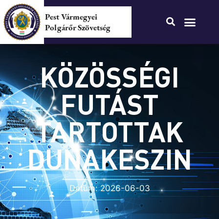
Pest Vármegyei
Polgárőr Szövetség
KÖZÖSSÉGI
FUTÁST
TARTOTTAK
DUNAKESZIN
Dátum:
2026-06-03