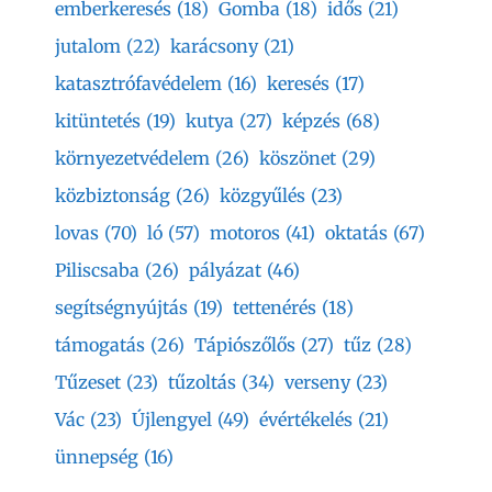
emberkeresés
(18)
Gomba
(18)
idős
(21)
jutalom
(22)
karácsony
(21)
katasztrófavédelem
(16)
keresés
(17)
kitüntetés
(19)
kutya
(27)
képzés
(68)
környezetvédelem
(26)
köszönet
(29)
közbiztonság
(26)
közgyűlés
(23)
lovas
(70)
ló
(57)
motoros
(41)
oktatás
(67)
Piliscsaba
(26)
pályázat
(46)
segítségnyújtás
(19)
tettenérés
(18)
támogatás
(26)
Tápiószőlős
(27)
tűz
(28)
Tűzeset
(23)
tűzoltás
(34)
verseny
(23)
Vác
(23)
Újlengyel
(49)
évértékelés
(21)
ünnepség
(16)