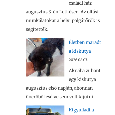
családi ház
augusztus 3-én Letkésen. Az oltási
munkálatokat a helyi polgárőrök is
segítették.
Életben maradt
a kiskutya
2026.08.03.
Aknába zuhant
egy kiskutya
augusztus első napján, ahonnan
önerőből esélye sem volt kijutni.
Kigyulladt a