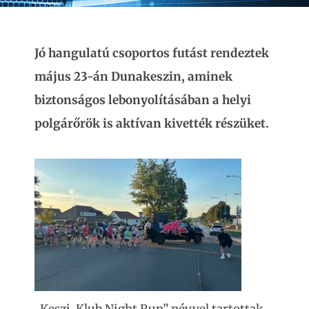
Jó hangulatú csoportos futást rendeztek
május 23-án Dunakeszin, aminek
biztonságos lebonyolításában a helyi
polgárőrök is aktívan kivették részüket.
„Keszi-Klub Night Run” névvel tartottak