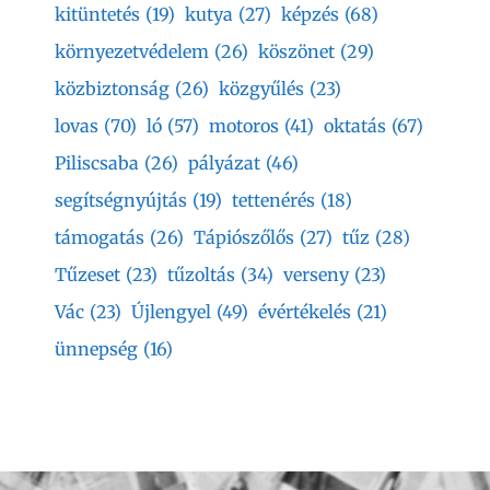
kitüntetés
(19)
kutya
(27)
képzés
(68)
környezetvédelem
(26)
köszönet
(29)
közbiztonság
(26)
közgyűlés
(23)
lovas
(70)
ló
(57)
motoros
(41)
oktatás
(67)
Piliscsaba
(26)
pályázat
(46)
segítségnyújtás
(19)
tettenérés
(18)
támogatás
(26)
Tápiószőlős
(27)
tűz
(28)
Tűzeset
(23)
tűzoltás
(34)
verseny
(23)
Vác
(23)
Újlengyel
(49)
évértékelés
(21)
ünnepség
(16)