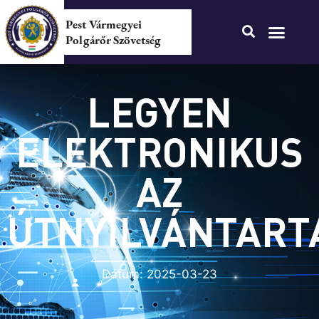
Pest Vármegyei
Polgárőr Szövetség
LEGYEN
ELEKTRONIKUS
AZ
ÚTNYILVÁNTART
Dátum:
2025-03-23