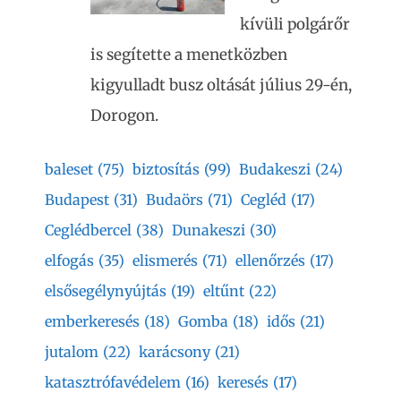
kívüli polgárőr
is segítette a menetközben
kigyulladt busz oltását július 29-én,
Dorogon.
baleset
(75)
biztosítás
(99)
Budakeszi
(24)
Budapest
(31)
Budaörs
(71)
Cegléd
(17)
Ceglédbercel
(38)
Dunakeszi
(30)
elfogás
(35)
elismerés
(71)
ellenőrzés
(17)
elsősegélynyújtás
(19)
eltűnt
(22)
emberkeresés
(18)
Gomba
(18)
idős
(21)
jutalom
(22)
karácsony
(21)
katasztrófavédelem
(16)
keresés
(17)