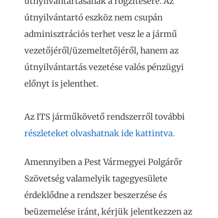
útnyilvántartásának a rögzítésére. Az
útnyilvántartó eszköz nem csupán
adminisztrációs terhet vesz le a jármű
vezetőjéről/üzemeltetőjéről, hanem az
útnyilvántartás vezetése valós pénzügyi
előnyt is jelenthet.
Az ITS járműkövető rendszerről további
részleteket olvashatnak ide kattintva.
Amennyiben a Pest Vármegyei Polgárőr
Szövetség valamelyik tagegyesülete
érdeklődne a rendszer beszerzése és
beüzemelése iránt, kérjük jelentkezzen az