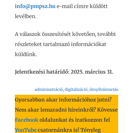
info@pmpsz.hu
e-mail címre küldött
levélben.
A válaszok összesítését követően, további
részleteket tartalmazó információkat
küldünk.
Jelentkezési határidő: 2025. március 31.
adminisztráció
, 
digitalizáció
, 
útnyilvántartás
Gyorsabban akar információhoz jutni?
Nem akar lemaradni híreinkről? Kövesse
Facebook
oldalunkat és iratkozzon fel
YouTube
csatornánkra is! Tényleg