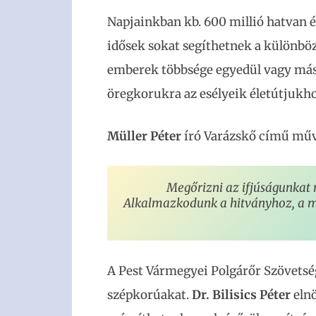
Napjainkban kb. 600 millió hatvan év
idősek sokat segíthetnek a különbö
emberek többsége egyedül vagy mási
öregkorukra az esélyeik életútjukh
Müller Péter
író Varázskő című műv
Megőrizni az ifjúságunkat 
Alkalmazkodunk a hitványhoz, a mé
A Pest Vármegyei Polgárőr Szövetség
szépkorúakat.
Dr. Bilisics Péter
eln