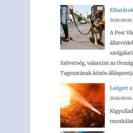
Elhatáro
2026.08.06.
A Pest Vá
állatvéde
szolgálat
Szövetség, valamint az Ország
Tagozatának közös álláspontja
Leégett a
2026.08.04.
Kigyullad
munkálato