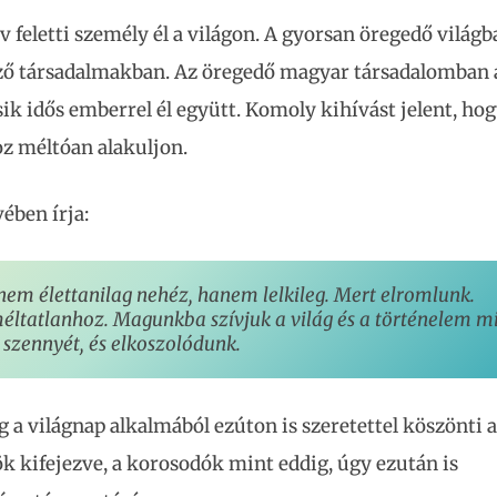
 feletti személy él a világon. A gyorsan öregedő világb
ző társadalmakban. Az öregedő magyar társadalomban 
k idős emberrel él együtt. Komoly kihívást jelent, ho
oz méltóan alakuljon.
ében írja:
nem élettanilag nehéz, hanem lelkileg. Mert elromlunk. 

ltatlanhoz. Magunkba szívjuk a világ és a történelem m
szennyét, és elkoszolódunk.
 a világnap alkalmából ezúton is szeretettel köszönti 
ök kifejezve, a korosodók mint eddig, úgy ezután is