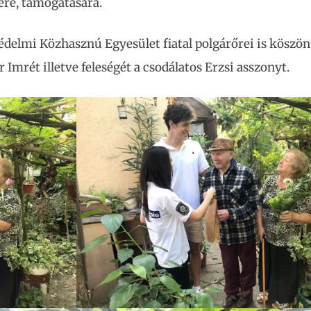
ére, támogatására.
édelmi Közhasznú Egyesület fiatal polgárőrei is köszön
 Imrét illetve feleségét a csodálatos Erzsi asszonyt.