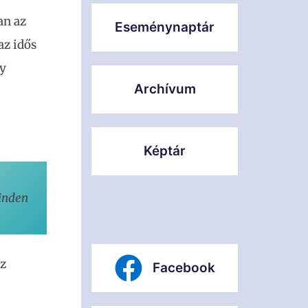
an az
Eseménynaptár
az idős
gy
Archívum
Képtár
inden 
az
Facebook