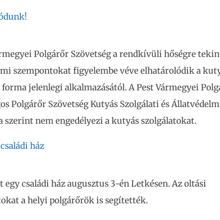
lódunk!
rmegyei Polgárőr Szövetség a rendkívüli hőségre tekint
lmi szempontokat figyelembe véve elhatárolódik a kut
i forma jelenlegi alkalmazásától. A Pest Vármegyei Polg
os Polgárőr Szövetség Kutyás Szolgálati és Állatvédelm
 szerint nem engedélyezi a kutyás szolgálatokat.
 családi ház
t egy családi ház augusztus 3-én Letkésen. Az oltási
kat a helyi polgárőrök is segítették.