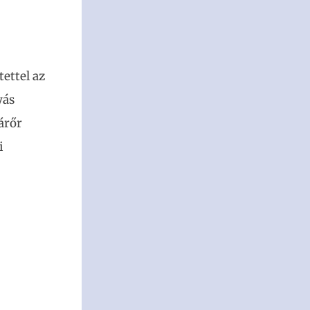
ettel az
yás
árőr
i