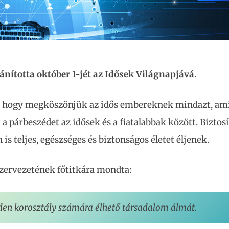
nította október 1-jét az Idősek Világnapjává.
ra, hogy megköszönjük az idős embereknek mindazt, ami
 párbeszédet az idősek és a fiatalabbak között. Biztos
is teljes, egészséges és biztonságos életet éljenek.
zervezetének főtitkára mondta:
den korosztály számára élhető társadalom álmát.