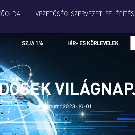
FŐOLDAL
VEZETŐSÉG, SZERVEZETI FELÉPÍTÉS
SZJA 1%
HÍR- ÉS KÖRLEVELEK
IDŐSEK VILÁGNAPJ
Dátum:
2023-10-01