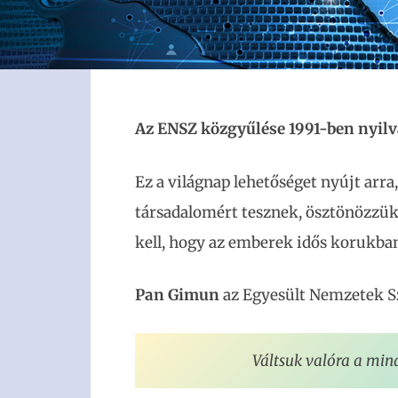
Az ENSZ közgyűlése 1991-ben nyilvá
Ez a világnap lehetőséget nyújt ar
társadalomért tesznek, ösztönözzük a
kell, hogy az emberek idős korukban 
Pan Gimun
az Egyesült Nemzetek S
Váltsuk valóra a min