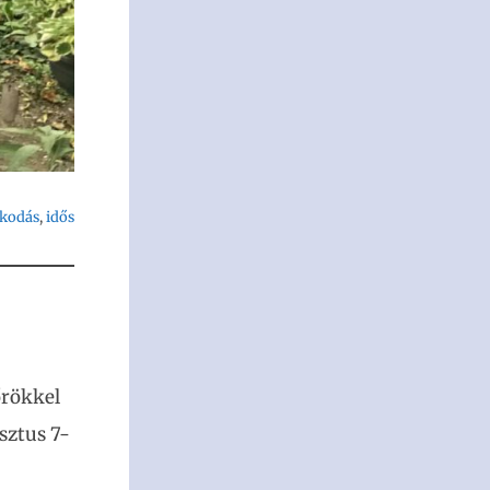
kodás
, 
idős
őrökkel
sztus 7-