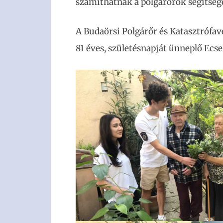
számíthatnak a polgárőrök segítség
A Budaörsi Polgárőr és Katasztrófav
81 éves, születésnapját ünneplő Ecser