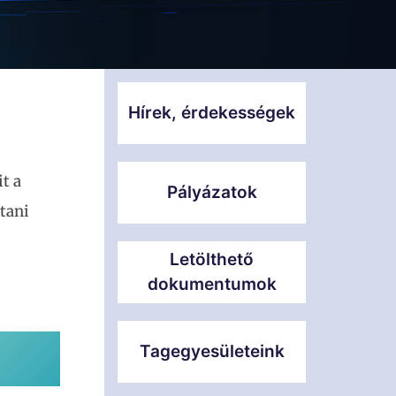
Hírek, érdekességek
t a
Pályázatok
ítani
Letölthető
dokumentumok
Tagegyesületeink