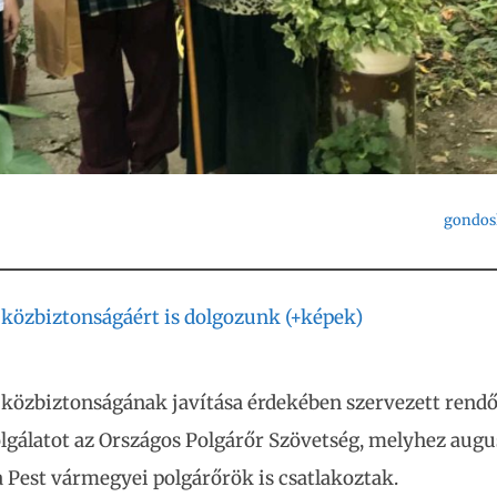
gondos
közbiztonságáért is dolgozunk (+képek)
 közbiztonságának javítása érdekében szervezett rend
lgálatot az Országos Polgárőr Szövetség, melyhez augu
a Pest vármegyei polgárőrök is csatlakoztak.