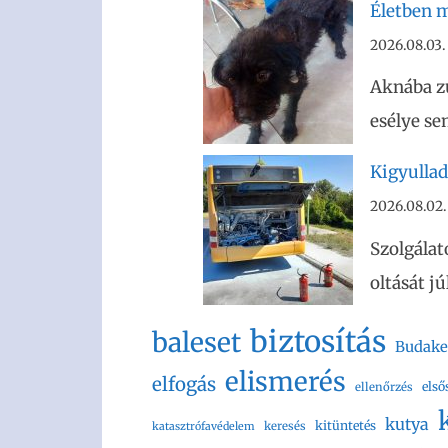
Életben m
2026.08.03.
Aknába z
esélye se
Kigyullad
2026.08.02.
Szolgálat
oltását j
biztosítás
baleset
Budake
elismerés
elfogás
első
ellenőrzés
kutya
kitüntetés
keresés
katasztrófavédelem