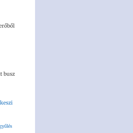
erőből
dt busz
keszi
gyűlés