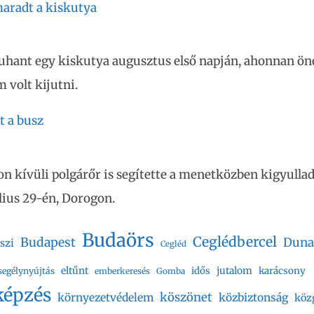
aradt a kiskutya
uhant egy kiskutya augusztus első napján, ahonnan ön
m volt kijutni.
t a busz
on kívüli polgárőr is segítette a menetközben kigyulla
úlius 29-én, Dorogon.
Budaörs
Ceglédbercel
Budapest
Duna
szi
Cegléd
eltűnt
jutalom
idős
karácsony
segélynyújtás
emberkeresés
Gomba
képzés
köszönet
környezetvédelem
közbiztonság
köz