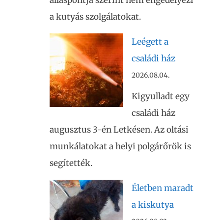
álláspontja szerint nem engedélyezi
a kutyás szolgálatokat.
Leégett a
családi ház
2026.08.04.
Kigyulladt egy
családi ház
augusztus 3-én Letkésen. Az oltási
munkálatokat a helyi polgárőrök is
segítették.
Életben maradt
a kiskutya