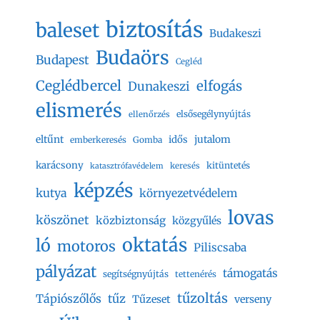
biztosítás
baleset
Budakeszi
Budaörs
Budapest
Cegléd
Ceglédbercel
elfogás
Dunakeszi
elismerés
elsősegélynyújtás
ellenőrzés
eltűnt
jutalom
idős
emberkeresés
Gomba
karácsony
kitüntetés
keresés
katasztrófavédelem
képzés
kutya
környezetvédelem
lovas
köszönet
közbiztonság
közgyűlés
oktatás
ló
motoros
Piliscsaba
pályázat
támogatás
segítségnyújtás
tettenérés
tűzoltás
Tápiószőlős
tűz
Tűzeset
verseny