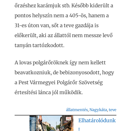
őrzéshez karámjuk stb. Később kiderült a
pontos helyszín nem a 405-ös, hanem a
31-es úton van, sőt a teve gazdája is
előkerült, aki az állattól nem messze levő
tanyán tartózkodott.
A lovas polgárőröknek így nem kellett
beavatkozniuk, de bebizonyosodott, hogy
a Pest Vármegyei Polgárőr Szövetség
értesítési lánca jól működik.
állatmentés
, 
Nagykáta
, 
teve
Elhatárolódunk
!