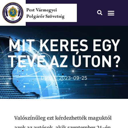
Pest Vármegyei
Polgárőr Szövetség
MIT KERES EGY
TEVE AZ ÚTON?
Dátum:
2023-09-25
Valószínűleg ezt kérdezhették maguktól
azok az autósok, akik szeptember 24-én