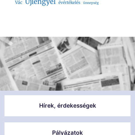
Újlengyel
Vác
évértékelés
ünnepség
Hírek, érdekességek
Pályázatok