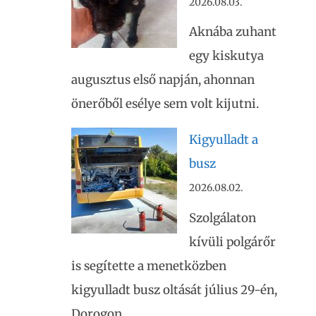
2026.08.03.
Aknába zuhant
egy kiskutya
augusztus első napján, ahonnan
önerőből esélye sem volt kijutni.
Kigyulladt a
busz
2026.08.02.
Szolgálaton
kívüli polgárőr
is segítette a menetközben
kigyulladt busz oltását július 29-én,
Dorogon.