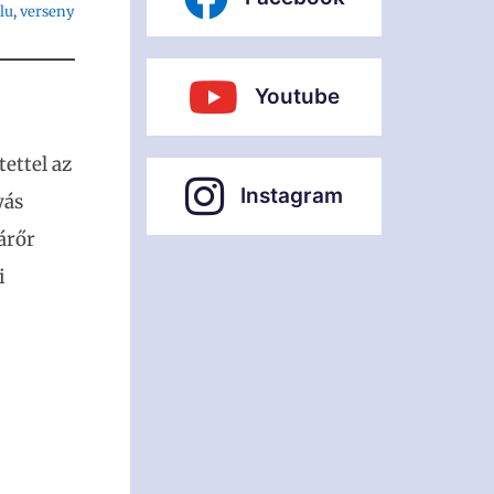
lu
, 
verseny
Youtube
ettel az
Instagram
yás
árőr
i