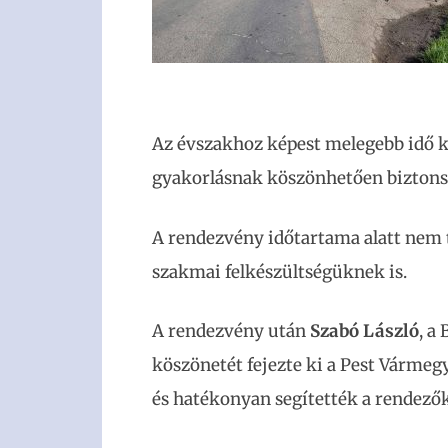
Az évszakhoz képest melegebb idő ko
gyakorlásnak köszönhetően biztonsá
A rendezvény időtartama alatt nem 
szakmai felkészültségüknek is.
A rendezvény után
Szabó László
, a
köszönetét fejezte ki a Pest Vármeg
és hatékonyan segítették a rendező