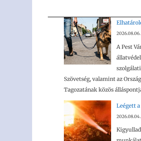
Elhatáro
2026.08.06.
A Pest Vá
állatvéde
szolgálat
Szövetség, valamint az Ország
Tagozatának közös álláspontja
Leégett a
2026.08.04.
Kigyullad
munkálato