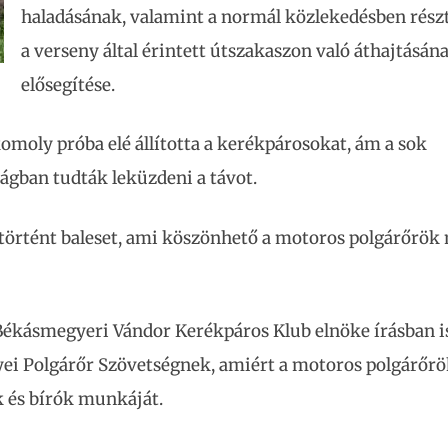
haladásának, valamint a normál közlekedésben rész
a verseny által érintett útszakaszon való áthajtásán
elősegítése.
moly próba elé állította a kerékpárosokat, ám a sok
gban tudták leküzdeni a távot.
történt baleset, ami köszönhető a motoros polgárőrök
 Békásmegyeri Vándor Kerékpáros Klub elnöke írásban i
yei Polgárőr Szövetségnek, amiért a motoros polgárőrö
k és bírók munkáját.