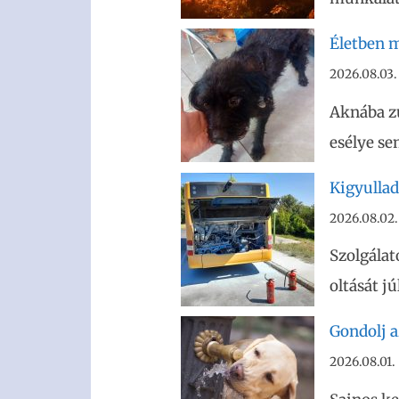
Életben m
2026.08.03.
Aknába z
esélye se
Kigyullad
2026.08.02.
Szolgálat
oltását j
Gondolj az
2026.08.01.