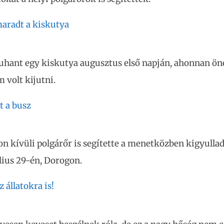
aradt a kiskutya
uhant egy kiskutya augusztus első napján, ahonnan ön
m volt kijutni.
t a busz
on kívüli polgárőr is segítette a menetközben kigyulla
úlius 29-én, Dorogon.
 állatokra is!