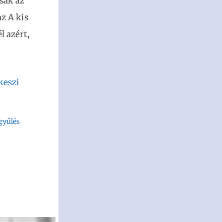
sak az
z A kis
l azért,
keszi
gyűlés