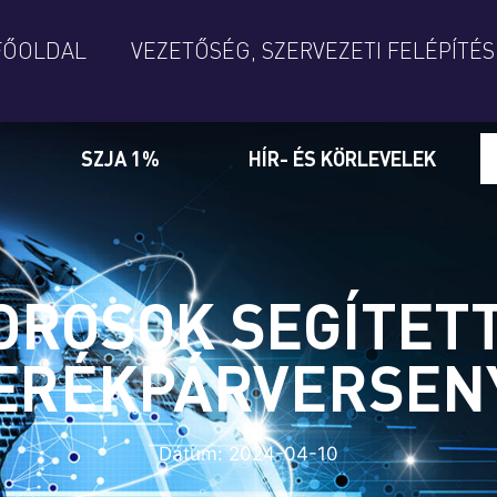
FŐOLDAL
VEZETŐSÉG, SZERVEZETI FELÉPÍTÉS
SZJA 1%
HÍR- ÉS KÖRLEVELEK
OROSOK SEGÍTETT
ERÉKPÁRVERSEN
Dátum:
2024-04-10