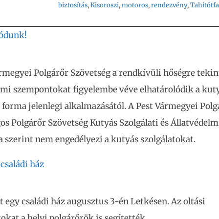
biztosítás
, 
Kisoroszi
, 
motoros
, 
rendezvény
, 
Tahitótfa
lódunk!
rmegyei Polgárőr Szövetség a rendkívüli hőségre tekint
lmi szempontokat figyelembe véve elhatárolódik a kut
i forma jelenlegi alkalmazásától. A Pest Vármegyei Polg
os Polgárőr Szövetség Kutyás Szolgálati és Állatvédelm
 szerint nem engedélyezi a kutyás szolgálatokat.
 családi ház
t egy családi ház augusztus 3-én Letkésen. Az oltási
kat a helyi polgárőrök is segítették.