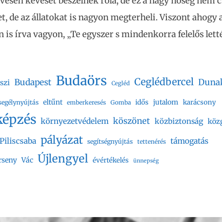
vesen keveset beszélnek róla, de ez a nagy hőség nem c
, de az állatokat is nagyon megterheli. Viszont ahogy a
 is írva vagyon, „Te egyszer s mindenkorra felelős letté
Budaörs
Ceglédbercel
Budapest
Duna
szi
Cegléd
eltűnt
jutalom
idős
karácsony
segélynyújtás
emberkeresés
Gomba
képzés
köszönet
környezetvédelem
közbiztonság
köz
pályázat
Piliscsaba
támogatás
segítségnyújtás
tettenérés
Újlengyel
rseny
Vác
évértékelés
ünnepség