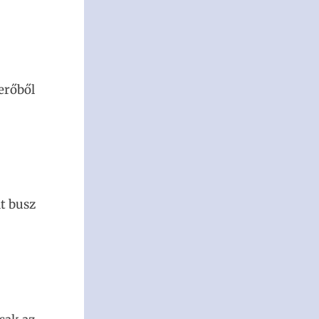
erőből
dt busz