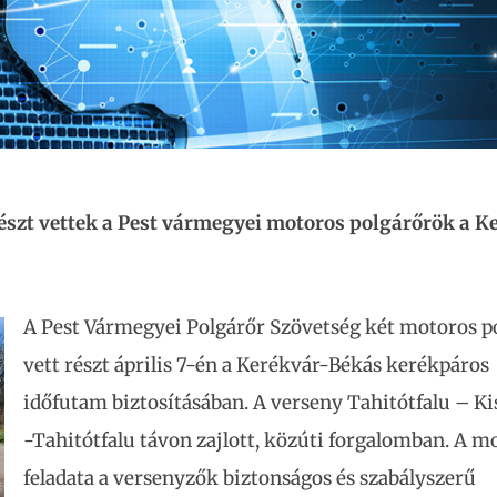
szt vettek a Pest vármegyei motoros polgárőrök a K
A Pest Vármegyei Polgárőr Szövetség két motoros p
vett részt április 7-én a Kerékvár-Békás kerékpáros
időfutam biztosításában. A verseny Tahitótfalu – Ki
-Tahitótfalu távon zajlott, közúti forgalomban. A 
feladata a versenyzők biztonságos és szabályszerű