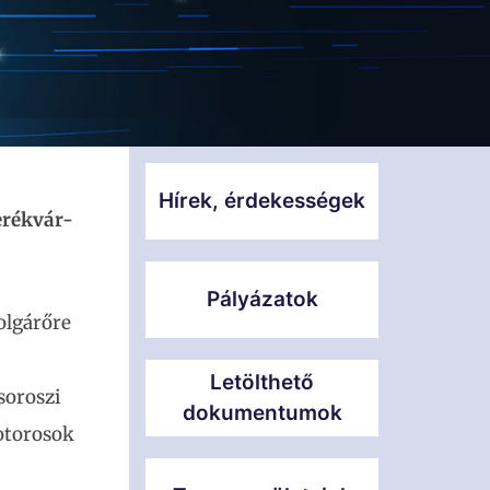
Hírek, érdekességek
erékvár-
Pályázatok
olgárőre
Letölthető
soroszi
dokumentumok
motorosok