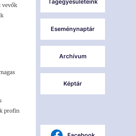
Tagegyesületeink
t vevők
ak
Eseménynaptár
Archívum
 magas
Képtár
s
k profin
Facebook