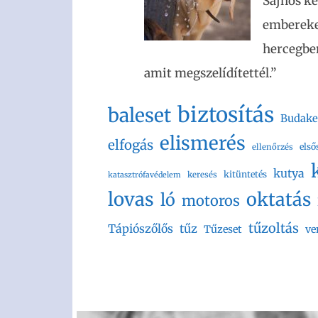
Sajnos ke
embereket
hercegben
amit megszelídítettél.”
biztosítás
baleset
Budake
elismerés
elfogás
első
ellenőrzés
kutya
kitüntetés
keresés
katasztrófavédelem
lovas
oktatás
ló
motoros
tűzoltás
Tápiószőlős
tűz
Tűzeset
ve