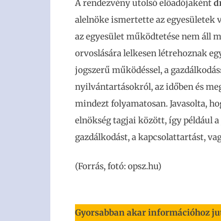
A rendezvény utolsó előadójaként
d
alelnöke ismertette az egyesületek 
az egyesület működtetése nem áll m
orvoslására lelkesen létrehoznak egy
jogszerű működéssel, a gazdálkodáss
nyilvántartásokról, az időben és me
mindezt folyamatosan. Javasolta, hog
elnökség tagjai között, így például 
gazdálkodást, a kapcsolattartást, vag
(Forrás, fotó: opsz.hu)
Gyorsabban akar információhoz ju