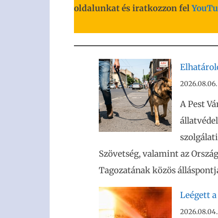
oldalunkat és iratkozzon fel
YouTu
Elhatáro
2026.08.06.
A Pest Vá
állatvéde
szolgálat
Szövetség, valamint az Ország
Tagozatának közös álláspontja
Leégett a
2026.08.04.