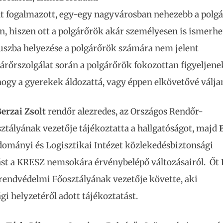
nt fogalmazott, egy-egy nagyvárosban nehezebb a polg
n, hiszen ott a polgárőrök akár személyesen is ismerhe
ókuszba helyezése a polgárőrök számára nem jelent
járőrszolgálat során a polgárőrök fokozottan figyeljen
ogy a gyerekek áldozattá, vagy éppen elkövetővé válja
erzai Zsolt
rendőr alezredes, az Országos Rendőr-
ztályának vezetője tájékoztatta a hallgatóságot, majd
dományi és Logisztikai Intézet közlekedésbiztonsági
tást a KRESZ nemsokára érvénybelépő változásairól. Őt
rendvédelmi Főosztályának vezetője követte, aki
 helyzetéről adott tájékoztatást.