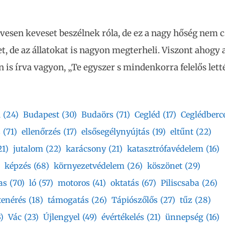
vesen keveset beszélnek róla, de ez a nagy hőség nem c
, de az állatokat is nagyon megterheli. Viszont ahogy a
 is írva vagyon, „Te egyszer s mindenkorra felelős letté
i
(24)
Budapest
(30)
Budaörs
(71)
Cegléd
(17)
Ceglédberc
s
(71)
ellenőrzés
(17)
elsősegélynyújtás
(19)
eltűnt
(22)
21)
jutalom
(22)
karácsony
(21)
katasztrófavédelem
(16)
képzés
(68)
környezetvédelem
(26)
köszönet
(29)
as
(70)
ló
(57)
motoros
(41)
oktatás
(67)
Piliscsaba
(26)
tenérés
(18)
támogatás
(26)
Tápiószőlős
(27)
tűz
(28)
)
Vác
(23)
Újlengyel
(49)
évértékelés
(21)
ünnepség
(16)