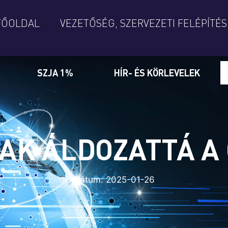
FŐOLDAL
VEZETŐSÉG, SZERVEZETI FELÉPÍTÉS
SZJA 1%
HÍR- ÉS KÖRLEVELEK
AK ÁLDOZATTÁ A
Dátum:
2025-01-26