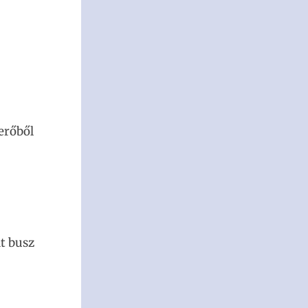
erőből
dt busz