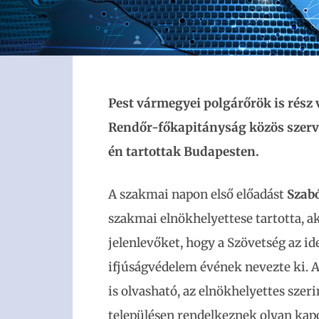
Pest vármegyei polgárőrök is rész 
Rendőr-főkapitányság közös szerve
én tartottak Budapesten.
A szakmai napon első előadást
Szab
szakmai elnökhelyettese tartotta, a
jelenlevőket, hogy a Szövetség az id
ifjúságvédelem évének nevezte ki. 
is olvasható, az elnökhelyettes sze
településen rendelkeznek olyan kapc