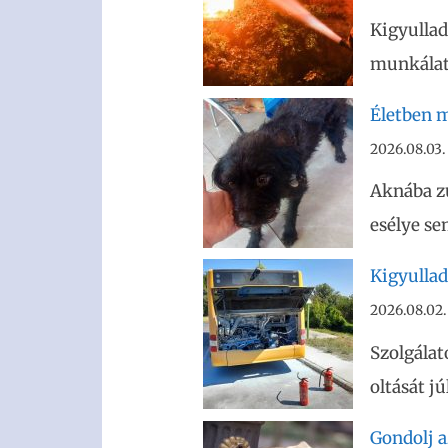
Kigyullad
munkálato
Életben m
2026.08.03.
Aknába z
esélye se
Kigyullad
2026.08.02.
Szolgálat
oltását j
Gondolj az