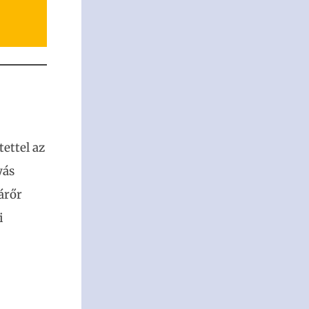
ettel az
yás
árőr
i