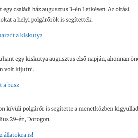
t egy családi ház augusztus 3-én Letkésen. Az oltási
kat a helyi polgárőrök is segítették.
aradt a kiskutya
uhant egy kiskutya augusztus első napján, ahonnan ön
m volt kijutni.
t a busz
on kívüli polgárőr is segítette a menetközben kigyulla
úlius 29-én, Dorogon.
 állatokra is!