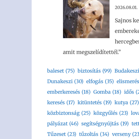
2026.08.01.
Sajnos ke
embereket
hercegben
amit megszelídítettél.”
baleset
(75)
biztosítás
(99)
Budakesz
Dunakeszi
(30)
elfogás
(35)
elismeré
emberkeresés
(18)
Gomba
(18)
idős
(
keresés
(17)
kitüntetés
(19)
kutya
(27)
közbiztonság
(25)
közgyűlés
(23)
lov
pályázat
(46)
segítségnyújtás
(19)
tet
Tűzeset
(23)
tűzoltás
(34)
verseny
(23