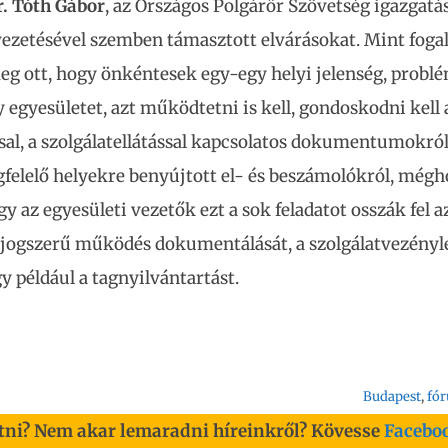
r. Tóth Gábor
, az Országos Polgárőr Szövetség igazgatá
vezetésével szemben támasztott elvárásokat. Mint foga
eg ott, hogy önkéntesek egy-egy helyi jelenség, probl
 egyesületet, azt működtetni is kell, gondoskodni kell 
al, a szolgálatellátással kapcsolatos dokumentumokról
gfelelő helyekre benyújtott el- és beszámolókról, még
y az egyesületi vezetők ezt a sok feladatot osszák fel a
a jogszerű működés dokumentálását, a szolgálatvezénylé
y például a tagnyilvántartást.
Budapest
, 
fó
tni? Nem akar lemaradni híreinkről? Kövesse
Facebo