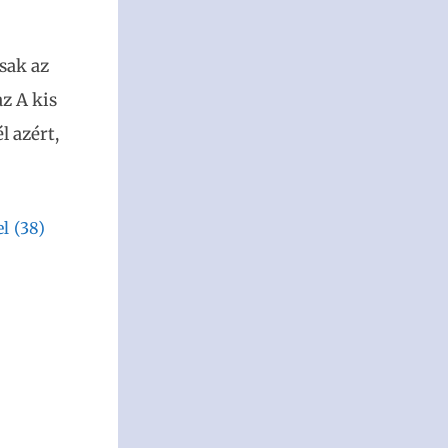
sak az
z A kis
l azért,
el
(38)