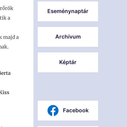
árőrök
Eseménynaptár
tik a
Archívum
ek majd a
nak.
Képtár
Berta
Kiss
Facebook