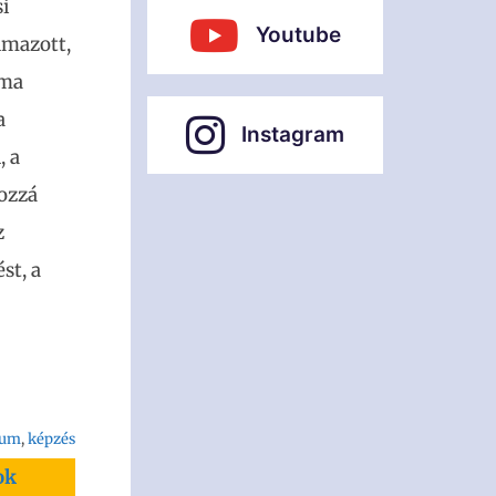
si
Youtube
lmazott,
éma
a
Instagram
, a
hozzá
z
st, a
rum
, 
képzés
ok