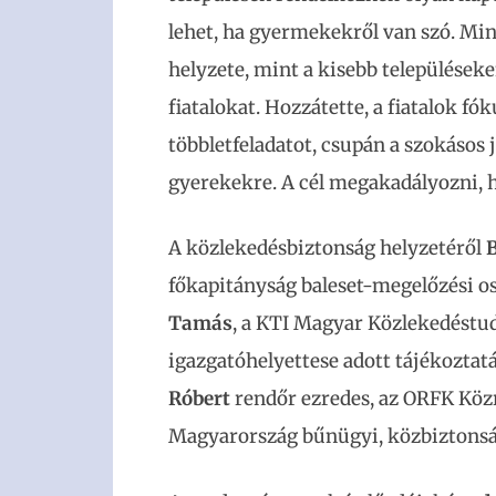
lehet, ha gyermekekről van szó. Mi
helyzete, mint a kisebb településeke
fiatalokat. Hozzátette, a fiatalok f
többletfeladatot, csupán a szokásos 
gyerekekre. A cél megakadályozni, h
A közlekedésbiztonság helyzetéről
B
főkapitányság baleset-megelőzési os
Tamás
, a KTI Magyar Közlekedéstu
igazgatóhelyettese adott tájékozta
Róbert
rendőr ezredes, az ORFK Köz
Magyarország bűnügyi, közbiztonsági