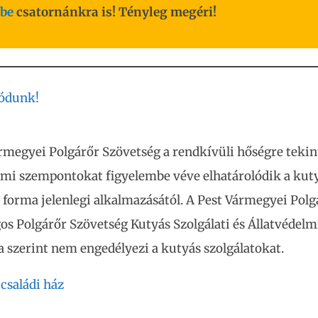
be
csatornánkra is! Tényleg megéri!
lódunk!
rmegyei Polgárőr Szövetség a rendkívüli hőségre tekint
lmi szempontokat figyelembe véve elhatárolódik a kut
i forma jelenlegi alkalmazásától. A Pest Vármegyei Polg
os Polgárőr Szövetség Kutyás Szolgálati és Állatvédelm
 szerint nem engedélyezi a kutyás szolgálatokat.
 családi ház