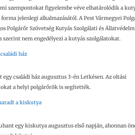
lmi szempontokat figyelembe véve elhatárolódik a kut
i forma jelenlegi alkalmazásától. A Pest Vármegyei Polg
os Polgárőr Szövetség Kutyás Szolgálati és Állatvédelm
 szerint nem engedélyezi a kutyás szolgálatokat.
 családi ház
t egy családi ház augusztus 3-én Letkésen. Az oltási
kat a helyi polgárőrök is segítették.
aradt a kiskutya
uhant egy kiskutya augusztus első napján, ahonnan ön