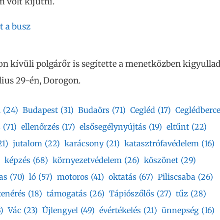
m volt kijutni.
t a busz
on kívüli polgárőr is segítette a menetközben kigyulla
úlius 29-én, Dorogon.
i
(24)
Budapest
(31)
Budaörs
(71)
Cegléd
(17)
Ceglédberce
s
(71)
ellenőrzés
(17)
elsősegélynyújtás
(19)
eltűnt
(22)
21)
jutalom
(22)
karácsony
(21)
katasztrófavédelem
(16)
képzés
(68)
környezetvédelem
(26)
köszönet
(29)
as
(70)
ló
(57)
motoros
(41)
oktatás
(67)
Piliscsaba
(26)
tenérés
(18)
támogatás
(26)
Tápiószőlős
(27)
tűz
(28)
)
Vác
(23)
Újlengyel
(49)
évértékelés
(21)
ünnepség
(16)