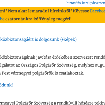
biztosítás
, 
kerékpárverse
tni? Nem akar lemaradni híreinkről? Kövesse
Facebo
be
csatornánkra is! Tényleg megéri!
közbiztonságáért is dolgozunk (+képek)
 közbiztonságának javítása érdekében szervezett rend
lgálatot az Országos Polgárőr Szövetség, melyhez augu
a Pest vármegyei polgárőrök is csatlakoztak.
lódunk!
rmegyei Polgárőr Szövetség a rendkívüli hőségre tekint