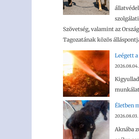
állatvéde
szolgálat
Szövetség, valamint az Ország
Tagozatának közös álláspontja
Leégett a
2026.08.04.
Kigyullad
munkálato
Életben m
2026.08.03.
Aknába z