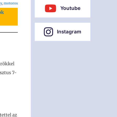
ny
, 
motoros
Youtube
ok
Instagram
őrökkel
sztus 7-
ettel az