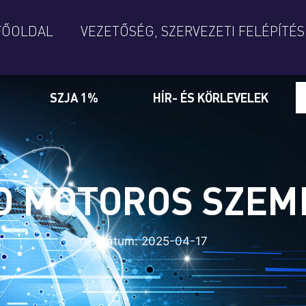
FŐOLDAL
VEZETŐSÉG, SZERVEZETI FELÉPÍTÉS
SZJA 1%
HÍR- ÉS KÖRLEVELEK
D MOTOROS SZEM
Dátum:
2025-04-17