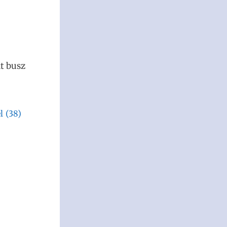
dt busz
l
(38)