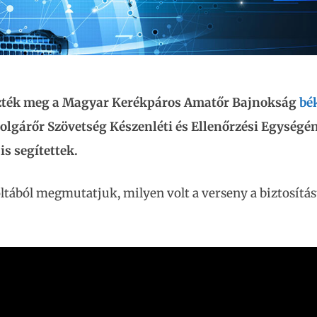
ezték meg a Magyar Kerékpáros Amatőr Bajnokság
bé
Polgárőr Szövetség Készenléti és Ellenőrzési Egységé
s segítettek.
ltából megmutatjuk, milyen volt a verseny a biztosítás