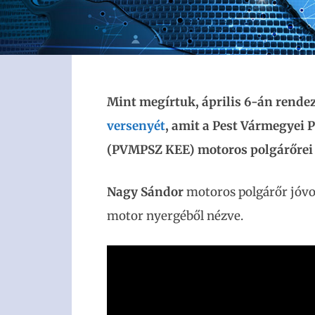
Mint megírtuk, április 6-án rend
versenyét
, amit a Pest Vármegyei 
(PVMPSZ KEE) motoros polgárőrei i
Nagy Sándor
motoros polgárőr jóvo
motor nyergéből nézve.