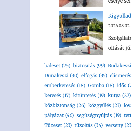
esélye se
Kigyullad
2026.08.02.
Szolgálat
oltását j
baleset
(75)
biztosítás
(99)
Budakesz
Dunakeszi
(30)
elfogás
(35)
elismeré
emberkeresés
(18)
Gomba
(18)
idős
(
keresés
(17)
kitüntetés
(19)
kutya
(27)
közbiztonság
(26)
közgyűlés
(23)
lov
pályázat
(46)
segítségnyújtás
(19)
tet
Tűzeset
(23)
tűzoltás
(34)
verseny
(23