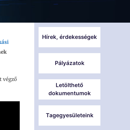
Hírek, érdekességek
kási
nek
Pályázatok
t végző
Letölthető
dokumentumok
Tagegyesületeink