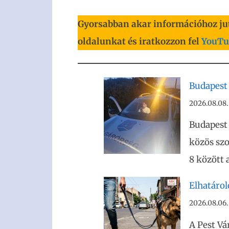
Gyorsabban akar információhoz ju
oldalunkat és iratkozzon fel
YouTu
Budapest 
2026.08.08.
Budapest
közös szo
8 között 
Elhatáro
2026.08.06.
A Pest Vá