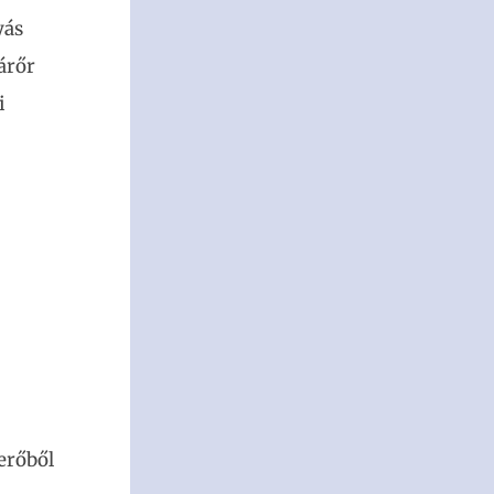
yás
árőr
i
erőből