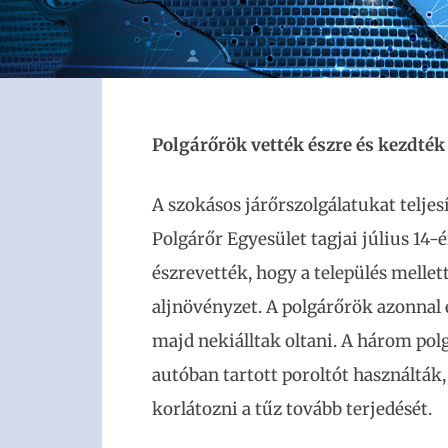
Polgárőrök vették észre és kezdték
A szokásos járőrszolgálatukat teljes
Polgárőr Egyesület tagjai július 14
észrevették, hogy a település mellett
aljnövényzet. A polgárőrök azonnal é
majd nekiálltak oltani. A három polg
autóban tartott poroltót használták,
korlátozni a tűz tovább terjedését.