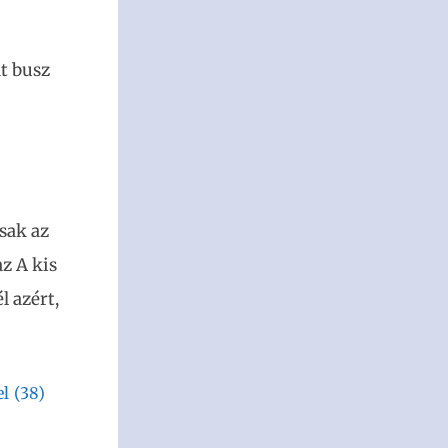
dt busz
sak az
z A kis
l azért,
el
(38)