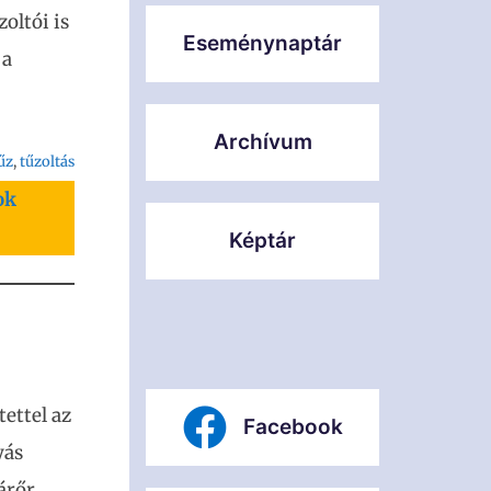
oltói is
Eseménynaptár
 a
Archívum
űz
, 
tűzoltás
ok
Képtár
ettel az
Facebook
yás
árőr