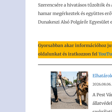
Szerencsére a hivatásos tűzoltók és
hamar megérkeztek és együttes erőve
Dunakeszi Alsó Polgárőr Egyesület 
Gyorsabban akar információhoz ju
oldalunkat és iratkozzon fel
YouTu
Elhatáro
2026.08.06.
A Pest Vá
állatvéde
szolgálat