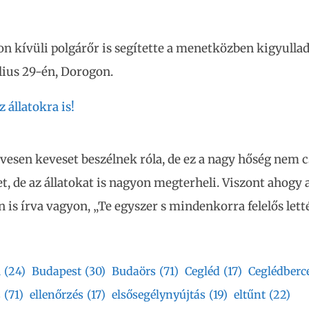
on kívüli polgárőr is segítette a menetközben kigyulla
úlius 29-én, Dorogon.
 állatokra is!
vesen keveset beszélnek róla, de ez a nagy hőség nem c
, de az állatokat is nagyon megterheli. Viszont ahogy a
 is írva vagyon, „Te egyszer s mindenkorra felelős letté
i
(24)
Budapest
(30)
Budaörs
(71)
Cegléd
(17)
Ceglédberc
s
(71)
ellenőrzés
(17)
elsősegélynyújtás
(19)
eltűnt
(22)