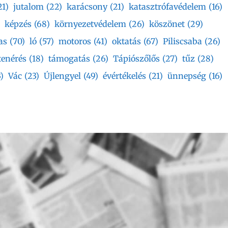
21)
jutalom
(22)
karácsony
(21)
katasztrófavédelem
(16)
képzés
(68)
környezetvédelem
(26)
köszönet
(29)
as
(70)
ló
(57)
motoros
(41)
oktatás
(67)
Piliscsaba
(26)
tenérés
(18)
támogatás
(26)
Tápiószőlős
(27)
tűz
(28)
)
Vác
(23)
Újlengyel
(49)
évértékelés
(21)
ünnepség
(16)