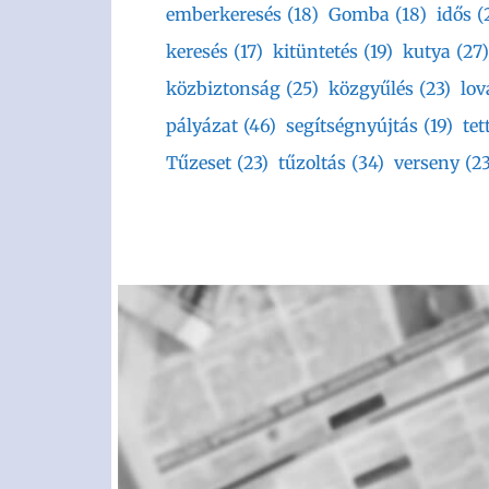
emberkeresés
(18)
Gomba
(18)
idős
(
keresés
(17)
kitüntetés
(19)
kutya
(27)
közbiztonság
(25)
közgyűlés
(23)
lov
pályázat
(46)
segítségnyújtás
(19)
tet
Tűzeset
(23)
tűzoltás
(34)
verseny
(23