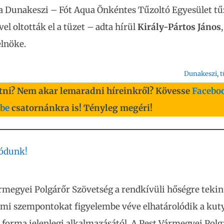
 a Dunakeszi – Fót Aqua Önkéntes Tűzoltó Egyesület tűz
l oltották el a tüzet – adta hírül
Király-Pártos János
,
elnöke.
Dunakeszi
, 
t
tni? Nem akar lemaradni híreinkről? Kövesse
Facebo
be
csatornánkra is! Tényleg megéri!
lódunk!
rmegyei Polgárőr Szövetség a rendkívüli hőségre tekint
lmi szempontokat figyelembe véve elhatárolódik a kut
i forma jelenlegi alkalmazásától. A Pest Vármegyei Polg