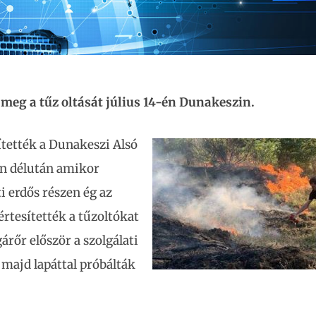
 meg a tűz oltását július 14-én Dunakeszin.
ítették a Dunakeszi Alsó
-én délután amikor
i erdős részen ég az
rtesítették a tűzoltókat
árőr először a szolgálati
 majd lapáttal próbálták