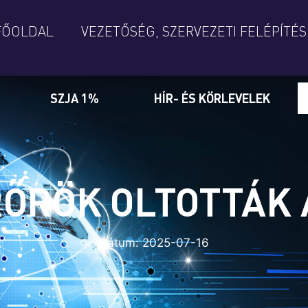
FŐOLDAL
VEZETŐSÉG, SZERVEZETI FELÉPÍTÉS
SZJA 1%
HÍR- ÉS KÖRLEVELEK
ŐRÖK OLTOTTÁK 
Dátum:
2025-07-16