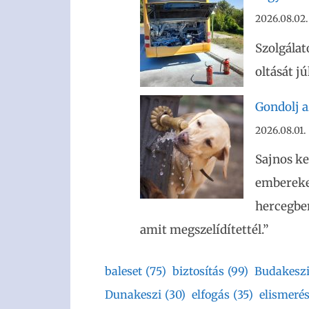
2026.08.02.
Szolgálat
oltását j
Gondolj az
2026.08.01.
Sajnos ke
embereket
hercegben
amit megszelídítettél.”
baleset
(75)
biztosítás
(99)
Budakesz
Dunakeszi
(30)
elfogás
(35)
elismeré