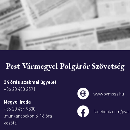
Pest Vármegyei Polgárőr Szövetség
24 órás szakmai ügyelet
+36 20 400 2591
www.pvmpsz.hu
Megyei iroda
+36 20 454 9800
facebook.com/pva
(munkanapokon 8-16 óra
között)