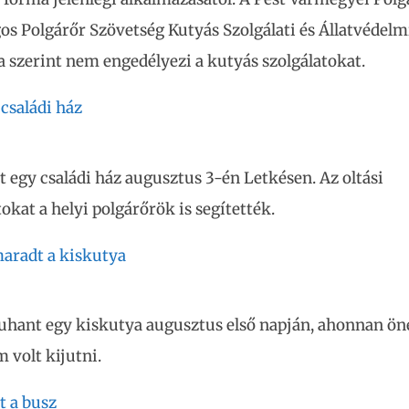
os Polgárőr Szövetség Kutyás Szolgálati és Állatvédelm
 szerint nem engedélyezi a kutyás szolgálatokat.
 családi ház
t egy családi ház augusztus 3-én Letkésen. Az oltási
kat a helyi polgárőrök is segítették.
aradt a kiskutya
uhant egy kiskutya augusztus első napján, ahonnan ön
m volt kijutni.
t a busz