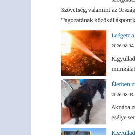
Szövetség, valamint az Ország
Tagozatának közös álláspontja
Leégett a
2026.08.04.
Kigyullad
munkálato
Életben m
2026.08.03.
Aknába z
esélye se
Kigyullad