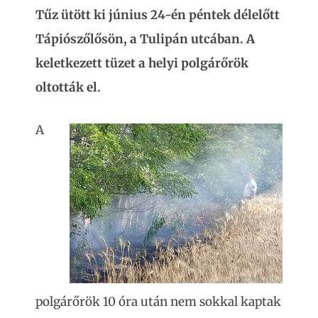
Tűz ütött ki június 24-én péntek délelőtt
Tápiószőlősön, a Tulipán utcában. A
keletkezett tüzet a helyi polgárőrök
oltották el.
A
polgárőrök 10 óra után nem sokkal kaptak