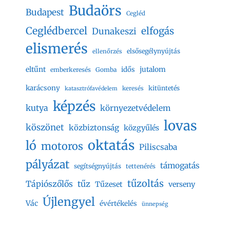
Budaörs
Budapest
Cegléd
Ceglédbercel
elfogás
Dunakeszi
elismerés
elsősegélynyújtás
ellenőrzés
eltűnt
jutalom
idős
emberkeresés
Gomba
karácsony
kitüntetés
keresés
katasztrófavédelem
képzés
kutya
környezetvédelem
lovas
köszönet
közbiztonság
közgyűlés
oktatás
ló
motoros
Piliscsaba
pályázat
támogatás
segítségnyújtás
tettenérés
tűzoltás
Tápiószőlős
tűz
Tűzeset
verseny
Újlengyel
Vác
évértékelés
ünnepség