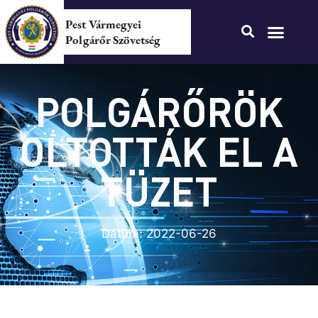
Pest Vármegyei
Polgárőr Szövetség
POLGÁRŐRÖK
OLTOTTÁK EL A
TÜZET
Dátum:
2022-06-26