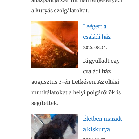
álláspontja szerint nem engedélyezi
a kutyás szolgálatokat.
Leégett a
családi ház
2026.08.04.
Kigyulladt egy
családi ház
augusztus 3-én Letkésen. Az oltási
munkálatokat a helyi polgárőrök is
segítették.
Életben maradt
a kiskutya