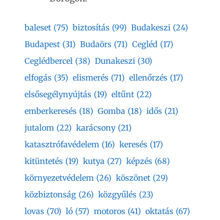
baleset
(75)
biztosítás
(99)
Budakeszi
(24)
Budapest
(31)
Budaörs
(71)
Cegléd
(17)
Ceglédbercel
(38)
Dunakeszi
(30)
elfogás
(35)
elismerés
(71)
ellenőrzés
(17)
elsősegélynyújtás
(19)
eltűnt
(22)
emberkeresés
(18)
Gomba
(18)
idős
(21)
jutalom
(22)
karácsony
(21)
katasztrófavédelem
(16)
keresés
(17)
kitüntetés
(19)
kutya
(27)
képzés
(68)
környezetvédelem
(26)
köszönet
(29)
közbiztonság
(26)
közgyűlés
(23)
lovas
(70)
ló
(57)
motoros
(41)
oktatás
(67)