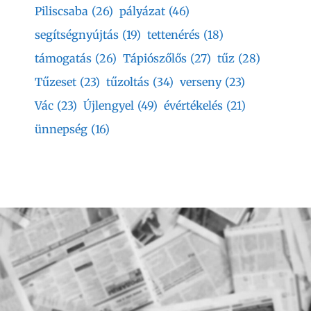
Piliscsaba
(26)
pályázat
(46)
segítségnyújtás
(19)
tettenérés
(18)
támogatás
(26)
Tápiószőlős
(27)
tűz
(28)
Tűzeset
(23)
tűzoltás
(34)
verseny
(23)
Vác
(23)
Újlengyel
(49)
évértékelés
(21)
ünnepség
(16)