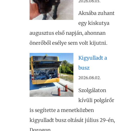
2026.08.03.
Aknába zuhant
egy kiskutya
augusztus első napján, ahonnan
önerőből esélye sem volt kijutni.
Kigyulladt a
busz
2026.08.02.
Szolgálaton
kívüli polgárőr
is segítette a menetközben
kigyulladt busz oltását július 29-én,
Dorogon.