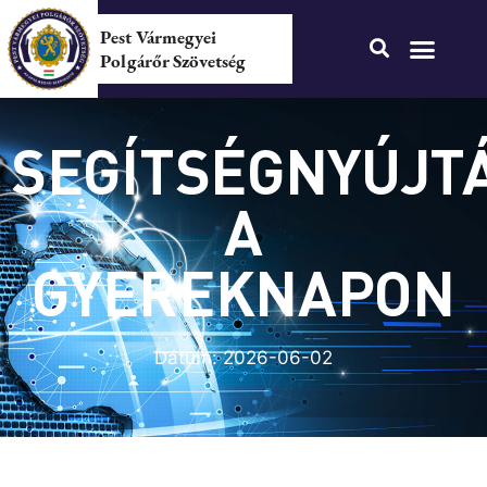
Pest Vármegyei
Polgárőr Szövetség
SEGÍTSÉGNYÚJT
A
GYEREKNAPON
Dátum:
2026-06-02