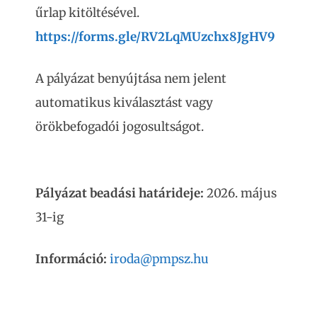
űrlap kitöltésével.
https://forms.gle/RV2LqMUzchx8JgHV9
A pályázat benyújtása nem jelent
automatikus kiválasztást vagy
örökbefogadói jogosultságot.
Pályázat beadási határideje:
2026. május
31-ig
Információ:
iroda@pmpsz.hu