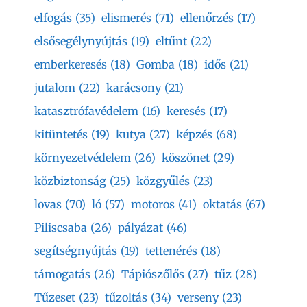
elfogás
(35)
elismerés
(71)
ellenőrzés
(17)
elsősegélynyújtás
(19)
eltűnt
(22)
emberkeresés
(18)
Gomba
(18)
idős
(21)
jutalom
(22)
karácsony
(21)
katasztrófavédelem
(16)
keresés
(17)
kitüntetés
(19)
kutya
(27)
képzés
(68)
környezetvédelem
(26)
köszönet
(29)
közbiztonság
(25)
közgyűlés
(23)
lovas
(70)
ló
(57)
motoros
(41)
oktatás
(67)
Piliscsaba
(26)
pályázat
(46)
segítségnyújtás
(19)
tettenérés
(18)
támogatás
(26)
Tápiószőlős
(27)
tűz
(28)
Tűzeset
(23)
tűzoltás
(34)
verseny
(23)