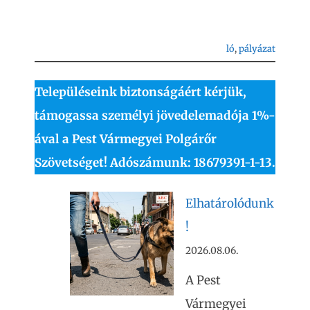
ló
, 
pályázat
Településeink biztonságáért kérjük,
támogassa személyi jövedelemadója 1%-
ával a Pest Vármegyei Polgárőr
Szövetséget! Adószámunk: 18679391-1-13.
Elhatárolódunk
!
2026.08.06.
A Pest
Vármegyei