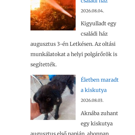
családi ház
2026.08.04.
Kigyulladt egy
családi ház
augusztus 3-én Letkésen. Az oltási
munkálatokat a helyi polgárőrök is
segítették.
Életben maradt
a kiskutya
2026.08.03.
Aknába zuhant
egy kiskutya
augusztus első napján, ahonnan