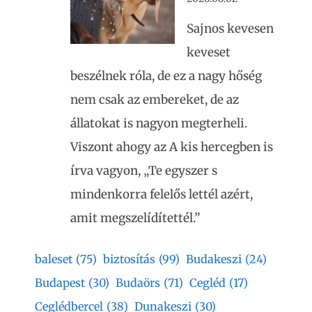
Sajnos kevesen
keveset
beszélnek róla, de ez a nagy hőség
nem csak az embereket, de az
állatokat is nagyon megterheli.
Viszont ahogy az A kis hercegben is
írva vagyon, „Te egyszer s
mindenkorra felelős lettél azért,
amit megszelídítettél.”
baleset
(75)
biztosítás
(99)
Budakeszi
(24)
Budapest
(30)
Budaörs
(71)
Cegléd
(17)
Ceglédbercel
(38)
Dunakeszi
(30)