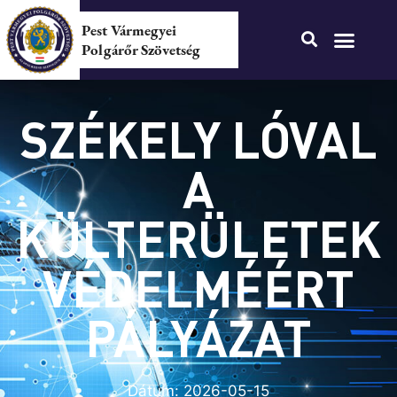
Pest Vármegyei
Polgárőr Szövetség
SZÉKELY LÓVAL
A
KÜLTERÜLETEK
VÉDELMÉÉRT
PÁLYÁZAT
Dátum:
2026-05-15