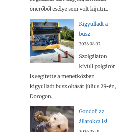
önerőből esélye sem volt kijutni.
Kigyulladt a
busz
2026.08.02.
Szolgálaton
kívüli polgárőr
is segítette a menetközben
kigyulladt busz oltását július 29-én,
Dorogon.
Gondolj az
állatokra is!
2026.08.01.