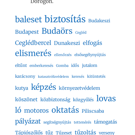
Dorogon.
biztosítás
baleset
Budakeszi
Budaörs
Budapest
Cegléd
Ceglédbercel
elfogás
Dunakeszi
elismerés
elsősegélynyújtás
ellenőrzés
eltűnt
jutalom
idős
emberkeresés
Gomba
karácsony
kitüntetés
keresés
katasztrófavédelem
képzés
kutya
környezetvédelem
lovas
köszönet
közbiztonság
közgyűlés
oktatás
ló
motoros
Piliscsaba
pályázat
támogatás
segítségnyújtás
tettenérés
tűzoltás
Tápiószőlős
tűz
Tűzeset
verseny