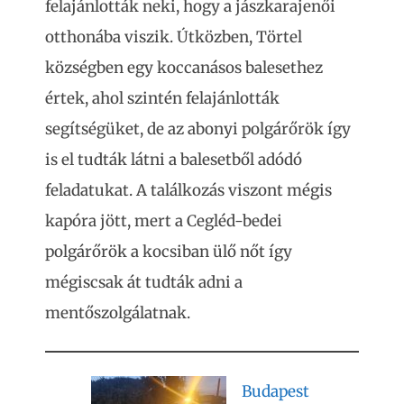
felajánlották neki, hogy a jászkarajenői
otthonába viszik. Útközben, Törtel
községben egy koccanásos balesethez
értek, ahol szintén felajánlották
segítségüket, de az abonyi polgárőrök így
is el tudták látni a balesetből adódó
feladatukat. A találkozás viszont mégis
kapóra jött, mert a Cegléd-bedei
polgárőrök a kocsiban ülő nőt így
mégiscsak át tudták adni a
mentőszolgálatnak.
Budapest