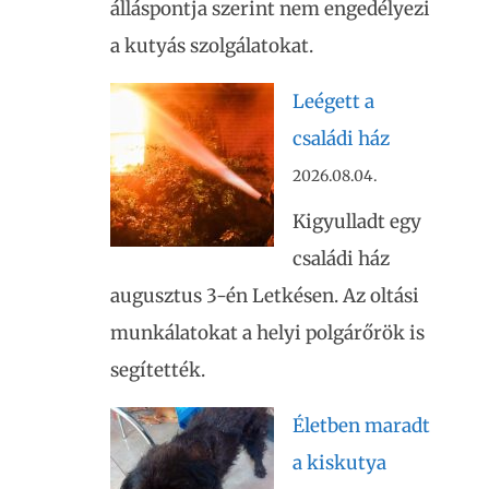
álláspontja szerint nem engedélyezi
a kutyás szolgálatokat.
Leégett a
családi ház
2026.08.04.
Kigyulladt egy
családi ház
augusztus 3-én Letkésen. Az oltási
munkálatokat a helyi polgárőrök is
segítették.
Életben maradt
a kiskutya