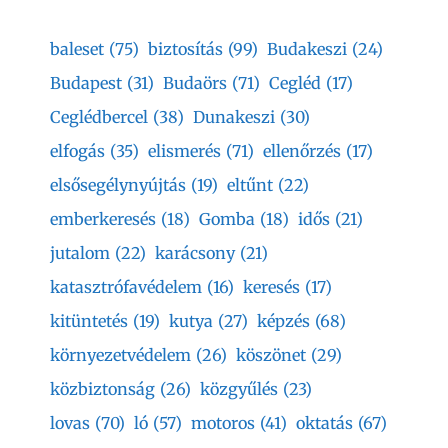
baleset
(75)
biztosítás
(99)
Budakeszi
(24)
Budapest
(31)
Budaörs
(71)
Cegléd
(17)
Ceglédbercel
(38)
Dunakeszi
(30)
elfogás
(35)
elismerés
(71)
ellenőrzés
(17)
elsősegélynyújtás
(19)
eltűnt
(22)
emberkeresés
(18)
Gomba
(18)
idős
(21)
jutalom
(22)
karácsony
(21)
katasztrófavédelem
(16)
keresés
(17)
kitüntetés
(19)
kutya
(27)
képzés
(68)
környezetvédelem
(26)
köszönet
(29)
közbiztonság
(26)
közgyűlés
(23)
lovas
(70)
ló
(57)
motoros
(41)
oktatás
(67)