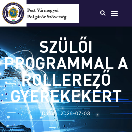
Pest Vármegyei
Polgárőr Szövetség
SZÜLŐI
PROGRAMMAL A
ROLLEREZŐ
GYEREKEKÉRT
Dátum:
2026-07-03