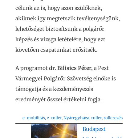
célunk az is, hogy azon szülőknek,
akiknek így megtetszik tevékenységünk,
lehetőséget biztosítsunk a polgárőr
képzés és vizsga letételére, hogy ezt
követően csapatunkat erősítsék.
A programot
dr. Bilisics Péter,
a Pest
Vármegyei Polgárőr Szövetség elnöke is
támogatja és a kezdeményezés
eredményét ősszel értékelni fogja.
e-mobilitás
, 
e-roller
, 
Nyáregyháza
, 
roller
, 
rollerezés
Budapest