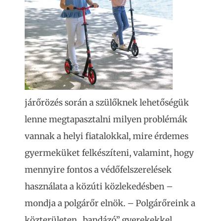
járőrözés során a szülőknek lehetőségük
lenne megtapasztalni milyen problémák
vannak a helyi fiatalokkal, mire érdemes
gyermeküket felkészíteni, valamint, hogy
mennyire fontos a védőfelszerelések
használata a közúti közlekedésben –
mondja a polgárőr elnök. – Polgárőreink a
közterületen „bandázó” gyerekekkel