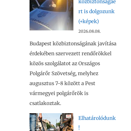
közbiztonságáé
rt is dolgozunk
(+képek)
2026.08.08.
Budapest közbiztonságának javítása
érdekében szervezett rendőrökkel
közös szolgálatot az Országos
Polgárőr Szövetség, melyhez
augusztus 7-8 között a Pest
vármegyei polgárőrök is
csatlakoztak.
Elhatárolódunk
!