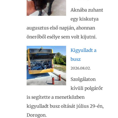
Aknába zuhant
egy kiskutya
augusztus első napján, ahonnan
önerőből esélye sem volt kijutni.
Kigyulladt a
busz
2026.08.02.
Szolgálaton
kívüli polgárőr
is segítette a menetközben
kigyulladt busz oltását július 29-én,
Dorogon.