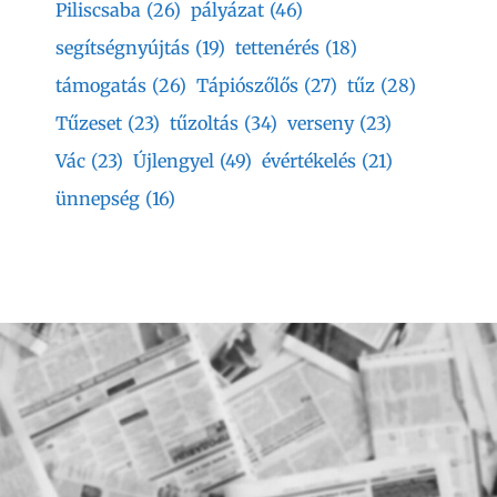
Piliscsaba
(26)
pályázat
(46)
segítségnyújtás
(19)
tettenérés
(18)
támogatás
(26)
Tápiószőlős
(27)
tűz
(28)
Tűzeset
(23)
tűzoltás
(34)
verseny
(23)
Vác
(23)
Újlengyel
(49)
évértékelés
(21)
ünnepség
(16)