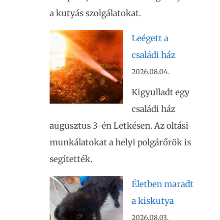
a kutyás szolgálatokat.
Leégett a
családi ház
2026.08.04.
Kigyulladt egy
családi ház
augusztus 3-én Letkésen. Az oltási
munkálatokat a helyi polgárőrök is
segítették.
Életben maradt
a kiskutya
2026.08.03.