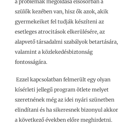
a problémák megoldása elsősorban a
szülők kezében van, hisz ők azok, akik
gyermekeiket fel tudják készíteni az
esetleges atrocitások elkerülésére, az
alapvető társadalmi szabályok betartására,
valamint a közlekedésbiztonság
fontosságára.
Ezzel kapcsolatban felmerült egy olyan
kísérleti jellegű program ötlete melyet
szeretnének még az idei nyári szünetben
elindítani és ha sikeresnek bizonyul akkor
a következő években előre meghirdetni.