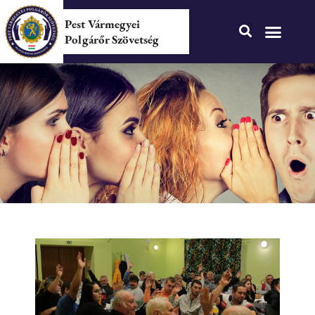
Pest Vármegyei
Polgárőr Szövetség