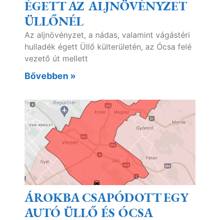
ÉGETT AZ ALJNÖVÉNYZET
ÜLLŐNÉL
Az aljnövényzet, a nádas, valamint vágástéri
hulladék égett Üllő külterületén, az Ócsa felé
vezető út mellett
Bővebben »
ÁROKBA CSAPÓDOTT EGY
AUTÓ ÜLLŐ ÉS ÓCSA