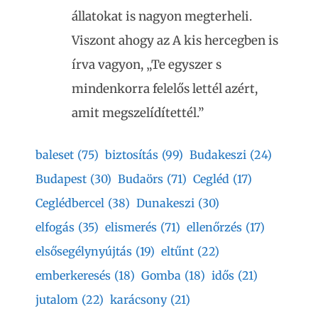
állatokat is nagyon megterheli.
Viszont ahogy az A kis hercegben is
írva vagyon, „Te egyszer s
mindenkorra felelős lettél azért,
amit megszelídítettél.”
baleset
(75)
biztosítás
(99)
Budakeszi
(24)
Budapest
(30)
Budaörs
(71)
Cegléd
(17)
Ceglédbercel
(38)
Dunakeszi
(30)
elfogás
(35)
elismerés
(71)
ellenőrzés
(17)
elsősegélynyújtás
(19)
eltűnt
(22)
emberkeresés
(18)
Gomba
(18)
idős
(21)
jutalom
(22)
karácsony
(21)