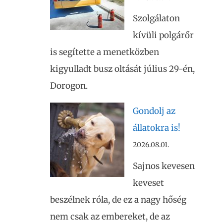
Szolgálaton
kívüli polgárőr
is segítette a menetközben
kigyulladt busz oltását július 29-én,
Dorogon.
Gondolj az
állatokra is!
2026.08.01.
Sajnos kevesen
keveset
beszélnek róla, de ez a nagy hőség
nem csak az embereket, de az