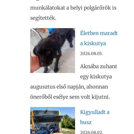
munkálatokat a helyi polgárőrök is
segítették.
Életben maradt
a kiskutya
2026.08.03.
Aknába zuhant
egy kiskutya
augusztus első napján, ahonnan
önerőből esélye sem volt kijutni.
Kigyulladt a
busz
2026.08.02.