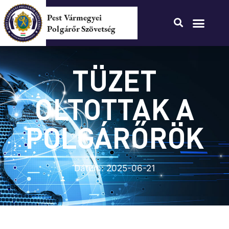
Pest Vármegyei
Polgárőr Szövetség
TÜZET
OLTOTTAK A
POLGÁRŐRÖK
Dátum:
2025-06-21