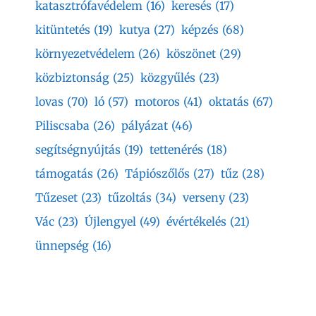
katasztrófavédelem
(16)
keresés
(17)
kitüntetés
(19)
kutya
(27)
képzés
(68)
környezetvédelem
(26)
köszönet
(29)
közbiztonság
(25)
közgyűlés
(23)
lovas
(70)
ló
(57)
motoros
(41)
oktatás
(67)
Piliscsaba
(26)
pályázat
(46)
segítségnyújtás
(19)
tettenérés
(18)
támogatás
(26)
Tápiószőlős
(27)
tűz
(28)
Tűzeset
(23)
tűzoltás
(34)
verseny
(23)
Vác
(23)
Újlengyel
(49)
évértékelés
(21)
ünnepség
(16)