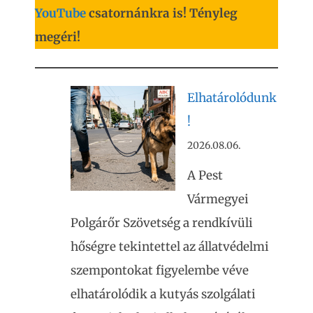
YouTube
csatornánkra is! Tényleg
megéri!
Elhatárolódunk
!
2026.08.06.
A Pest
Vármegyei
Polgárőr Szövetség a rendkívüli
hőségre tekintettel az állatvédelmi
szempontokat figyelembe véve
elhatárolódik a kutyás szolgálati