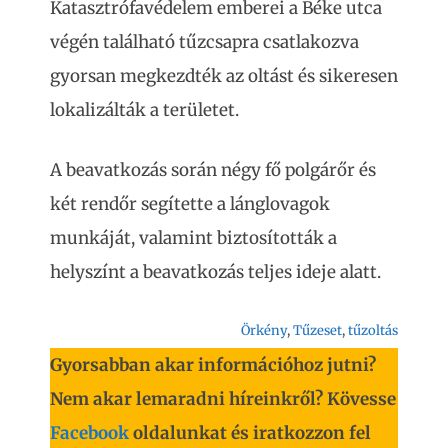
Katasztrófavédelem emberei a Béke utca
végén található tűzcsapra csatlakozva
gyorsan megkezdték az oltást és sikeresen
lokalizálták a területet.
A beavatkozás során négy fő polgárőr és
két rendőr segítette a lánglovagok
munkáját, valamint biztosították a
helyszínt a beavatkozás teljes ideje alatt.
Örkény
, 
Tűzeset
, 
tűzoltás
Gyorsabban akar információhoz jutni?
Nem akar lemaradni híreinkről? Kövesse
Facebook
oldalunkat és iratkozzon fel