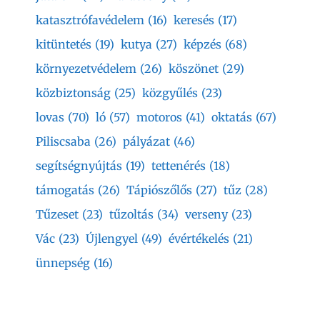
katasztrófavédelem
(16)
keresés
(17)
kitüntetés
(19)
kutya
(27)
képzés
(68)
környezetvédelem
(26)
köszönet
(29)
közbiztonság
(25)
közgyűlés
(23)
lovas
(70)
ló
(57)
motoros
(41)
oktatás
(67)
Piliscsaba
(26)
pályázat
(46)
segítségnyújtás
(19)
tettenérés
(18)
támogatás
(26)
Tápiószőlős
(27)
tűz
(28)
Tűzeset
(23)
tűzoltás
(34)
verseny
(23)
Vác
(23)
Újlengyel
(49)
évértékelés
(21)
ünnepség
(16)