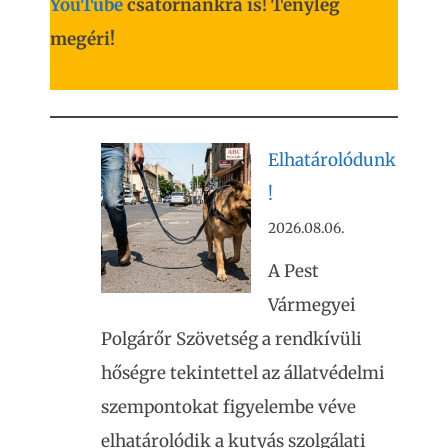
YouTube
csatornánkra is! Tényleg
megéri!
Elhatárolódunk
!
2026.08.06.
A Pest
Vármegyei
Polgárőr Szövetség a rendkívüli
hőségre tekintettel az állatvédelmi
szempontokat figyelembe véve
elhatárolódik a kutyás szolgálati