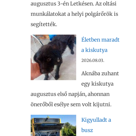
augusztus 3-én Letkésen. Az oltási
munkálatokat a helyi polgárőrök is
segítették.
Életben maradt
a kiskutya
2026.08.03.
Aknába zuhant
egy kiskutya
augusztus első napján, ahonnan
önerőből esélye sem volt kijutni.
Kigyulladt a
busz