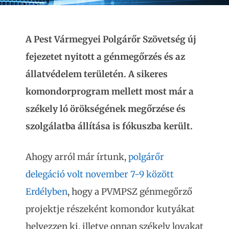
A Pest Vármegyei Polgárőr Szövetség új
fejezetet nyitott a génmegőrzés és az
állatvédelem területén. A sikeres
komondorprogram mellett most már a
székely ló örökségének megőrzése és
szolgálatba állítása is fókuszba került.
Ahogy arról már írtunk,
polgárőr
delegáció volt november 7-9 között
Erdélyben
, hogy a PVMPSZ génmegőrző
projektje részeként komondor kutyákat
helyezzen ki, illetve onnan székely lovakat