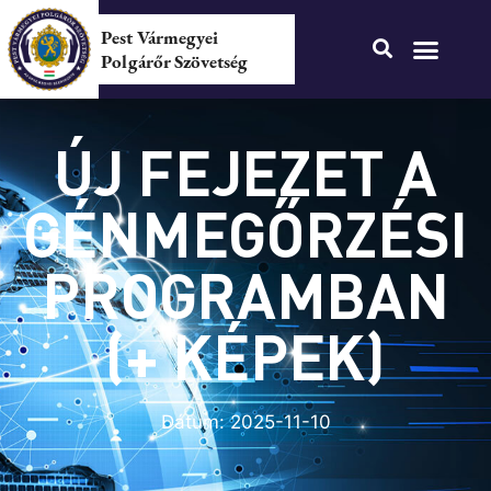
Pest Vármegyei
Polgárőr Szövetség
ÚJ FEJEZET A
GÉNMEGŐRZÉSI
PROGRAMBAN
(+ KÉPEK)
Dátum:
2025-11-10