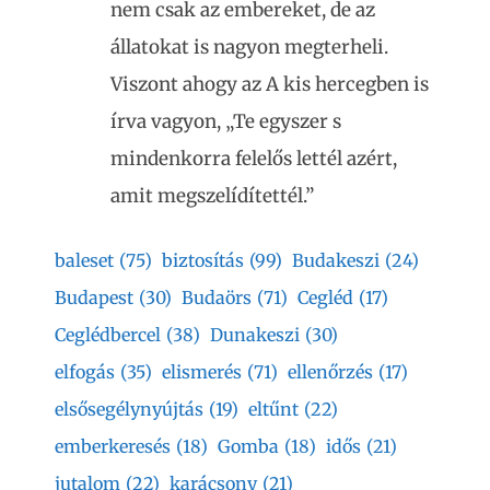
nem csak az embereket, de az
állatokat is nagyon megterheli.
Viszont ahogy az A kis hercegben is
írva vagyon, „Te egyszer s
mindenkorra felelős lettél azért,
amit megszelídítettél.”
baleset
(75)
biztosítás
(99)
Budakeszi
(24)
Budapest
(30)
Budaörs
(71)
Cegléd
(17)
Ceglédbercel
(38)
Dunakeszi
(30)
elfogás
(35)
elismerés
(71)
ellenőrzés
(17)
elsősegélynyújtás
(19)
eltűnt
(22)
emberkeresés
(18)
Gomba
(18)
idős
(21)
jutalom
(22)
karácsony
(21)