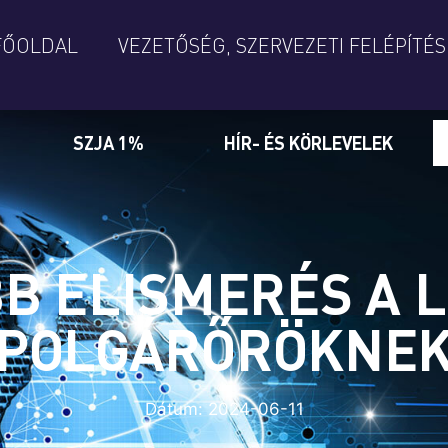
FŐOLDAL
VEZETŐSÉG, SZERVEZETI FELÉPÍTÉS
SZJA 1%
HÍR- ÉS KÖRLEVELEK
B ELISMERÉS A 
POLGÁRŐRÖKNE
Dátum:
2024-06-11