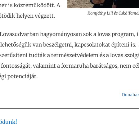
ner is közreműködött. A
Komjáthy Lili és Oskó Tamá
ötödik helyen végzett.
i Lovasudvarban hagyományosan sok a lovas program, 
ehetőségük van beszélgetni, kapcsolatokat építeni is. 
szerűsíteni tudták a természetvédelem és a lovas szolg
 fontosságát, valamint a formaruha barátságos, nem cé
gi potenciáját.
Dunahar
lódunk!