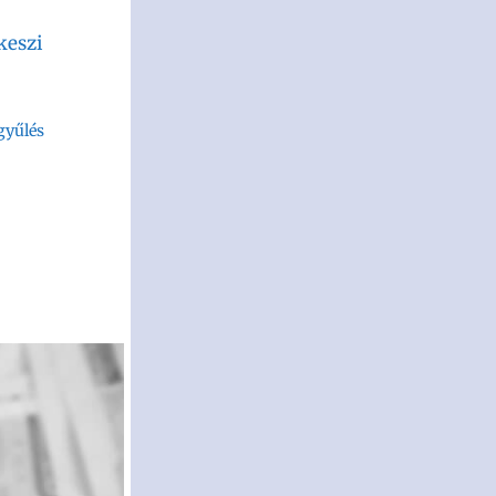
keszi
gyűlés