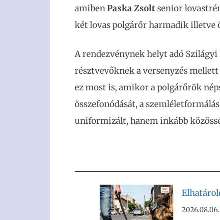
amiben
Paska Zsolt
senior lovastré
két lovas polgárőr harmadik illetve 
A rendezvénynek helyt adó Szilágy
résztvevőknek a versenyzés mellett l
ez most is, amikor a polgárőrök nép
összefonódását, a szemléletformálás
uniformizált, hanem inkább közössé
Elhatáro
2026.08.06.