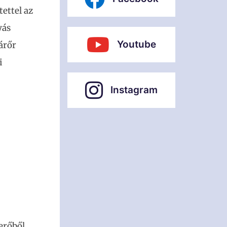
ettel az
yás
Youtube
árőr
i
Instagram
erőből