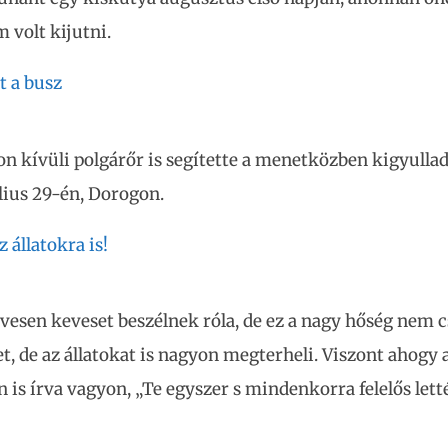
m volt kijutni.
t a busz
on kívüli polgárőr is segítette a menetközben kigyulla
úlius 29-én, Dorogon.
 állatokra is!
vesen keveset beszélnek róla, de ez a nagy hőség nem c
, de az állatokat is nagyon megterheli. Viszont ahogy a
 is írva vagyon, „Te egyszer s mindenkorra felelős letté