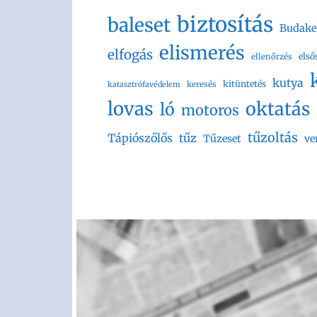
biztosítás
baleset
Budake
elismerés
elfogás
első
ellenőrzés
kutya
kitüntetés
keresés
katasztrófavédelem
lovas
oktatás
ló
motoros
tűzoltás
Tápiószőlős
tűz
Tűzeset
ve