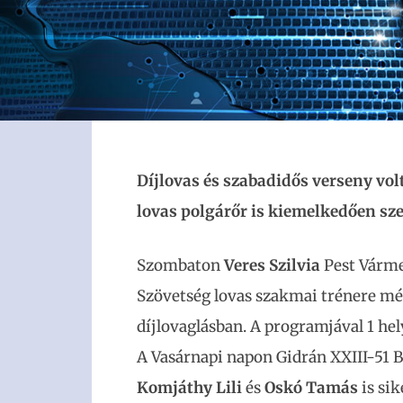
Díjlovas és szabadidős verseny vo
lovas polgárőr is kiemelkedően sze
Szombaton
Veres Szilvia
Pest Várme
Szövetség lovas szakmai trénere m
díjlovaglásban. A programjával 1 hely
A Vasárnapi napon Gidrán XXIII-51 
Komjáthy Lili
és
Oskó Tamás
is sik