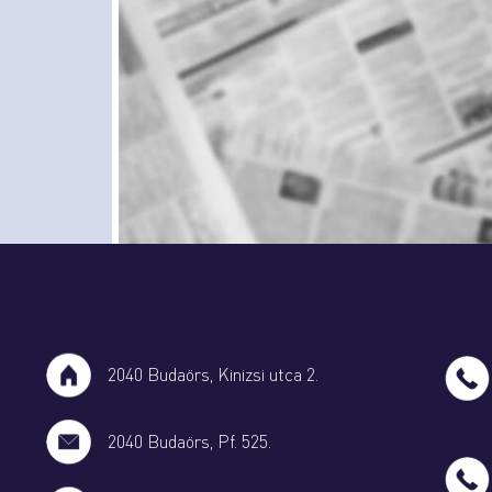
2040 Budaörs, Kinizsi utca 2.
2040 Budaörs, Pf. 525.