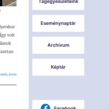
Tagegyesületeink
s
Eseménynaptár
ilyenkor
Így volt
álatok
Archívum
lzottan
Képtár
aszti
, 
lovas
Facebook