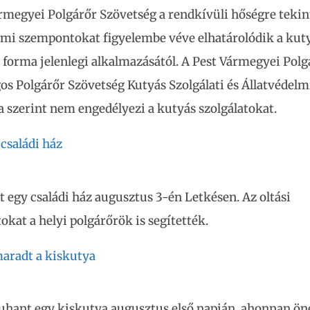
rmegyei Polgárőr Szövetség a rendkívüli hőségre tekint
lmi szempontokat figyelembe véve elhatárolódik a kut
i forma jelenlegi alkalmazásától. A Pest Vármegyei Polg
os Polgárőr Szövetség Kutyás Szolgálati és Állatvédelm
 szerint nem engedélyezi a kutyás szolgálatokat.
 családi ház
t egy családi ház augusztus 3-én Letkésen. Az oltási
kat a helyi polgárőrök is segítették.
aradt a kiskutya
uhant egy kiskutya augusztus első napján, ahonnan ön