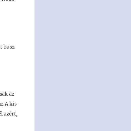
dt busz
sak az
z A kis
l azért,