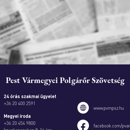
Pest Vármegyei Polgárőr Szövetség
24 órás szakmai ügyelet
+36 20 400 2591
www.pvmpsz.hu
Megyei iroda
+36 20 454 9800
facebook.com/pva
(munkanapokon 8-16 óra