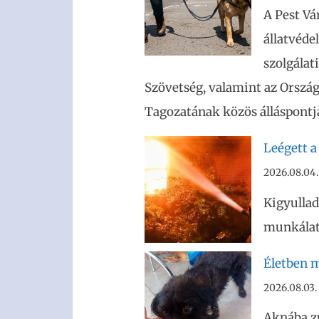
A Pest Vá
állatvéde
szolgálat
Szövetség, valamint az Ország
Tagozatának közös álláspontja
Leégett a
2026.08.04.
Kigyullad
munkálato
Életben m
2026.08.03.
Aknába z