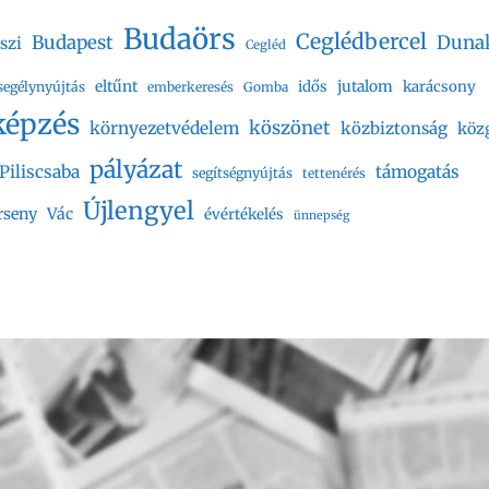
Budaörs
Ceglédbercel
Budapest
Duna
szi
Cegléd
eltűnt
jutalom
idős
karácsony
segélynyújtás
emberkeresés
Gomba
képzés
köszönet
környezetvédelem
közbiztonság
köz
pályázat
Piliscsaba
támogatás
segítségnyújtás
tettenérés
Újlengyel
rseny
Vác
évértékelés
ünnepség