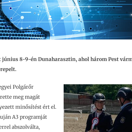
lt június 8-9-én Dunaharasztin, ahol három Pest vár
repelt.
gyei Polgárőr
érette meg magát
ezett minősítést ért el.
Buján A3 programját
errel abszolválta,