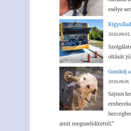
esélye se
Kigyullad
2026.08.02.
Szolgálat
oltását j
Gondolj az
2026.08.01.
Sajnos ke
embereket
hercegben
amit megszelídítettél.”