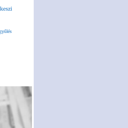
keszi
gyűlés