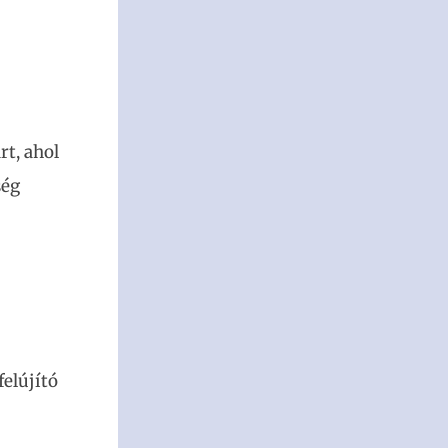
rt, ahol
ség
elújító