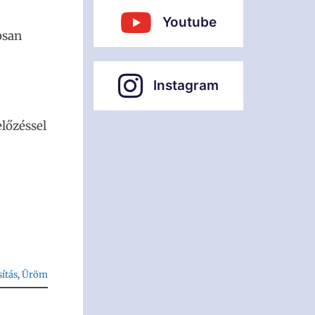
Youtube
osan
Instagram
előzéssel
sítás
, 
Üröm