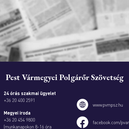
Pest Vármegyei Polgárőr Szövetség
24 órás szakmai ügyelet
+36 20 400 2591
www.pvmpsz.hu
Megyei iroda
+36 20 454 9800
facebook.com/pva
(munkanapokon 8-16 óra