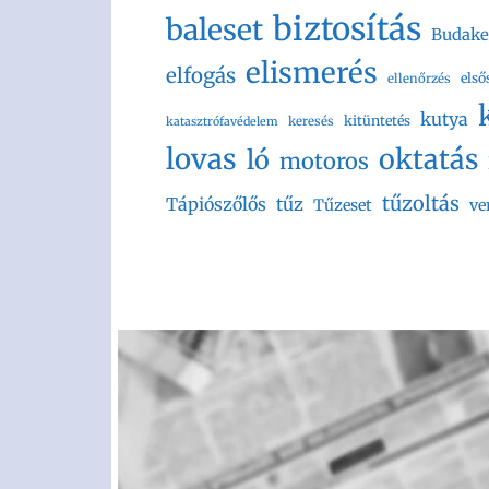
biztosítás
baleset
Budake
elismerés
elfogás
első
ellenőrzés
kutya
kitüntetés
keresés
katasztrófavédelem
lovas
oktatás
ló
motoros
tűzoltás
Tápiószőlős
tűz
Tűzeset
ve