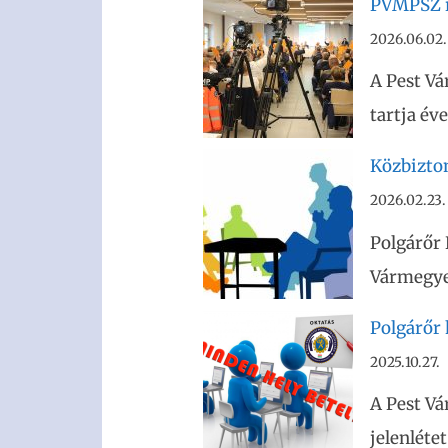
PVMPSZ r
2026.06.02.
A Pest V
tartja év
Közbizto
2026.02.23.
Polgárőr 
Vármegye
Polgárőr 
2025.10.27.
A Pest V
jelenléte