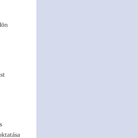
dön
st
s
 oktatása