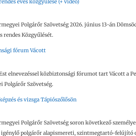
endes éves közgyűlése (+ videó)
ármegyei Polgárőr Szövetség 2026. június 13-án Dömsö
es rendes Közgyűlését.
nsági fórum Vácott
Est elnevezéssel közbiztonsági fórumot tart Vácott a Pe
i Polgárőr Szövetség.
képzés és vizsga Tápiószőlősön
ármegyei Polgárőr Szövetség soron következő személye
t igénylő polgárőr alapismereti, szintmegtartó-felújító