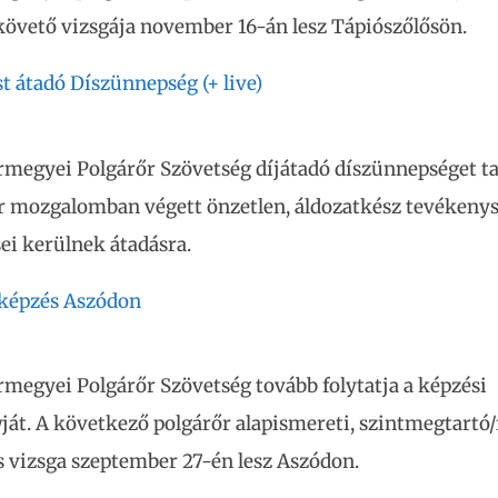
 követő vizsgája november 16-án lesz Tápiószőlősön.
t átadó Díszünnepség (+ live)
rmegyei Polgárőr Szövetség díjátadó díszünnepséget ta
r mozgalomban végett önzetlen, áldozatkész tevékeny
ei kerülnek átadásra.
 képzés Aszódon
rmegyei Polgárőr Szövetség tovább folytatja a képzési
át. A következő polgárőr alapismereti, szintmegtartó/f
s vizsga szeptember 27-én lesz Aszódon.