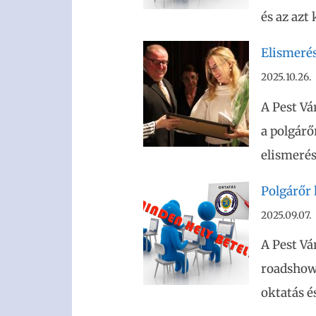
és az azt
Elismerés
2025.10.26.
A Pest Vá
a polgárő
elismerés
Polgárőr
2025.09.07.
A Pest Vá
roadshowj
oktatás é