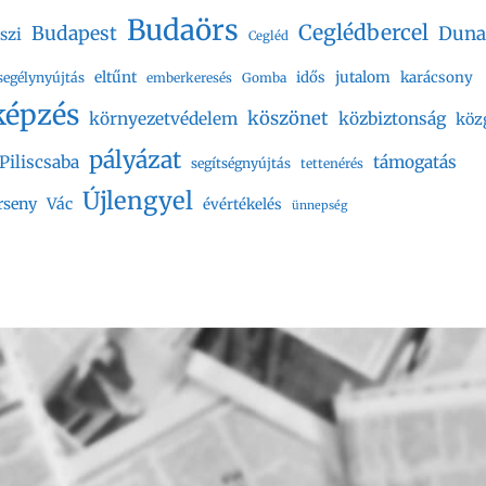
Budaörs
Ceglédbercel
Budapest
Duna
szi
Cegléd
eltűnt
jutalom
idős
karácsony
segélynyújtás
emberkeresés
Gomba
képzés
köszönet
környezetvédelem
közbiztonság
köz
pályázat
Piliscsaba
támogatás
segítségnyújtás
tettenérés
Újlengyel
rseny
Vác
évértékelés
ünnepség