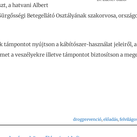
t, a hatvani Albert
ürgősségi Betegellátó Osztályának szakorvosa, ország
k támpontot nyújtson a kábítószer-használat jeleiről, a
elmet a veszélyekre illetve támpontot biztosítson a meg
drogprevenció
, 
előadás
, 
felvilágo