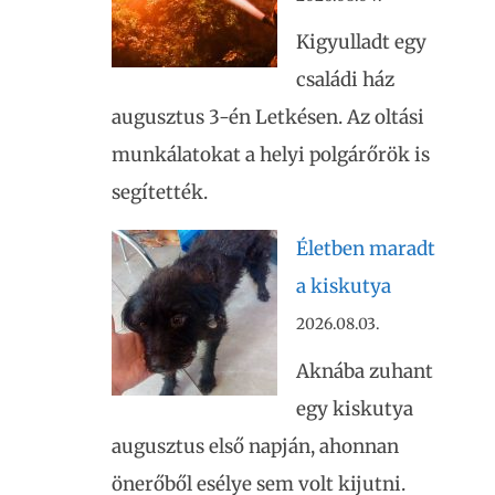
Kigyulladt egy
családi ház
augusztus 3-én Letkésen. Az oltási
munkálatokat a helyi polgárőrök is
segítették.
Életben maradt
a kiskutya
2026.08.03.
Aknába zuhant
egy kiskutya
augusztus első napján, ahonnan
önerőből esélye sem volt kijutni.