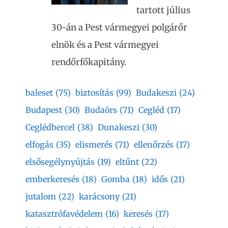
tartott július
30-án a Pest vármegyei polgárőr
elnök és a Pest vármegyei
rendőrfőkapitány.
baleset
(75)
biztosítás
(99)
Budakeszi
(24)
Budapest
(30)
Budaörs
(71)
Cegléd
(17)
Ceglédbercel
(38)
Dunakeszi
(30)
elfogás
(35)
elismerés
(71)
ellenőrzés
(17)
elsősegélynyújtás
(19)
eltűnt
(22)
emberkeresés
(18)
Gomba
(18)
idős
(21)
jutalom
(22)
karácsony
(21)
katasztrófavédelem
(16)
keresés
(17)