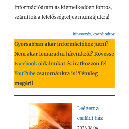
információáramlás kiemelkedően fontos,
számítok a felelősségteljes munkájukra!
kinevezés
, 
koordinátor
Gyorsabban akar információhoz jutni?
Nem akar lemaradni híreinkről? Kövesse
Facebook
oldalunkat és iratkozzon fel
YouTube
csatornánkra is! Tényleg
megéri!
Leégett a
családi ház
2026.08.04.