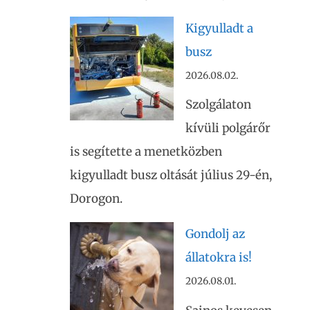
Kigyulladt a
busz
2026.08.02.
Szolgálaton
kívüli polgárőr
is segítette a menetközben
kigyulladt busz oltását július 29-én,
Dorogon.
Gondolj az
állatokra is!
2026.08.01.