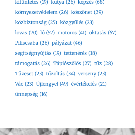
kitüntetés
(19)
kutya
(26)
képzés
(68)
környezetvédelem
(26)
köszönet
(29)
közbiztonság
(25)
közgyűlés
(23)
lovas
(70)
ló
(57)
motoros
(41)
oktatás
(67)
Piliscsaba
(26)
pályázat
(46)
segítségnyújtás
(19)
tettenérés
(18)
támogatás
(26)
Tápiószőlős
(27)
tűz
(28)
Tűzeset
(23)
tűzoltás
(34)
verseny
(23)
Vác
(23)
Újlengyel
(49)
évértékelés
(21)
ünnepség
(16)