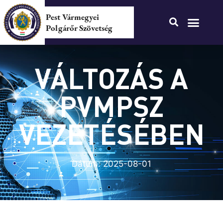
Pest Vármegyei
Polgárőr Szövetség
VÁLTOZÁS A
PVMPSZ
VEZETÉSÉBEN
Dátum:
2025-08-01