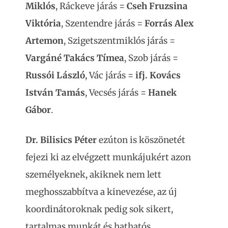
Miklós
, Ráckeve járás =
Cseh Fruzsina
Viktória
, Szentendre járás =
Forrás Alex
Artemon
, Szigetszentmiklós járás =
Vargáné Takács Tímea
, Szob járás =
Russói László
, Vác járás =
ifj. Kovács
István Tamás
, Vecsés járás =
Hanek
Gábor
.
Dr. Bilisics Péter
ezúton is köszönetét
fejezi ki az elvégzett munkájukért azon
személyeknek, akiknek nem lett
meghosszabbítva a kinevezése, az új
koordinátoroknak pedig sok sikert,
tartalmas munkát és hathatós