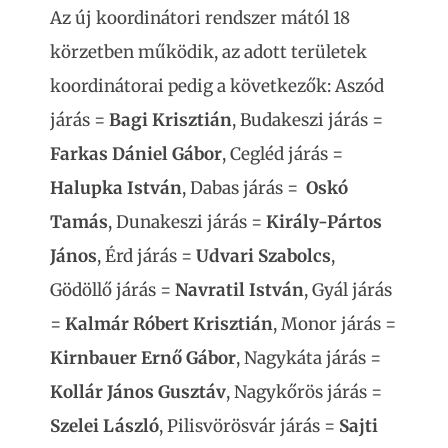
Az új koordinátori rendszer mától 18
körzetben működik, az adott területek
koordinátorai pedig a következők: Aszód
járás =
Bagi Krisztián
, Budakeszi járás =
Farkas Dániel Gábor
, Cegléd járás =
Halupka István
, Dabas járás =
Oskó
Tamás
, Dunakeszi járás =
Király-Pártos
János
, Érd járás =
Udvari Szabolcs
,
Gödöllő járás =
Navratil István
, Gyál járás
=
Kalmár Róbert Krisztián
, Monor járás =
Kirnbauer Ernő Gábor
, Nagykáta járás =
Kollár János Gusztáv
, Nagykőrös járás =
Szelei László
, Pilisvörösvár járás =
Sajti