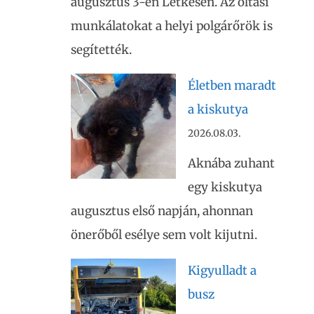
augusztus 3-én Letkésen. Az oltási
munkálatokat a helyi polgárőrök is
segítették.
Életben maradt
a kiskutya
2026.08.03.
Aknába zuhant
egy kiskutya
augusztus első napján, ahonnan
önerőből esélye sem volt kijutni.
Kigyulladt a
busz