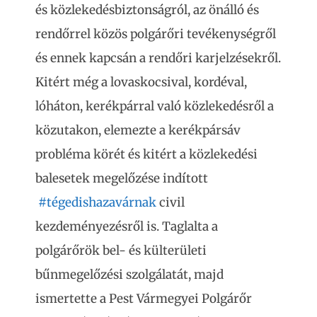
és közlekedésbiztonságról, az önálló és
rendőrrel közös polgárőri tevékenységről
és ennek kapcsán a rendőri karjelzésekről.
Kitért még a lovaskocsival, kordéval,
lóháton, kerékpárral való közlekedésről a
közutakon, elemezte a kerékpársáv
probléma körét és kitért a közlekedési
balesetek megelőzése indított
#tégedishazavárnak
civil
kezdeményezésről is. Taglalta a
polgárőrök bel- és külterületi
bűnmegelőzési szolgálatát, majd
ismertette a Pest Vármegyei Polgárőr