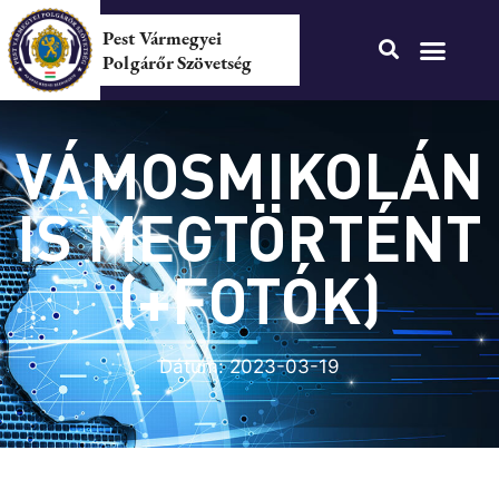
Pest Vármegyei
Polgárőr Szövetség
VÁMOSMIKOLÁN
IS MEGTÖRTÉNT
(+FOTÓK)
Dátum:
2023-03-19