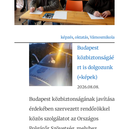
képzés
, 
oktatás
, 
Vámosmikola
Budapest
közbiztonságáé
rt is dolgozunk
(+képek)
2026.08.08.
Budapest közbiztonságának javítása
érdekében szervezett rendőrökkel
közös szolgálatot az Országos
Polgárőr Szövetség, melyhez