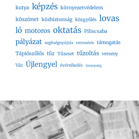
képzés
kutya
környezetvédelem
lovas
köszönet
közbiztonság
közgyűlés
oktatás
ló
motoros
Piliscsaba
pályázat
támogatás
segítségnyújtás
tettenérés
tűzoltás
Tápiószőlős
tűz
Tűzeset
verseny
Újlengyel
Vác
évértékelés
ünnepség