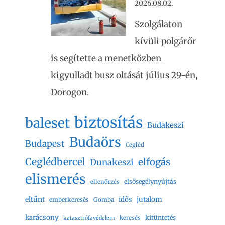
2026.08.02.
Szolgálaton
kívüli polgárőr
is segítette a menetközben
kigyulladt busz oltását július 29-én,
Dorogon.
biztosítás
baleset
Budakeszi
Budaörs
Budapest
Cegléd
Ceglédbercel
elfogás
Dunakeszi
elismerés
elsősegélynyújtás
ellenőrzés
eltűnt
jutalom
idős
emberkeresés
Gomba
karácsony
kitüntetés
keresés
katasztrófavédelem