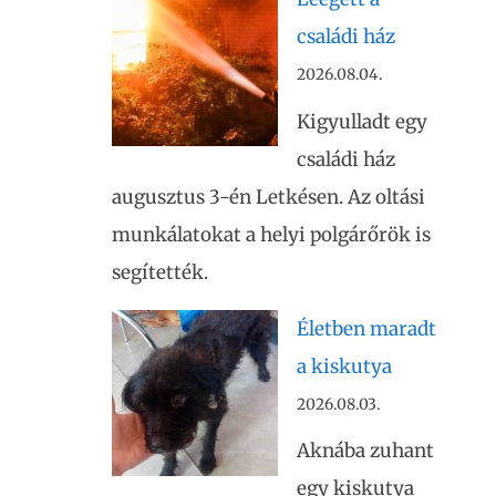
családi ház
2026.08.04.
Kigyulladt egy
családi ház
augusztus 3-én Letkésen. Az oltási
munkálatokat a helyi polgárőrök is
segítették.
Életben maradt
a kiskutya
2026.08.03.
Aknába zuhant
egy kiskutya