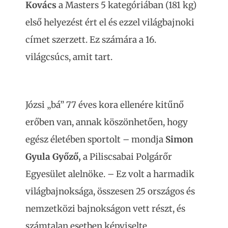
Kovács
a Masters 5 kategóriában (181 kg)
első helyezést ért el és ezzel világbajnoki
címet szerzett. Ez számára a 16.
világcsúcs, amit tart.
Józsi „bá” 77 éves kora ellenére kitűnő
erőben van, annak köszönhetően, hogy
egész életében sportolt – mondja
Simon
Gyula Győző,
a Piliscsabai Polgárőr
Egyesület alelnöke. – Ez volt a harmadik
világbajnoksága, összesen 25 országos és
nemzetközi bajnokságon vett részt, és
számtalan esetben képviselte