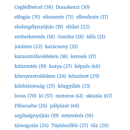
Ceglédbercel
(38)
Dunakeszi
(30)
elfogás
(35)
elismerés
(71)
ellenőrzés
(17)
elsősegélynyújtás
(19)
eltűnt
(22)
emberkeresés
(18)
Gomba
(18)
idős
(21)
jutalom
(22)
karácsony
(21)
katasztrófavédelem
(16)
keresés
(17)
kitüntetés
(19)
kutya
(27)
képzés
(68)
környezetvédelem
(26)
köszönet
(29)
közbiztonság
(25)
közgyűlés
(23)
lovas
(70)
ló
(57)
motoros
(41)
oktatás
(67)
Piliscsaba
(26)
pályázat
(46)
segítségnyújtás
(19)
tettenérés
(18)
támogatás
(26)
Tápiószőlős
(27)
tűz
(28)