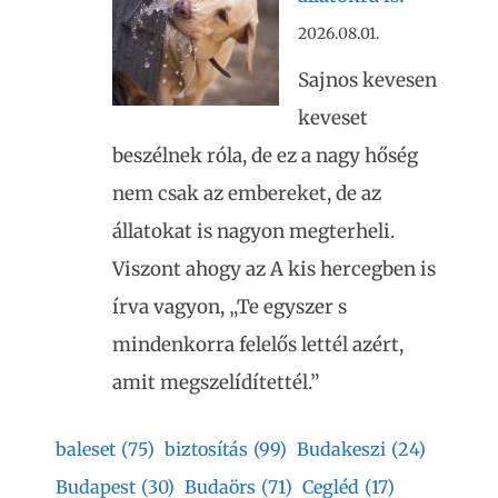
2026.08.01.
Sajnos kevesen
keveset
beszélnek róla, de ez a nagy hőség
nem csak az embereket, de az
állatokat is nagyon megterheli.
Viszont ahogy az A kis hercegben is
írva vagyon, „Te egyszer s
mindenkorra felelős lettél azért,
amit megszelídítettél.”
baleset
(75)
biztosítás
(99)
Budakeszi
(24)
Budapest
(30)
Budaörs
(71)
Cegléd
(17)