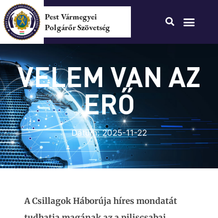
Pest Vármegyei
Polgárőr Szövetség
VELEM VAN AZ
ERŐ
Dátum:
2025-11-22
A Csillagok Háborúja híres mondatát
tudhatja magának az a piliscsabai