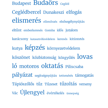
Budaörs
Budapest
Cegléd
Ceglédbercel
elfogás
Dunakeszi
elismerés
elsősegélynyújtás
ellenőrzés
eltűnt
jutalom
idős
emberkeresés
Gomba
karácsony
kitüntetés
keresés
katasztrófavédelem
képzés
kutya
környezetvédelem
lovas
köszönet
közbiztonság
közgyűlés
oktatás
ló
motoros
Piliscsaba
pályázat
támogatás
segítségnyújtás
tettenérés
tűzoltás
Tápiószőlős
tűz
Tűzeset
verseny
Újlengyel
Vác
évértékelés
ünnepség