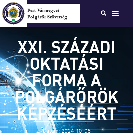
Pest Vármegyei
Polgárőr Szövetség
XXI. SZÁZADI
OKTATÁSI
FORMA A
POLGÁRŐRÖK
KÉPZÉSÉÉRT
Dátum:
2024-10-05