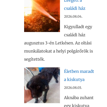
Leégett a
családi ház
2026.08.04.
Kigyulladt egy
családi ház
augusztus 3-én Letkésen. Az oltási
munkálatokat a helyi polgárőrök is
segítették.
Életben maradt
a kiskutya
2026.08.03.
Aknába zuhant
egy kiskutya