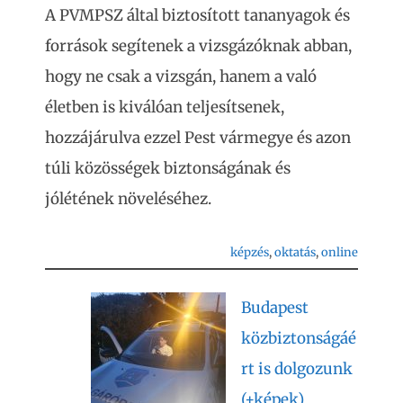
A PVMPSZ által biztosított tananyagok és
források segítenek a vizsgázóknak abban,
hogy ne csak a vizsgán, hanem a való
életben is kiválóan teljesítsenek,
hozzájárulva ezzel Pest vármegye és azon
túli közösségek biztonságának és
jólétének növeléséhez.
képzés
, 
oktatás
, 
online
Budapest
közbiztonságáé
rt is dolgozunk
(+képek)