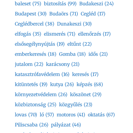
baleset
(75)
biztosítás
(99)
Budakeszi
(24)
Budapest
(30)
Budaörs
(71)
Cegléd
(17)
Ceglédbercel
(38)
Dunakeszi
(30)
elfogás
(35)
elismerés
(71)
ellenőrzés
(17)
elsősegélynyújtás
(19)
eltűnt
(22)
emberkeresés
(18)
Gomba
(18)
idős
(21)
jutalom
(22)
karácsony
(21)
katasztrófavédelem
(16)
keresés
(17)
kitüntetés
(19)
kutya
(26)
képzés
(68)
környezetvédelem
(26)
köszönet
(29)
közbiztonság
(25)
közgyűlés
(23)
lovas
(70)
ló
(57)
motoros
(41)
oktatás
(67)
Piliscsaba
(26)
pályázat
(46)