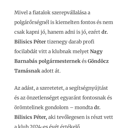
Mivel a fiatalok szerepvállalása a
polgárőrségnél is kiemelten fontos és nem
csak kapni jó, hanem adni is jó, ezért
dr.
Bilisics Péter
tizenegy darab profi
focilabdát vitt a klubnak melyet
Nagy
Barnabás polgármesternek
és
Göndöcz
Tamásnak
adott át.
Az adást, a szeretetet, a segítségnyújtást
és az önzetlenséget egyaránt fontosnak és
örömtelinek gondolom – mondta
dr.
Bilisics Péter,
aki tevőlegesen is részt vett
a klub 2024-es évét értékelő