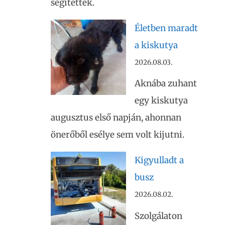
segítették.
Életben maradt
a kiskutya
2026.08.03.
Aknába zuhant
egy kiskutya
augusztus első napján, ahonnan
önerőből esélye sem volt kijutni.
Kigyulladt a
busz
2026.08.02.
Szolgálaton