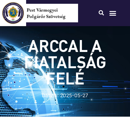
Pest Vármegyei
Polgárőr Szövetség
ARCCAL A
FIATALSÁG
FELÉ
Dátum:
2025-05-27