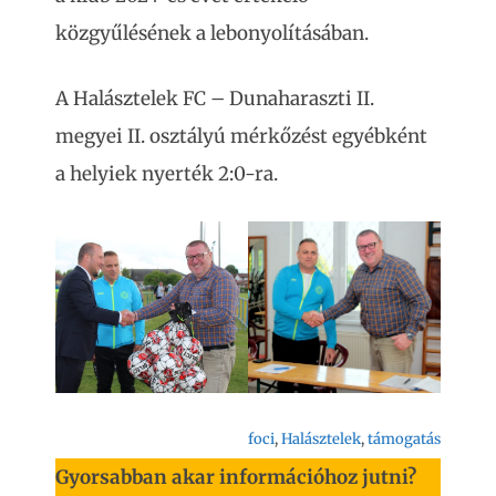
közgyűlésének a lebonyolításában.
A Halásztelek FC – Dunaharaszti II.
megyei II. osztályú mérkőzést egyébként
a helyiek nyerték 2:0-ra.
foci
, 
Halásztelek
, 
támogatás
Gyorsabban akar információhoz jutni?