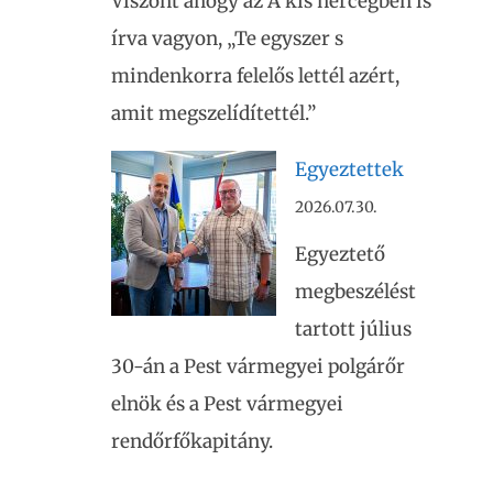
Viszont ahogy az A kis hercegben is
írva vagyon, „Te egyszer s
mindenkorra felelős lettél azért,
amit megszelídítettél.”
Egyeztettek
2026.07.30.
Egyeztető
megbeszélést
tartott július
30-án a Pest vármegyei polgárőr
elnök és a Pest vármegyei
rendőrfőkapitány.