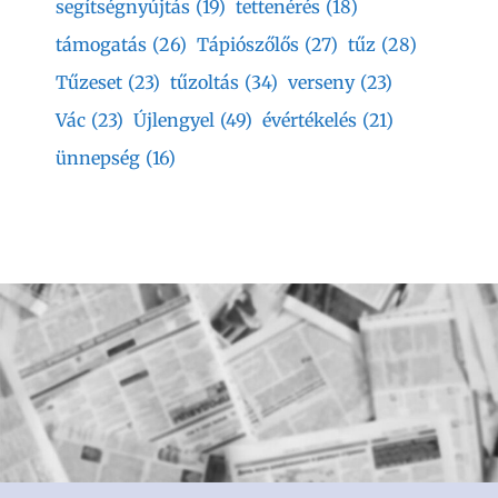
segítségnyújtás
(19)
tettenérés
(18)
támogatás
(26)
Tápiószőlős
(27)
tűz
(28)
Tűzeset
(23)
tűzoltás
(34)
verseny
(23)
Vác
(23)
Újlengyel
(49)
évértékelés
(21)
ünnepség
(16)