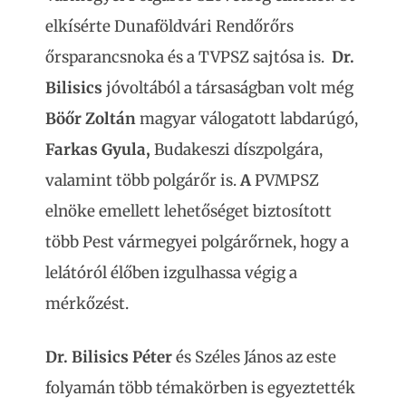
elkísérte Dunaföldvári Rendőrőrs
őrsparancsnoka és a TVPSZ sajtósa is.
Dr.
Bilisics
jóvoltából a társaságban volt még
Böőr Zoltán
magyar válogatott labdarúgó,
Farkas Gyula,
Budakeszi díszpolgára,
valamint több polgárőr is.
A
PVMPSZ
elnöke emellett lehetőséget biztosított
több Pest vármegyei polgárőrnek, hogy a
lelátóról élőben izgulhassa végig a
mérkőzést.
Dr. Bilisics Péter
és Széles János az este
folyamán több témakörben is egyeztették