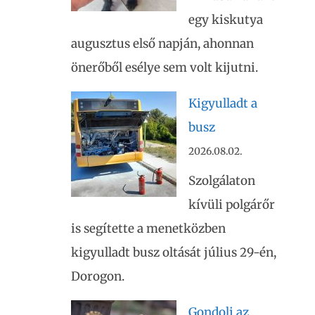
egy kiskutya
augusztus első napján, ahonnan
önerőből esélye sem volt kijutni.
Kigyulladt a
busz
2026.08.02.
Szolgálaton
kívüli polgárőr
is segítette a menetközben
kigyulladt busz oltását július 29-én,
Dorogon.
Gondolj az