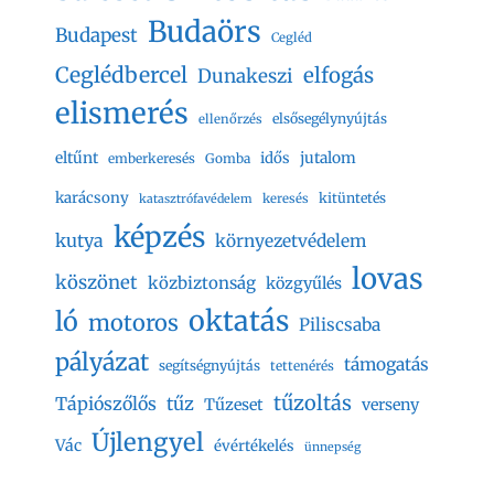
Budaörs
Budapest
Cegléd
Ceglédbercel
elfogás
Dunakeszi
elismerés
elsősegélynyújtás
ellenőrzés
eltűnt
jutalom
idős
emberkeresés
Gomba
karácsony
kitüntetés
keresés
katasztrófavédelem
képzés
kutya
környezetvédelem
lovas
köszönet
közbiztonság
közgyűlés
oktatás
ló
motoros
Piliscsaba
pályázat
támogatás
segítségnyújtás
tettenérés
tűzoltás
Tápiószőlős
tűz
Tűzeset
verseny
Újlengyel
Vác
évértékelés
ünnepség