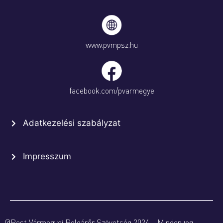
www.pvmpsz.hu
facebook.com/pvarmegye
Adatkezelési szabályzat
Impresszum
@Pest Vármegyei Polgárőr Szövetség 2024 – Minden jog