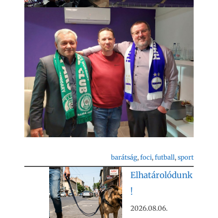
barátság
, 
foci
, 
futball
, 
sport
Elhatárolódunk
!
2026.08.06.