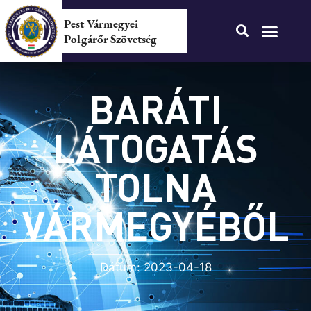
Pest Vármegyei
Polgárőr Szövetség
BARÁTI
LÁTOGATÁS
TOLNA
VÁRMEGYÉBŐL
Dátum:
2023-04-18