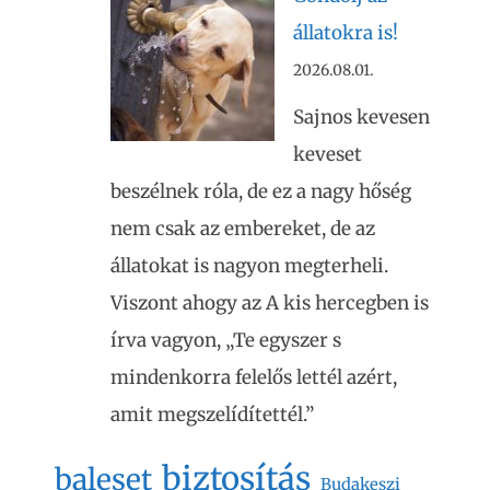
állatokra is!
2026.08.01.
Sajnos kevesen
keveset
beszélnek róla, de ez a nagy hőség
nem csak az embereket, de az
állatokat is nagyon megterheli.
Viszont ahogy az A kis hercegben is
írva vagyon, „Te egyszer s
mindenkorra felelős lettél azért,
amit megszelídítettél.”
biztosítás
baleset
Budakeszi