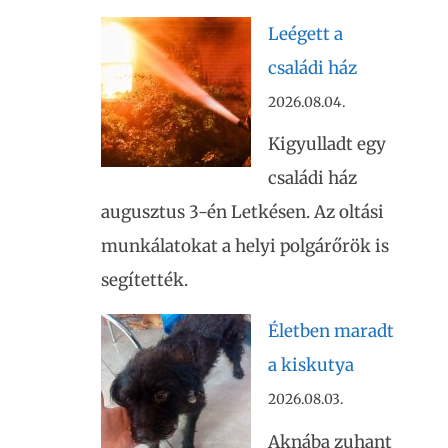
Leégett a
családi ház
2026.08.04.
Kigyulladt egy
családi ház
augusztus 3-én Letkésen. Az oltási
munkálatokat a helyi polgárőrök is
segítették.
Életben maradt
a kiskutya
2026.08.03.
Aknába zuhant