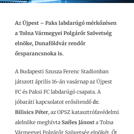
A
z
Újpest – Paks labdarúgó mérkőzésen
a Tolna Vármegyei Polgárőr Szövetség
elnöke, Dunaföldvár rendőr
őrsparancsnoka is.
A Budapesti Szusza Ferenc Stadionban
játszott április 16-án vasárnap az Újpest
FC és Paksi FC labdarúgó csapata. A
jóbaráti kapcsolatot erősítendő
dr.
Bilisics Péter
, az OPSZ katasztrófavédelmi
alelnöke meghívta
Széles Jánost
a Tolna
Vármegyei Polgárőr Szövetség elnökét. Őt