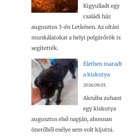
Kigyulladt egy
családi ház
augusztus 3-én Letkésen. Az oltási
munkálatokat a helyi polgárőrök is
segítették.
Életben maradt
a kiskutya
2026.08.03.
Aknába zuhant
egy kiskutya
augusztus első napján, ahonnan
önerőből esélye sem volt kijutni.