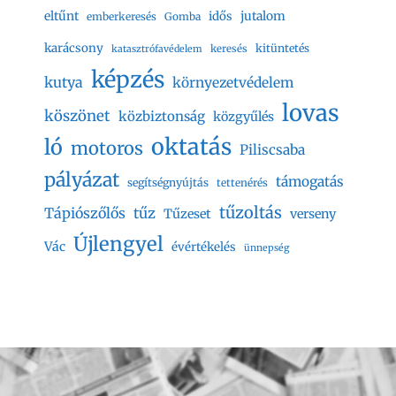
eltűnt
jutalom
idős
emberkeresés
Gomba
karácsony
kitüntetés
keresés
katasztrófavédelem
képzés
kutya
környezetvédelem
lovas
köszönet
közbiztonság
közgyűlés
oktatás
ló
motoros
Piliscsaba
pályázat
támogatás
segítségnyújtás
tettenérés
tűzoltás
Tápiószőlős
tűz
Tűzeset
verseny
Újlengyel
Vác
évértékelés
ünnepség