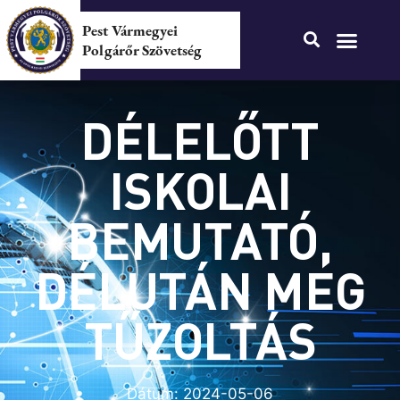
Pest Vármegyei
Polgárőr Szövetség
DÉLELŐTT
ISKOLAI
BEMUTATÓ,
DÉLUTÁN MEG
TŰZOLTÁS
Dátum:
2024-05-06