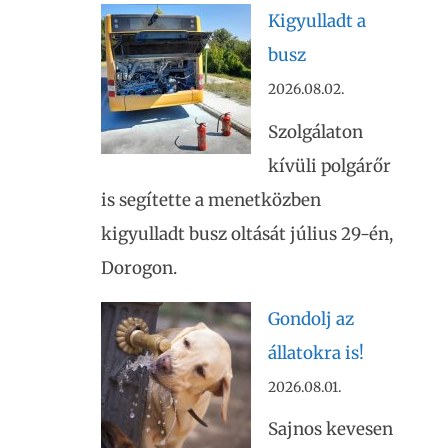
Kigyulladt a
busz
2026.08.02.
Szolgálaton
kívüli polgárőr
is segítette a menetközben
kigyulladt busz oltását július 29-én,
Dorogon.
Gondolj az
állatokra is!
2026.08.01.
Sajnos kevesen