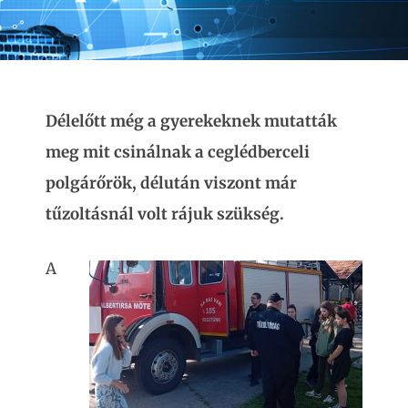
Délelőtt még a gyerekeknek mutatták
meg mit csinálnak a ceglédberceli
polgárőrök, délután viszont már
tűzoltásnál volt rájuk szükség.
A