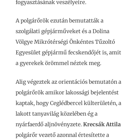
fogyasztásának veszélyeire.
A polgárőrök ezután bemutatták a
szolgálati gépjárműveket és a Dolina
Völgye Mikrótérségi Önkéntes Tűzoltó
Egyesület gépjármű fecskendőjét is, amit
a gyerekek örömmel néztek meg.
Alig végeztek az orientációs bemutatón a
polgárőrök amikor lakossági bejelentést
kaptak, hogy Ceglédbercel külterületén, a
lakott tanyavilág közelében ég a
nyárfaerdő aljnövényzete.
Krecsák Attila
polgárőr vezető azonnal értesítette a