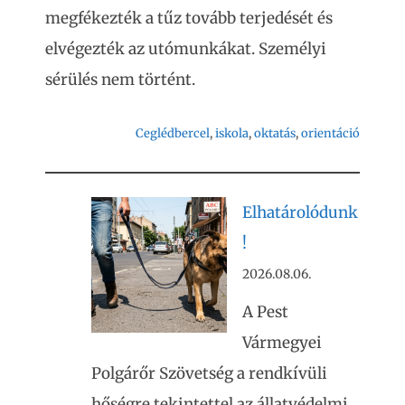
megfékezték a tűz tovább terjedését és
elvégezték az utómunkákat. Személyi
sérülés nem történt.
Ceglédbercel
, 
iskola
, 
oktatás
, 
orientáció
Elhatárolódunk
!
2026.08.06.
A Pest
Vármegyei
Polgárőr Szövetség a rendkívüli
hőségre tekintettel az állatvédelmi