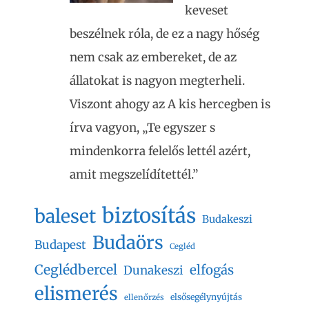
keveset
beszélnek róla, de ez a nagy hőség
nem csak az embereket, de az
állatokat is nagyon megterheli.
Viszont ahogy az A kis hercegben is
írva vagyon, „Te egyszer s
mindenkorra felelős lettél azért,
amit megszelídítettél.”
biztosítás
baleset
Budakeszi
Budaörs
Budapest
Cegléd
Ceglédbercel
elfogás
Dunakeszi
elismerés
elsősegélynyújtás
ellenőrzés