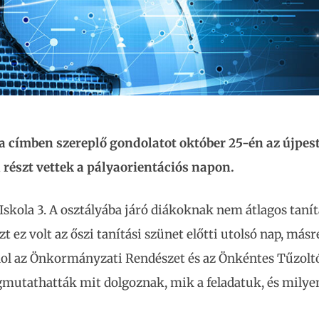
a címben szereplő gondolatot október 25-én az újpest
 részt vettek a pályaorientációs napon.
 Iskola 3. A osztályába járó diákoknak nem átlagos tanít
 ez volt az őszi tanítási szünet előtti utolsó nap, másr
ahol az Önkormányzati Rendészet és az Önkéntes Tűzolt
gmutathatták mit dolgoznak, mik a feladatuk, és milye