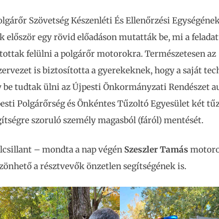
lgárőr Szövetség Készenléti És Ellenőrzési Egységéne
k először egy rövid előadáson mutatták be, mi a felada
tottak felülni a polgárőr motorokra. Természetesen az
ervezet is biztosította a gyerekeknek, hogy a saját tec
gy be tudtak ülni az Újpesti Önkormányzati Rendészet a
sti Polgárőrség és Önkéntes Tűzoltó Egyesület két tű
gítségre szoruló személy magasból (fáról) mentését.
lcsillant – mondta a nap végén
Szeszler Tamás
motor
szönhető a résztvevők önzetlen segítségének is.