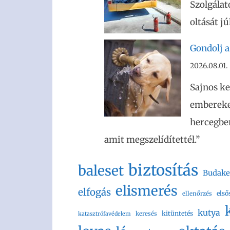
Szolgálat
oltását j
Gondolj az
2026.08.01.
Sajnos ke
embereket
hercegben
amit megszelídítettél.”
biztosítás
baleset
Budake
elismerés
elfogás
első
ellenőrzés
kutya
kitüntetés
keresés
katasztrófavédelem