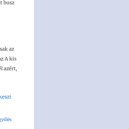
dt busz
sak az
z A kis
l azért,
keszi
gyűlés