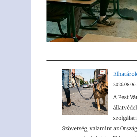
Elhatáro
2026.08.06.
A Pest Vá
állatvéde
szolgálat
Szövetség, valamint az Ország