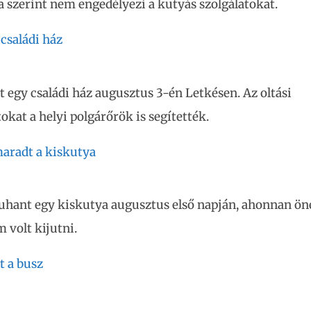
 szerint nem engedélyezi a kutyás szolgálatokat.
 családi ház
t egy családi ház augusztus 3-én Letkésen. Az oltási
kat a helyi polgárőrök is segítették.
aradt a kiskutya
uhant egy kiskutya augusztus első napján, ahonnan ön
m volt kijutni.
t a busz