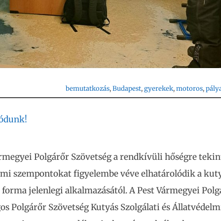
bemutatkozás
, 
Budapest
, 
gyerekek
, 
motoros
, 
pály
lódunk!
rmegyei Polgárőr Szövetség a rendkívüli hőségre tekint
lmi szempontokat figyelembe véve elhatárolódik a kut
i forma jelenlegi alkalmazásától. A Pest Vármegyei Polg
os Polgárőr Szövetség Kutyás Szolgálati és Állatvédelm