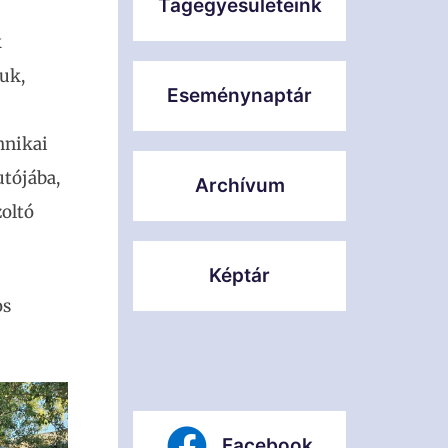
Tagegyesületeink
k
tuk,
Eseménynaptár
hnikai
utójába,
Archívum
zoltó
Képtár
os
Facebook