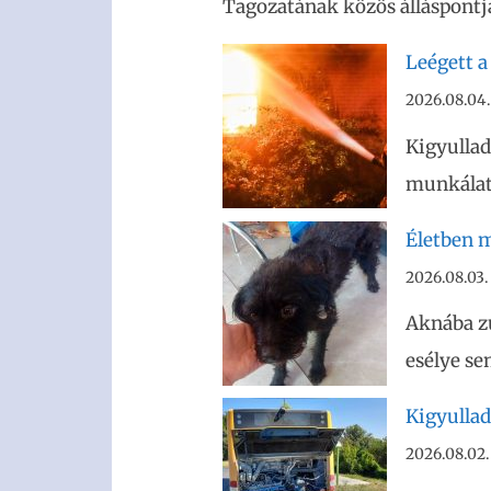
Tagozatának közös álláspontja
Leégett a
2026.08.04.
Kigyullad
munkálato
Életben m
2026.08.03.
Aknába z
esélye se
Kigyullad
2026.08.02.