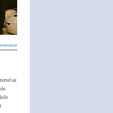
aorientáció
ettel az
yás
árőr
i