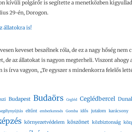
on kívüli polgárőr is segítette a menetközben kigyulla
úlius 29-én, Dorogon.
 állatokra is!
vesen keveset beszélnek róla, de ez a nagy hőség nem c
, de az állatokat is nagyon megterheli. Viszont ahogy a
 is írva vagyon, „Te egyszer s mindenkorra felelős letté
Budaörs
Ceglédbercel
Budapest
Duna
szi
Cegléd
eltűnt
jutalom
idős
karácsony
segélynyújtás
emberkeresés
Gomba
képzés
köszönet
környezetvédelem
közbiztonság
köz