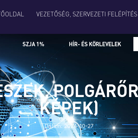
FŐOLDAL
VEZETŐSÉG, SZERVEZETI FELÉPÍTÉS
SZJA 1%
HÍR- ÉS KÖRLEVELEK
ESZEK, POLGÁRŐR 
KÉPEK)
Dátum:
2024-10-27