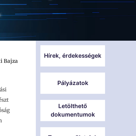
Hírek, érdekességek
i Bajza
Pályázatok
ási
észt
Letölthető
óság
dokumentumok
n