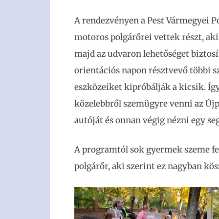
A rendezvényen a Pest Vármegyei Po
motoros polgárőrei vettek részt, aki
majd az udvaron lehetőséget biztosí
orientációs napon résztvevő többi sz
eszközeiket kipróbálják a kicsik. Í
közelebbről szemügyre venni az Újpe
autóját és onnan végig nézni egy se
A programtól sok gyermek szeme fe
polgárőr, aki szerint ez nagyban kö