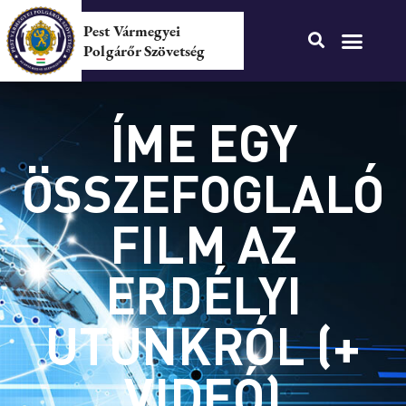
Pest Vármegyei
Polgárőr Szövetség
ÍME EGY
ÖSSZEFOGLALÓ
FILM AZ
ERDÉLYI
UTUNKRÓL (+
VIDEÓ)