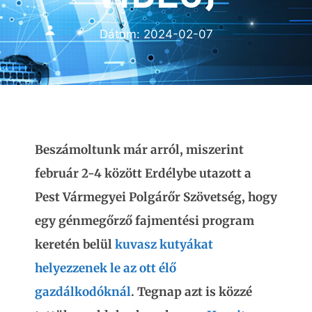
Dátum:
2024-02-07
Beszámoltunk már arról, miszerint
február 2-4 között Erdélybe utazott a
Pest Vármegyei Polgárőr Szövetség, hogy
egy génmegőrző fajmentési program
keretén belül
kuvasz kutyákat
helyezzenek le az ott élő
gazdálkodóknál
. Tegnap azt is közzé