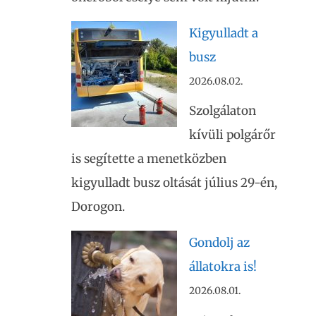
Kigyulladt a
busz
2026.08.02.
Szolgálaton
kívüli polgárőr
is segítette a menetközben
kigyulladt busz oltását július 29-én,
Dorogon.
Gondolj az
állatokra is!
2026.08.01.