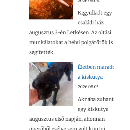
2026.08.04.
Kigyulladt egy
családi ház
augusztus 3-én Letkésen. Az oltási
munkálatokat a helyi polgárőrök is
segítették.
Életben maradt
a kiskutya
2026.08.03.
Aknába zuhant
egy kiskutya
augusztus első napján, ahonnan
önerőből esélye sem volt kijutni.