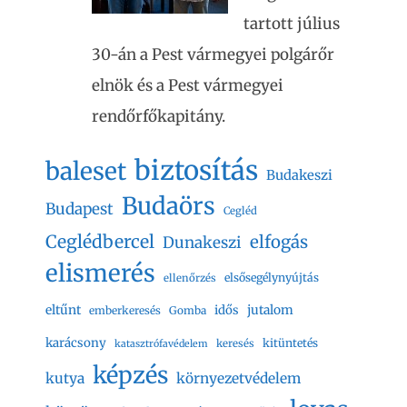
tartott július
30-án a Pest vármegyei polgárőr
elnök és a Pest vármegyei
rendőrfőkapitány.
biztosítás
baleset
Budakeszi
Budaörs
Budapest
Cegléd
Ceglédbercel
elfogás
Dunakeszi
elismerés
elsősegélynyújtás
ellenőrzés
eltűnt
jutalom
idős
emberkeresés
Gomba
karácsony
kitüntetés
keresés
katasztrófavédelem
képzés
kutya
környezetvédelem