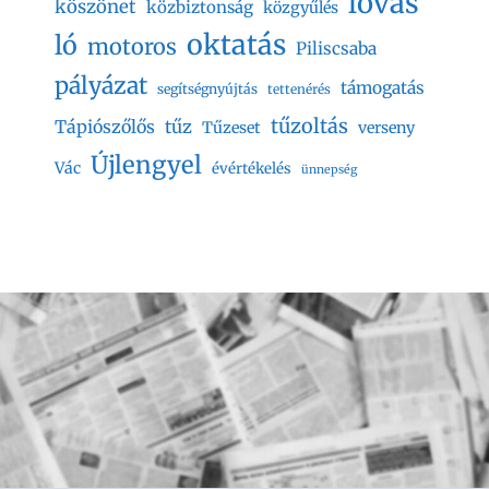
lovas
köszönet
közbiztonság
közgyűlés
oktatás
ló
motoros
Piliscsaba
pályázat
támogatás
segítségnyújtás
tettenérés
tűzoltás
Tápiószőlős
tűz
Tűzeset
verseny
Újlengyel
Vác
évértékelés
ünnepség