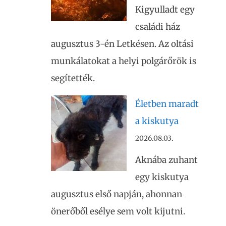
Kigyulladt egy
családi ház
augusztus 3-én Letkésen. Az oltási
munkálatokat a helyi polgárőrök is
segítették.
Életben maradt
a kiskutya
2026.08.03.
Aknába zuhant
egy kiskutya
augusztus első napján, ahonnan
önerőből esélye sem volt kijutni.