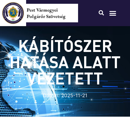
Pest Vármegyei
Polgárőr Szövetség
KÁBÍTÓSZER
HATÁSA ALATT
VEZETETT
Dátum:
2025-11-21