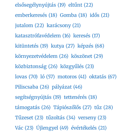
elsősegélynyújtás
(19)
eltűnt
(22)
emberkeresés
(18)
Gomba
(18)
idős
(21)
jutalom
(22)
karácsony
(21)
katasztrófavédelem
(16)
keresés
(17)
kitüntetés
(19)
kutya
(27)
képzés
(68)
környezetvédelem
(26)
köszönet
(29)
közbiztonság
(26)
közgyűlés
(23)
lovas
(70)
ló
(57)
motoros
(41)
oktatás
(67)
Piliscsaba
(26)
pályázat
(46)
segítségnyújtás
(19)
tettenérés
(18)
támogatás
(26)
Tápiószőlős
(27)
tűz
(28)
Tűzeset
(23)
tűzoltás
(34)
verseny
(23)
Vác
(23)
Újlengyel
(49)
évértékelés
(21)