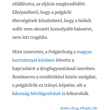
előállította, az eljárás megkezdődött.
Elképzelhető, hogy a polgárőr
éberségének köszönhető, hogy a bódult
sofőr nem okozott komolyabb balesetet,
nem lett tragédia.
Mint ismeretes, a Polgárőrség a
magyar
kormánnyal közösen f
elvette a
kapcsolatot a drogfogyasztással szemben.
Rendszeres a rendőrökkel közös szolgálat,
a polgárőrök ez irányú képzése, sőt a
l
akosság felvilágosítását
is felkarolták.
dealer
, 
drog
, 
elfogás
, 
Vác