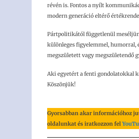
révén is. Fontos a nyílt kommuniká
modern generáció eltérő értékrendet
Pártpolitikától függetlenül meséljü
különleges figyelemmel, humorral, 
megszületett vagy megszületendő g
Aki egyetért a fenti gondolatokkal k
Köszönjük!
Gyorsabban akar információhoz ju
oldalunkat és iratkozzon fel
YouTu