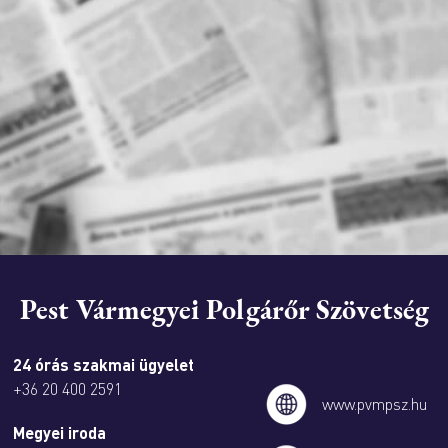
Pest Vármegyei Polgárőr Szövetség
24 órás szakmai ügyelet
+36 20 400 2591
www.pvmpsz.hu
Megyei iroda