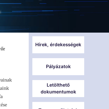
Hírek, érdekességek
rőr
Pályázatok
yainak
Letölthető
yaink
dokumentumok
fa
tése