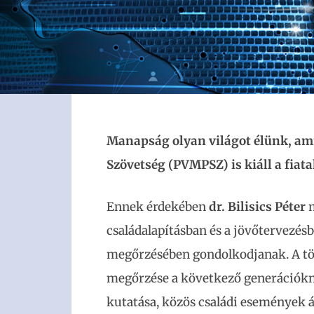
Manapság olyan világot élünk, ami
Szövetség (PVMPSZ) is kiáll a fiata
Ennek érdekében
dr. Bilisics Péter
m
családalapításban és a jövőtervezés
megőrzésében gondolkodjanak. A tö
megőrzése a következő generációknak
kutatása, közös családi események 