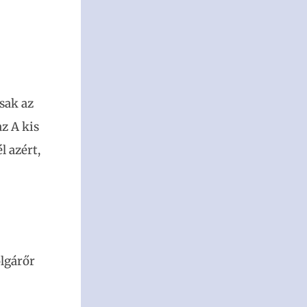
sak az
z A kis
l azért,
olgárőr