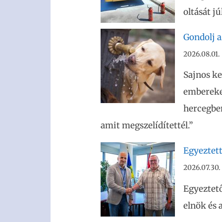
oltását j
Gondolj az
2026.08.01.
Sajnos ke
embereket
hercegben
amit megszelídítettél.”
Egyeztet
2026.07.30.
Egyeztető
elnök és 