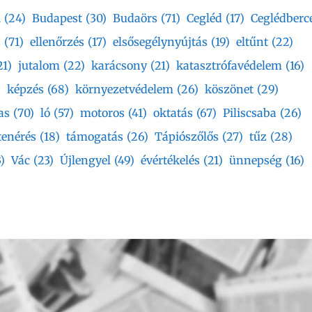
i
(24)
Budapest
(30)
Budaörs
(71)
Cegléd
(17)
Ceglédberc
s
(71)
ellenőrzés
(17)
elsősegélynyújtás
(19)
eltűnt
(22)
21)
jutalom
(22)
karácsony
(21)
katasztrófavédelem
(16)
)
képzés
(68)
környezetvédelem
(26)
köszönet
(29)
as
(70)
ló
(57)
motoros
(41)
oktatás
(67)
Piliscsaba
(26)
tenérés
(18)
támogatás
(26)
Tápiószőlős
(27)
tűz
(28)
)
Vác
(23)
Újlengyel
(49)
évértékelés
(21)
ünnepség
(16)