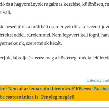
ció és a hagyományok rugalmas kezelése, különösen, m
 vall.
nk, beszéljünk a múltbéli eseményekről, a tervezett jöv
értékrenddel, türelemmel. Nem fegyvert kell fogni, ha
yermekeink, szeretteink kezét.
érjük, lájkolja és ossza meg a közösségi média felülete
biztonság
, 
csa
tni? Nem akar lemaradni híreinkről? Kövesse
Facebo
be
csatornánkra is! Tényleg megéri!