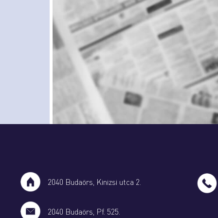
2040 Budaörs, Kinizsi utca 2.
2040 Budaörs, Pf. 525.