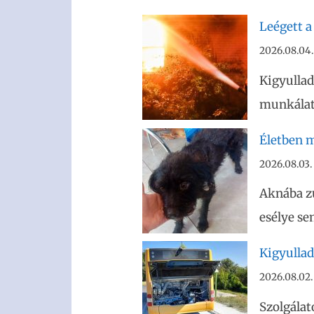
Leégett a
2026.08.04.
Kigyullad
munkálato
Életben m
2026.08.03.
Aknába z
esélye se
Kigyullad
2026.08.02.
Szolgálat