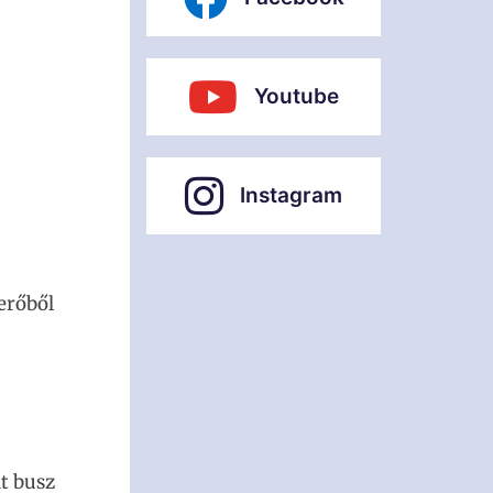
Youtube
Instagram
erőből
dt busz