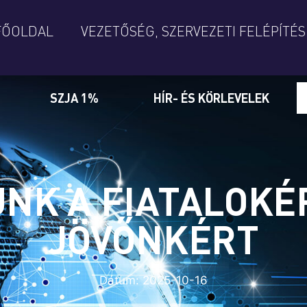
FŐOLDAL
VEZETŐSÉG, SZERVEZETI FELÉPÍTÉS
SZJA 1%
HÍR- ÉS KÖRLEVELEK
NK A FIATALOKÉ
JÖVŐNKÉRT
Dátum:
2025-10-16