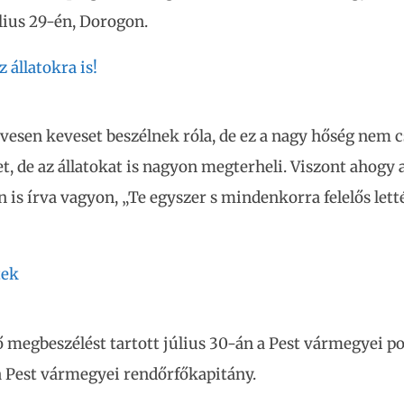
úlius 29-én, Dorogon.
 állatokra is!
vesen keveset beszélnek róla, de ez a nagy hőség nem c
, de az állatokat is nagyon megterheli. Viszont ahogy a
 is írva vagyon, „Te egyszer s mindenkorra felelős letté
tek
 megbeszélést tartott július 30-án a Pest vármegyei p
a Pest vármegyei rendőrfőkapitány.