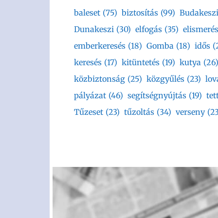
baleset
(75)
biztosítás
(99)
Budakesz
Dunakeszi
(30)
elfogás
(35)
elismeré
emberkeresés
(18)
Gomba
(18)
idős
(
keresés
(17)
kitüntetés
(19)
kutya
(26
közbiztonság
(25)
közgyűlés
(23)
lov
pályázat
(46)
segítségnyújtás
(19)
tet
Tűzeset
(23)
tűzoltás
(34)
verseny
(23