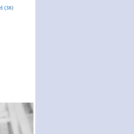
el
(38)