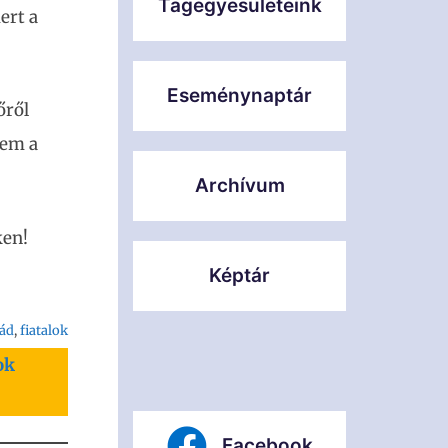
Tagegyesületeink
ert a
Eseménynaptár
őről
nem a
Archívum
ken!
Képtár
lád
, 
fiatalok
ok
Facebook