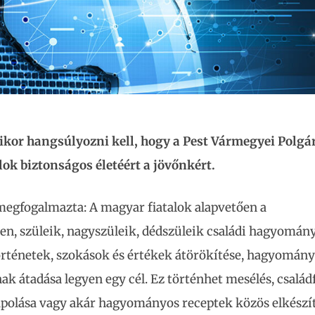
kor hangsúlyozni kell, hogy a Pest Vármegyei Polgá
lok biztonságos életéért a jövőnkért.
egfogalmazta: A magyar fiatalok alapvetően a
ben, szüleik, nagyszüleik, dédszüleik családi hagyomán
rténetek, szokások és értékek átörökítése, hagyomán
 átadása legyen egy cél. Ez történhet mesélés, család
ápolása vagy akár hagyományos receptek közös elkészí