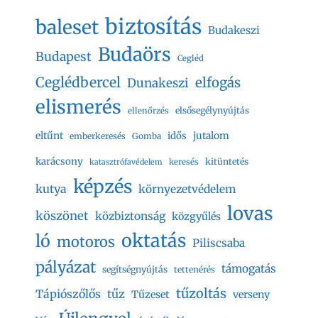
biztosítás
baleset
Budakeszi
Budaörs
Budapest
Cegléd
Ceglédbercel
elfogás
Dunakeszi
elismerés
elsősegélynyújtás
ellenőrzés
eltűnt
jutalom
idős
emberkeresés
Gomba
karácsony
kitüntetés
keresés
katasztrófavédelem
képzés
kutya
környezetvédelem
lovas
köszönet
közbiztonság
közgyűlés
oktatás
ló
motoros
Piliscsaba
pályázat
támogatás
segítségnyújtás
tettenérés
tűzoltás
Tápiószőlős
tűz
Tűzeset
verseny