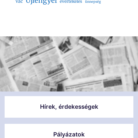
Újlengyel
Vác
évértékelés
ünnepség
Hírek, érdekességek
Pályázatok