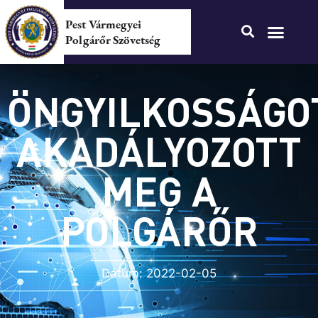
Pest Vármegyei
Polgárőr Szövetség
ÖNGYILKOSSÁGO
AKADÁLYOZOTT
MEG A
POLGÁRŐR
Dátum:
2022-02-05