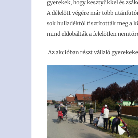
gyerekek, hogy kesztyűkkel és zsák
A délelőtt végére már több utánfutó
sok hulladéktól tisztították meg a
mind eldobálták a felelőtlen nemt
Az akcióban részt vállaló gyerekeke