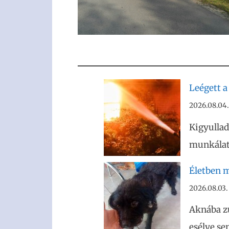
Leégett a
2026.08.04.
Kigyullad
munkálato
Életben m
2026.08.03.
Aknába z
esélye se