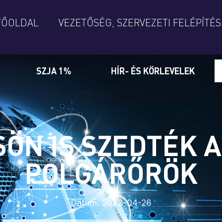
FŐOLDAL
VEZETŐSÉG, SZERVEZETI FELÉPÍTÉS
SZJA 1%
HÍR- ÉS KÖRLEVELEK
ÖN IS SZEDTÉK 
POLGÁRŐRÖK
Dátum:
2023-04-26