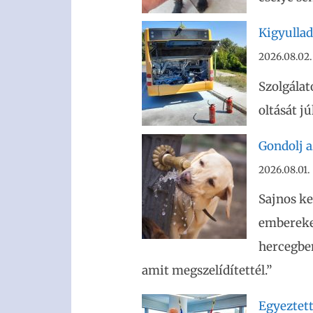
Kigyullad
2026.08.02.
Szolgálat
oltását j
Gondolj az
2026.08.01.
Sajnos ke
embereket
hercegben
amit megszelídítettél.”
Egyeztet