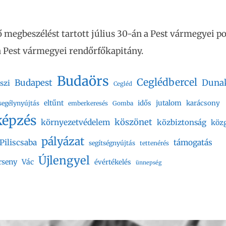
 megbeszélést tartott július 30-án a Pest vármegyei p
a Pest vármegyei rendőrfőkapitány.
Budaörs
Ceglédbercel
Budapest
Duna
szi
Cegléd
eltűnt
jutalom
idős
karácsony
segélynyújtás
emberkeresés
Gomba
képzés
köszönet
környezetvédelem
közbiztonság
köz
pályázat
Piliscsaba
támogatás
segítségnyújtás
tettenérés
Újlengyel
rseny
Vác
évértékelés
ünnepség