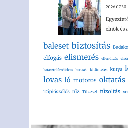
2026.07.30.
Egyeztető
elnök és 
biztosítás
baleset
Budake
elismerés
elfogás
első
ellenőrzés
kutya
kitüntetés
keresés
katasztrófavédelem
lovas
oktatás
ló
motoros
tűzoltás
Tápiószőlős
tűz
Tűzeset
ve