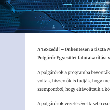
A TeSzedd! – Önkéntesen a tiszta 
Polgárőr Egyesület falutakarítást s
A polgárőrök a programba bevonták i
voltak, hiszen ők is tudják, hogy m
szempontból, hogy eltávolítsuk a k
A polgárőrök vezetésével kisebb cso