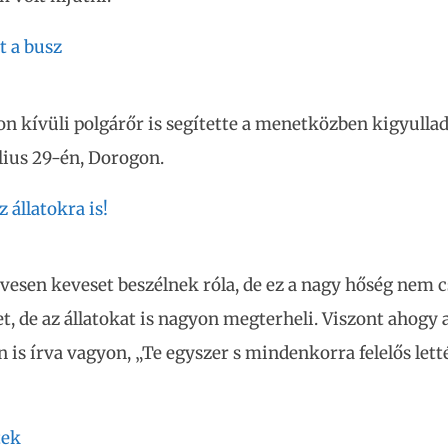
t a busz
on kívüli polgárőr is segítette a menetközben kigyulla
úlius 29-én, Dorogon.
 állatokra is!
vesen keveset beszélnek róla, de ez a nagy hőség nem c
, de az állatokat is nagyon megterheli. Viszont ahogy a
 is írva vagyon, „Te egyszer s mindenkorra felelős letté
tek