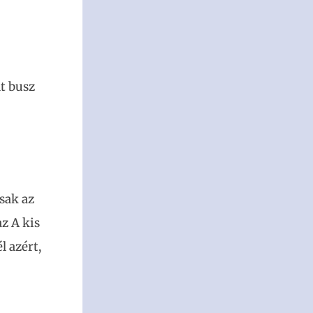
dt busz
sak az
z A kis
l azért,