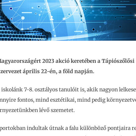
Magyarországért 2023 akció keretében a Tápiószőlősi
zervezet április 22-én, a föld napján.
skolánk 7-8. osztályos tanulóit is, akik nagyon lelkes
ennyire fontos, mind esztétikai, mind pedig környezet
örnyezetünkben lévő szemetet.
portokban indultak útnak a falu különböző pontjaira re