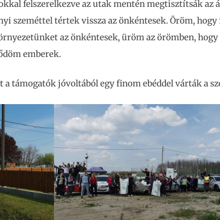
okkal felszerelkezve az utak mentén megtisztítsák az 
nyi szeméttel tértek vissza az önkéntesek. Öröm, hogy 
 környezetünket az önkéntesek, üröm az örömben, hogy
örődöm emberek.
t a támogatók jóvoltából egy finom ebéddel várták a s