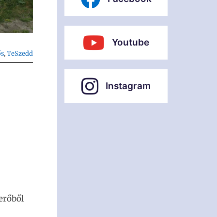
Youtube
ős
, 
TeSzedd
Instagram
erőből