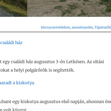
környezetvédelem
, 
szemétszedés
, 
Tápiószől
 családi ház
t egy családi ház augusztus 3-én Letkésen. Az oltási
kat a helyi polgárőrök is segítették.
aradt a kiskutya
uhant egy kiskutya augusztus első napján, ahonnan ön
m volt kijutni.