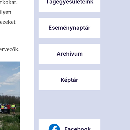
Tagegyesületeink
árkokat.
ilyen
 ezeket
Eseménynaptár
zervezők.
Archívum
Képtár
Facebook