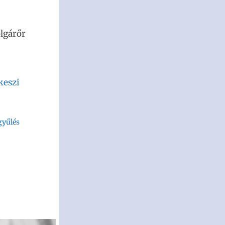
olgárőr
keszi
gyűlés