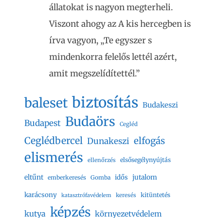
állatokat is nagyon megterheli.
Viszont ahogy az A kis hercegben is
írva vagyon, „Te egyszer s
mindenkorra felelős lettél azért,
amit megszelídítettél.”
biztosítás
baleset
Budakeszi
Budaörs
Budapest
Cegléd
Ceglédbercel
elfogás
Dunakeszi
elismerés
elsősegélynyújtás
ellenőrzés
eltűnt
jutalom
idős
emberkeresés
Gomba
karácsony
kitüntetés
keresés
katasztrófavédelem
képzés
kutya
környezetvédelem