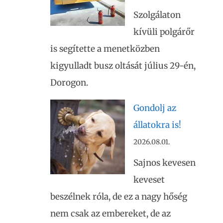
Szolgálaton
kívüli polgárőr
is segítette a menetközben
kigyulladt busz oltását július 29-én,
Dorogon.
Gondolj az
állatokra is!
2026.08.01.
Sajnos kevesen
keveset
beszélnek róla, de ez a nagy hőség
nem csak az embereket, de az