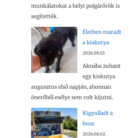
munkálatokat a helyi polgárőrök is
segítették.
Életben maradt
a kiskutya
2026.08.03.
Aknába zuhant
egy kiskutya
augusztus első napján, ahonnan
önerőből esélye sem volt kijutni.
Kigyulladt a
busz
2026.08.02.