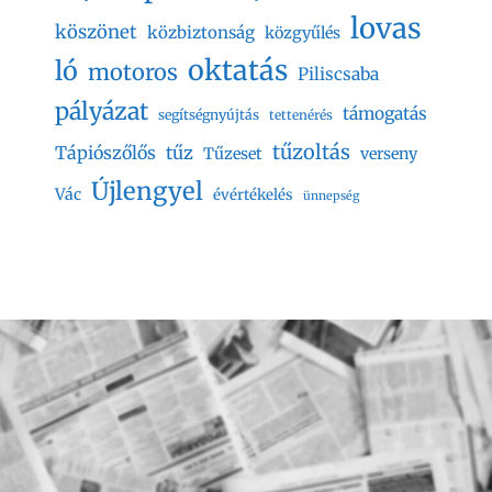
lovas
köszönet
közbiztonság
közgyűlés
oktatás
ló
motoros
Piliscsaba
pályázat
támogatás
segítségnyújtás
tettenérés
tűzoltás
Tápiószőlős
tűz
Tűzeset
verseny
Újlengyel
Vác
évértékelés
ünnepség