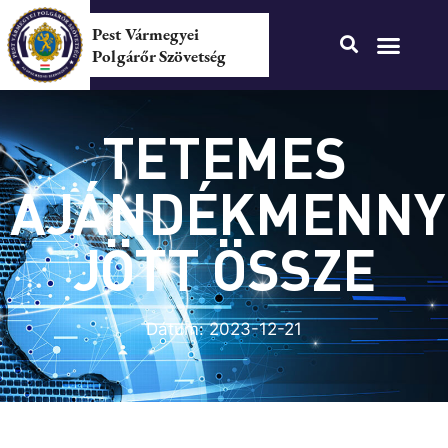
Pest Vármegyei
Polgárőr Szövetség
TETEMES
AJÁNDÉKMENNY
JÖTT ÖSSZE
Dátum:
2023-12-21