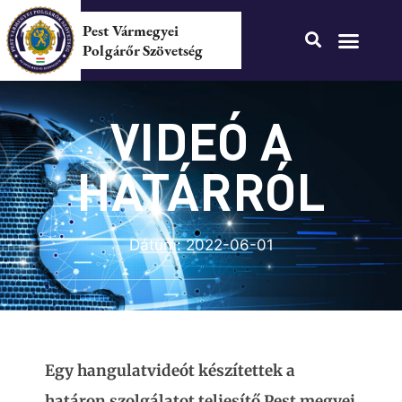
Pest Vármegyei
Polgárőr Szövetség
VIDEÓ A
HATÁRRÓL
Dátum:
2022-06-01
Egy hangulatvideót készítettek a
határon szolgálatot teljesítő Pest megyei