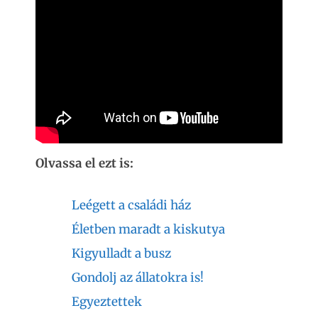
Olvassa el ezt is:
Leégett a családi ház
Életben maradt a kiskutya
Kigyulladt a busz
Gondolj az állatokra is!
Egyeztettek