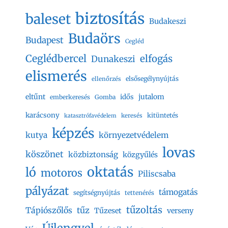
biztosítás
baleset
Budakeszi
Budaörs
Budapest
Cegléd
Ceglédbercel
elfogás
Dunakeszi
elismerés
elsősegélynyújtás
ellenőrzés
eltűnt
jutalom
idős
emberkeresés
Gomba
karácsony
kitüntetés
keresés
katasztrófavédelem
képzés
kutya
környezetvédelem
lovas
köszönet
közbiztonság
közgyűlés
oktatás
ló
motoros
Piliscsaba
pályázat
támogatás
segítségnyújtás
tettenérés
tűzoltás
Tápiószőlős
tűz
Tűzeset
verseny
Újlengyel