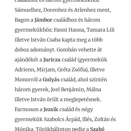
Sámuelhez, Dorenhez és Arlenhez ment,
Bagon a
Jámbor
családhoz és három
gyermekükhöz: Fanni Hanna, Tamara Lili
illetve István Csaba kapta meg a több
doboz adományt. Gombán vehette át
ajándékét a
Juricza
család (gyermekük
Adrienn, Mirjam, Gréta Zsófia), illetve
Monorról a
Gulyás
család, ahol szintén
három gyerek, Joel Benjámin, Málna
illetve István örült a meglepetésnek.
Farmoson a
Jezsik
család és négy
gyermekük Szabolcs Árpád, Illés, Zoltán és
Mónika, Törökbálinton pedig a
Szabó