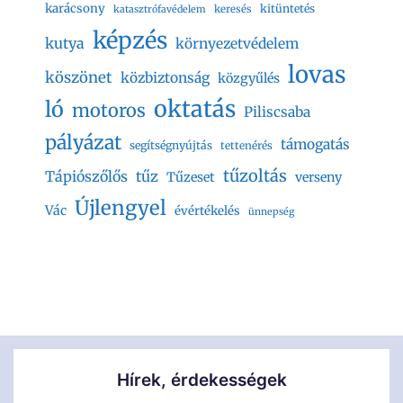
karácsony
kitüntetés
keresés
katasztrófavédelem
képzés
kutya
környezetvédelem
lovas
köszönet
közbiztonság
közgyűlés
oktatás
ló
motoros
Piliscsaba
pályázat
támogatás
segítségnyújtás
tettenérés
tűzoltás
Tápiószőlős
tűz
Tűzeset
verseny
Újlengyel
Vác
évértékelés
ünnepség
Hírek, érdekességek