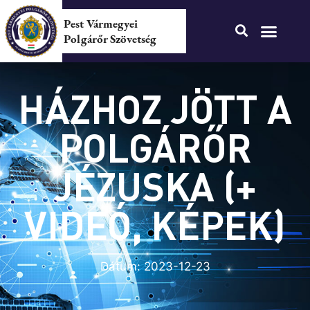
Pest Vármegyei
Polgárőr Szövetség
HÁZHOZ JÖTT A
POLGÁRŐR
JÉZUSKA (+
VIDEÓ, KÉPEK)
Dátum:
2023-12-23