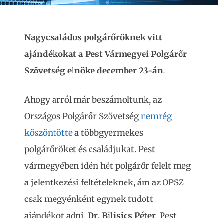
Nagycsaládos polgárőröknek vitt
ajándékokat a Pest Vármegyei Polgárőr
Szövetség elnöke december 23-án.
Ahogy arról már beszámoltunk, az
Országos Polgárőr Szövetség
nemrég
köszöntötte
a többgyermekes
polgárőröket és családjukat. Pest
vármegyében idén hét polgárőr felelt meg
a jelentkezési feltételeknek, ám az OPSZ
csak megyénként egynek tudott
ajándékot adni.
Dr. Bilisics Péter
, Pest