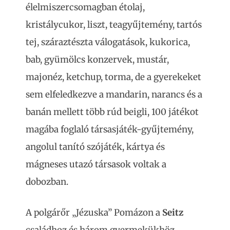
élelmiszercsomagban étolaj,
kristálycukor, liszt, teagyűjtemény, tartós
tej, száraztészta válogatások, kukorica,
bab, gyümölcs konzervek, mustár,
majonéz, ketchup, torma, de a gyerekeket
sem elfeledkezve a mandarin, narancs és a
banán mellett több rúd beigli, 100 játékot
magába foglaló társasjáték-gyűjtemény,
angolul tanító szójáték, kártya és
mágneses utazó társasok voltak a
dobozban.
A polgárőr „Jézuska” Pomázon a
Seitz
családhoz és három gyermekükhöz