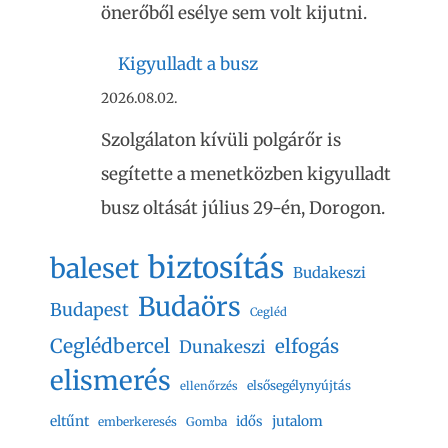
önerőből esélye sem volt kijutni.
Kigyulladt a busz
2026.08.02.
Szolgálaton kívüli polgárőr is
segítette a menetközben kigyulladt
busz oltását július 29-én, Dorogon.
biztosítás
baleset
Budakeszi
Budaörs
Budapest
Cegléd
Ceglédbercel
elfogás
Dunakeszi
elismerés
elsősegélynyújtás
ellenőrzés
eltűnt
jutalom
idős
emberkeresés
Gomba