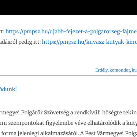
tt:
https://pmpsz.hu/ujabb-fejezet-a-polgarorseg-fajme
adásról pedig itt:
https://pmpsz.hu/kuvasz-kutyak-keru
Erdély
, 
komondor
, 
ku
lódunk!
rmegyei Polgárőr Szövetség a rendkívüli hőségre tekint
lmi szempontokat figyelembe véve elhatárolódik a kut
i forma jelenlegi alkalmazásától. A Pest Vármegyei Polg