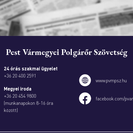
Pest Vármegyei Polgárőr Szövetség
24 órás szakmai ügyelet
+36 20 400 2591
www.pvmpsz.hu
Megyei iroda
+36 20 454 9800
facebook.com/pva
(munkanapokon 8-16 óra
között)