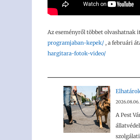
Az eseményről többet olvashatnak i
programjaban-kepek/
, a februári át
hargitara-fotok-video/
Elhatáro
2026.08.06.
A Pest Vá
állatvéde
szolgálat