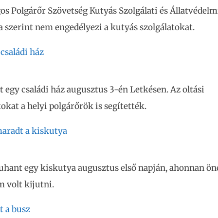
os Polgárőr Szövetség Kutyás Szolgálati és Állatvédelm
 szerint nem engedélyezi a kutyás szolgálatokat.
 családi ház
t egy családi ház augusztus 3-én Letkésen. Az oltási
kat a helyi polgárőrök is segítették.
aradt a kiskutya
uhant egy kiskutya augusztus első napján, ahonnan ön
m volt kijutni.
t a busz