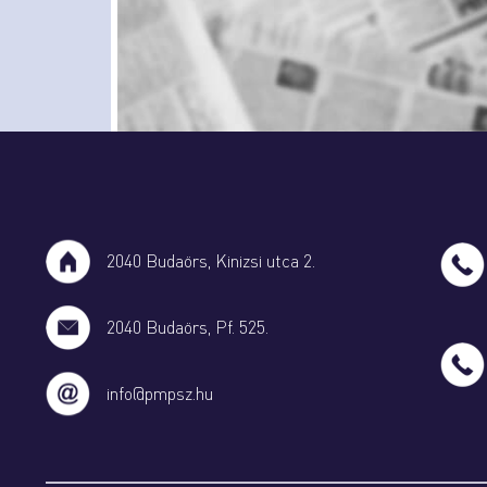
2040 Budaörs, Kinizsi utca 2.
2040 Budaörs, Pf. 525.
info@pmpsz.hu