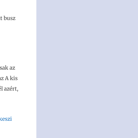
dt busz
sak az
z A kis
l azért,
keszi