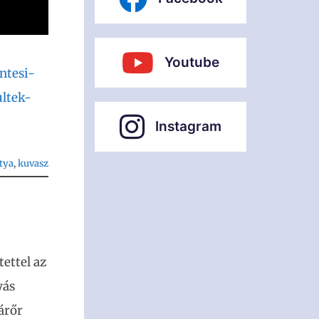
Youtube
ntesi-
ltek-
Instagram
tya
, 
kuvasz
ettel az
yás
árőr