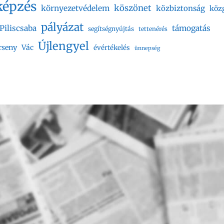
képzés
köszönet
környezetvédelem
közbiztonság
köz
pályázat
Piliscsaba
támogatás
segítségnyújtás
tettenérés
Újlengyel
rseny
Vác
évértékelés
ünnepség