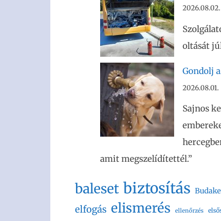
2026.08.02.
Szolgálat
oltását j
Gondolj az
2026.08.01.
Sajnos ke
embereket
hercegben
amit megszelídítettél.”
biztosítás
baleset
Budake
elismerés
elfogás
első
ellenőrzés