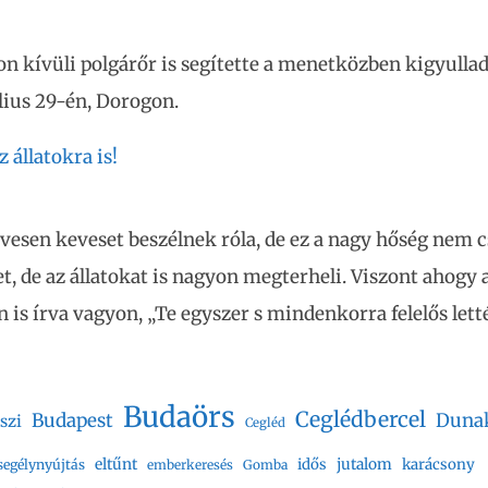
on kívüli polgárőr is segítette a menetközben kigyulla
úlius 29-én, Dorogon.
 állatokra is!
vesen keveset beszélnek róla, de ez a nagy hőség nem c
, de az állatokat is nagyon megterheli. Viszont ahogy a
 is írva vagyon, „Te egyszer s mindenkorra felelős letté
Budaörs
Ceglédbercel
Budapest
Duna
szi
Cegléd
eltűnt
jutalom
idős
karácsony
segélynyújtás
emberkeresés
Gomba