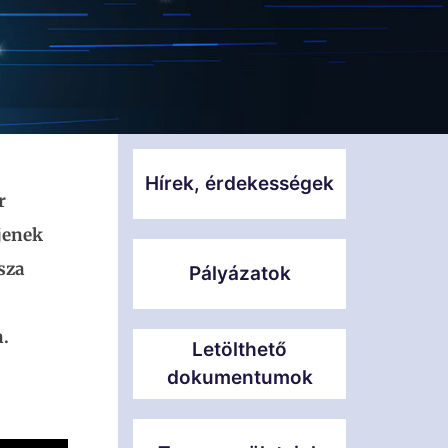
Hírek, érdekességek
r
jenek
sza
Pályázatok
n.
Letölthető
dokumentumok