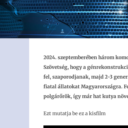
2024. szeptemberében három komon
Szövetség, hogy a génrekonstrukció
fel, szaporodjanak, majd 2-3 gene
fiatal állatokat Magyarországra. F
polgárőrök, így már hat kutya növ
Ezt mutatja be ez a kisfilm