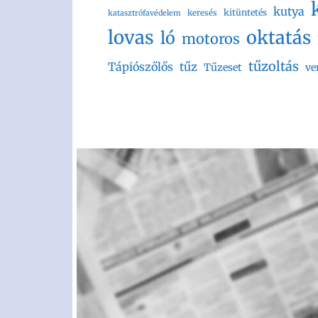
kutya
kitüntetés
keresés
katasztrófavédelem
lovas
oktatás
ló
motoros
tűzoltás
Tápiószőlős
tűz
Tűzeset
ve