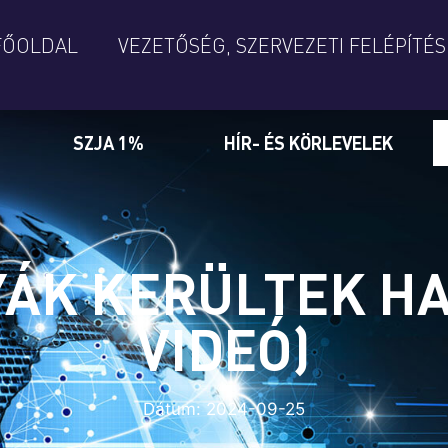
FŐOLDAL
VEZETŐSÉG, SZERVEZETI FELÉPÍTÉS
SZJA 1%
HÍR- ÉS KÖRLEVELEK
YÁK KERÜLTEK HA
VIDEÓ)
Dátum:
2024-09-25