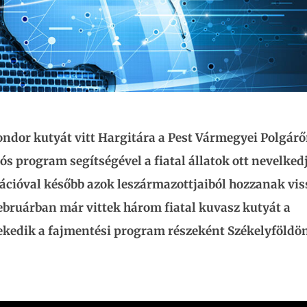
dor kutyát vitt Hargitára a Pest Vármegyei Polgárő
s program segítségével a fiatal állatok ott nevelked
rációval később azok leszármazottjaiból hozzanak vis
ebruárban már vittek három fiatal kuvasz kutyát a
ekedik a fajmentési program részeként Székelyföldö